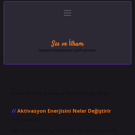
menüyü
Anasayfa
Gizlilik Politikası
Yasal Uyarı
aç
Hakkımızda
Ses ve İlham
Duyuların hikayeleriyle keyifli yolculuk!
Etiket:
Sıcaklık aktivasyon enerjisini değiştirir mi
Aktivasyon Enerjisini Neler Değiştirir
Tarih: Ekim 20, 2024
Aktivasyon enerjisi ne ile değişir? Aktivasyon enerjisini