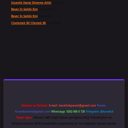
Insanlık Hangi Döneme Aittir
için
Suat
Bayer In Sahibi Kim
için
admin
Bayer In Sahibi Kim
için
Selda
Çiselemek Mi Çilemek Mi
için
admin
ş
famecasino
ilbet giriş
www.betexper.xyz/
Reklam ve İletişim:
E-mail:
backlinkpaneli@gmail.com
Teams:
forumhizmeti@gmail.com
Whatsapp: 0262 606 0 726
Telegram: @karabul
Yasal Uyarı:
Sitemiz, 5651 Sayılı Kanun gereğince Bilgi Teknolojileri ve
İletişim Kurumu (BTK) tarafından onaylanmış bir Yer Sağlayıcı olarak hizmet