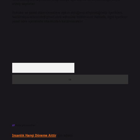
etmiş sayılırlar.
Hukuka ve yasal düzenlemelere aykırı olduğunu düşündüğünüz içerikleri,
backlinkpanelicomtr@gmail.com
adresine bildirmeniz halinde, ilgili içerikler
yasal süre içerisinde sitemizden kaldırılacaktır.
Arama
Son yorumlar
Insanlık Hangi Döneme Aittir
için
admin