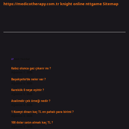
https://medicotherapy.com.tr
knight online
nttgame
Sitemap
Sidebar
Son Yazılar
Kabız olunca gaz çıkarır mı ?
Ağustos 7, 2026
Başakşehir’de neler var ?
Ağustos 6, 2026
Karekök 0 neye eşittir ?
Ağustos 5, 2026
Avalimdir çek örneği nedir ?
Ağustos 4, 2026
1 Kuveyt dinarı kaç TL en pahalı para birimi ?
Ağustos 3, 2026
100 dolar satın almak kaç TL ?
Ağustos 3, 2026