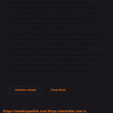
etkileyen faktörler sıcaklık, madde türü, madde
konsantrasyonu, katalizör ve temas alanıdır. Aktivasyon
enerjisini değiştiren tek şey katalizördür. Bu nedenle,
reaksiyonun aktivasyon enerjisini azaltmak için bir
katalizör kullanmak gerekir. Aktivasyon enerjisi artarsa
hız artar mı? Tepkimenin aktivasyon enerjisi arttıkça hızı
yavaşlar. Bir kimyasal tepkimenin tepkime maddeleri ve
ürünleri aynı kümeleşme halindeyse, tepkimeye homojen
tepkime denir. Sıcaklık aktivasyon enerjisini değiştirir
mi? Sıcaklığın artırılmasının etkisi herhangi bir
değişikliğe neden olmasa da, reaksiyonun gerçekleşmesi
için gereken parçacıkların enerji seviyelerinin artmasına
neden olur. Eşik enerjisini kimya ne değiştirir? Eşik
enerjisini aşan parçacık sayısı artar ve reaksiyon hızı
artar.…
Aktivasyon
Devamını okuyun
Yorum Bırak
Enerjisini
Neler
Değiştirir
https://onsekizyazilim.com
https://estetikle.com.tr