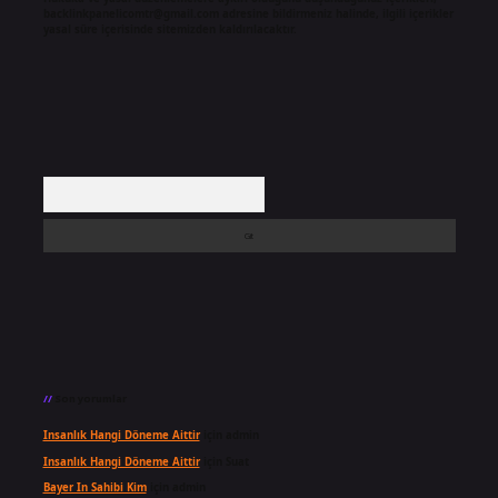
backlinkpanelicomtr@gmail.com
adresine bildirmeniz halinde, ilgili içerikler
yasal süre içerisinde sitemizden kaldırılacaktır.
Arama
Son yorumlar
Insanlık Hangi Döneme Aittir
için
admin
Insanlık Hangi Döneme Aittir
için
Suat
Bayer In Sahibi Kim
için
admin