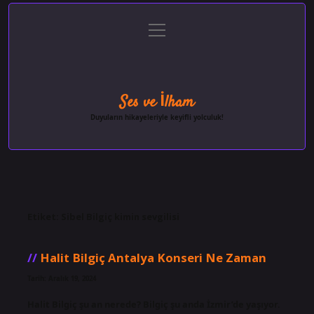
menüyü
Anasayfa
Gizlilik Politikası
Yasal Uyarı
aç
Hakkımızda
Ses ve İlham
Duyuların hikayeleriyle keyifli yolculuk!
Etiket:
Sibel Bilgiç kimin sevgilisi
Halit Bilgiç Antalya Konseri Ne Zaman
Tarih: Aralık 19, 2024
Halit Bilgiç şu an nerede? Bilgiç şu anda İzmir’de yaşıyor.