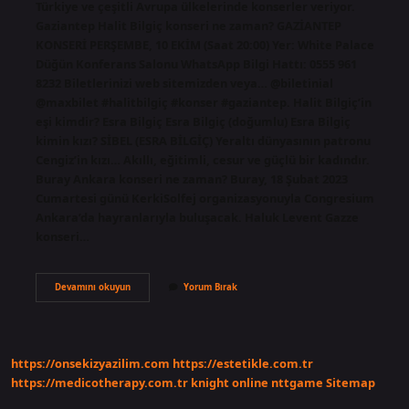
Türkiye ve çeşitli Avrupa ülkelerinde konserler veriyor.
Gaziantep Halit Bilgiç konseri ne zaman? GAZİANTEP
KONSERİ PERŞEMBE, 10 EKİM (Saat 20:00) Yer: White Palace
Düğün Konferans Salonu WhatsApp Bilgi Hattı: 0555 961
8232 Biletlerinizi web sitemizden veya… @biletinial
@maxbilet #halitbilgiç #konser #gaziantep. Halit Bilgiç’in
eşi kimdir? Esra Bilgiç Esra Bilgiç (doğumlu) Esra Bilgiç
kimin kızı? SİBEL (ESRA BİLGİÇ) Yeraltı dünyasının patronu
Cengiz’in kızı… Akıllı, eğitimli, cesur ve güçlü bir kadındır.
Buray Ankara konseri ne zaman? Buray, 18 Şubat 2023
Cumartesi günü KerkiSolfej organizasyonuyla Congresium
Ankara’da hayranlarıyla buluşacak. Haluk Levent Gazze
konseri…
Halit
Devamını okuyun
Yorum Bırak
Bilgiç
Antalya
Konseri
Ne
Zaman
https://onsekizyazilim.com
https://estetikle.com.tr
https://medicotherapy.com.tr
knight online
nttgame
Sitemap