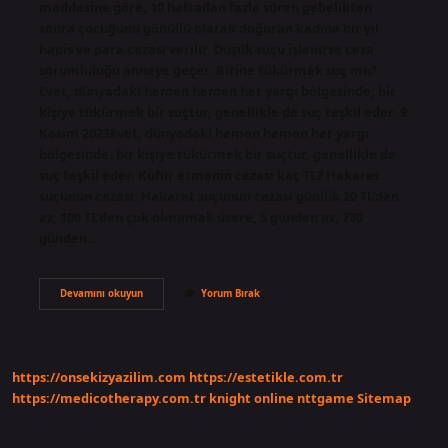
maddesine göre, 10 haftadan fazla süren gebelikten
sonra çocuğunu gönüllü olarak doğuran kadına bir yıl
hapis ve para cezası verilir. Düşük suçu işlenirse ceza
sorumluluğu anneye geçer. Birine tükürmek suç mu?
Evet, dünyadaki hemen hemen her yargı bölgesinde, bir
kişiye tükürmek bir suçtur, genellikle de suç teşkil eder. 9
Kasım 2023Evet, dünyadaki hemen hemen her yargı
bölgesinde, bir kişiye tükürmek bir suçtur, genellikle de
suç teşkil eder. Küfür etmenin cezası kaç TL? Hakaret
suçunun cezası: Hakaret suçunun cezası günlük 20 TL’den
az, 100 TL’den çok olmamak üzere, 5 günden az, 730
günden…
Birini
Devamını okuyun
Yorum Bırak
Küçük
Düşürmek
Suç
Mu
https://onsekizyazilim.com
https://estetikle.com.tr
https://medicotherapy.com.tr
knight online
nttgame
Sitemap