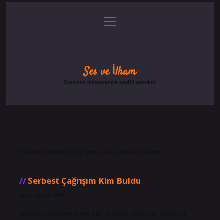
menüyü
Anasayfa
Gizlilik Politikası
Yasal Uyarı
aç
Hakkımızda
Ses ve İlham
Duyuların hikayeleriyle keyifli yolculuk!
Etiket:
Serbest çağrışım oyunu nasıl oynanır
Serbest Çağrışım Kim Buldu
Tarih: Eylül 21, 2024
Serbest çağrışım kime ait? Serbest çağrışım yöntemi,