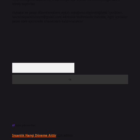
etmiş sayılırlar.
Hukuka ve yasal düzenlemelere aykırı olduğunu düşündüğünüz içerikleri,
backlinkpanelicomtr@gmail.com
adresine bildirmeniz halinde, ilgili içerikler
yasal süre içerisinde sitemizden kaldırılacaktır.
Arama
Son yorumlar
Insanlık Hangi Döneme Aittir
için
admin