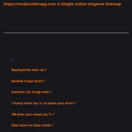
https://medicotherapy.com.tr
knight online
nttgame
Sitemap
Sidebar
Son Yazılar
Başakşehir’de neler var ?
Ağustos 6, 2026
Karekök 0 neye eşittir ?
Ağustos 5, 2026
Avalimdir çek örneği nedir ?
Ağustos 4, 2026
1 Kuveyt dinarı kaç TL en pahalı para birimi ?
Ağustos 3, 2026
100 dolar satın almak kaç TL ?
Ağustos 3, 2026
İhlas hatmi ne kadar olmalı ?
Temmuz 31, 2026