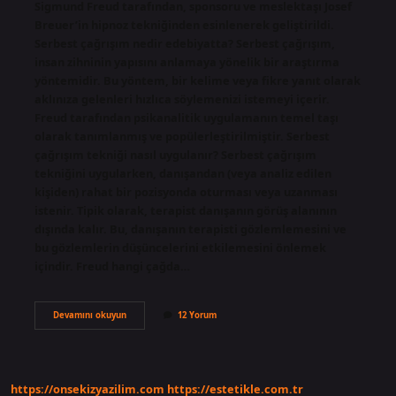
Sigmund Freud tarafından, sponsoru ve meslektaşı Josef
Breuer’in hipnoz tekniğinden esinlenerek geliştirildi.
Serbest çağrışım nedir edebiyatta? Serbest çağrışım,
insan zihninin yapısını anlamaya yönelik bir araştırma
yöntemidir. Bu yöntem, bir kelime veya fikre yanıt olarak
aklınıza gelenleri hızlıca söylemenizi istemeyi içerir.
Freud tarafından psikanalitik uygulamanın temel taşı
olarak tanımlanmış ve popülerleştirilmiştir. Serbest
çağrışım tekniği nasıl uygulanır? Serbest çağrışım
tekniğini uygularken, danışandan (veya analiz edilen
kişiden) rahat bir pozisyonda oturması veya uzanması
istenir. Tipik olarak, terapist danışanın görüş alanının
dışında kalır. Bu, danışanın terapisti gözlemlemesini ve
bu gözlemlerin düşüncelerini etkilemesini önlemek
içindir. Freud hangi çağda…
Serbest
Devamını okuyun
12 Yorum
Çağrışım
Kim
Buldu
https://onsekizyazilim.com
https://estetikle.com.tr