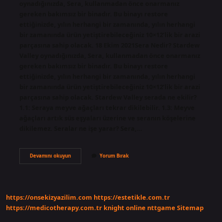
oynadığınızda, Sera, kullanmadan önce onarmanız
gereken bakımsız bir binadır. Bu binayı restore
ettiğinizde, yılın herhangi bir zamanında, yılın herhangi
bir zamanında ürün yetiştirebileceğiniz 10×12’lik bir arazi
parçasına sahip olacak. 18 Ekim 2021Sera Nedir? Stardew
Valley oynadığınızda, Sera, kullanmadan önce onarmanız
gereken bakımsız bir binadır. Bu binayı restore
ettiğinizde, yılın herhangi bir zamanında, yılın herhangi
bir zamanında ürün yetiştirebileceğiniz 10×12’lik bir arazi
parçasına sahip olacak. Stardew Valley serada ne ekilir?
1.1: Seraya meyve ağaçları tekrar dikilebilir. 1.3: Meyve
ağaçları artık süs eşyaları üzerine ve seranın köşelerine
dikilemez. Seralar ne işe yarar? Sera,…
Sera
Devamını okuyun
Yorum Bırak
Ne
Işe
Yarar
Stardew
Valley
https://onsekizyazilim.com
https://estetikle.com.tr
https://medicotherapy.com.tr
knight online
nttgame
Sitemap