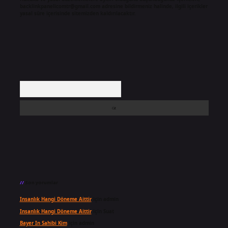
backlinkpanelicomtr@gmail.com
adresine bildirmeniz halinde, ilgili içerikler
yasal süre içerisinde sitemizden kaldırılacaktır.
Arama
Son yorumlar
Insanlık Hangi Döneme Aittir
için
admin
Insanlık Hangi Döneme Aittir
için
Suat
Bayer In Sahibi Kim
için
admin