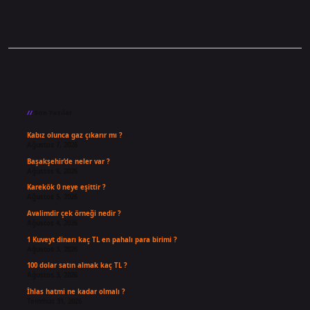
Sidebar
Son Yazılar
Kabız olunca gaz çıkarır mı ?
Ağustos 7, 2026
Başakşehir’de neler var ?
Ağustos 6, 2026
Karekök 0 neye eşittir ?
Ağustos 5, 2026
Avalimdir çek örneği nedir ?
Ağustos 4, 2026
1 Kuveyt dinarı kaç TL en pahalı para birimi ?
Ağustos 3, 2026
100 dolar satın almak kaç TL ?
Ağustos 3, 2026
İhlas hatmi ne kadar olmalı ?
Temmuz 31, 2026