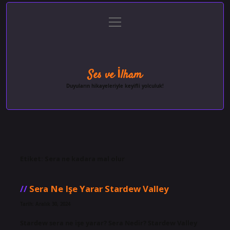
menüyü
Anasayfa
Gizlilik Politikası
Yasal Uyarı
aç
Hakkımızda
Ses ve İlham
Duyuların hikayeleriyle keyifli yolculuk!
Etiket:
Sera ne kadara mal olur
Sera Ne Işe Yarar Stardew Valley
Tarih: Aralık 30, 2024
Stardew sera ne işe yarar? Sera Nedir? Stardew Valley