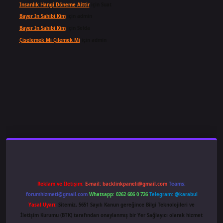
Insanlık Hangi Döneme Aittir
için
Suat
Bayer In Sahibi Kim
için
admin
Bayer In Sahibi Kim
için
Selda
Çiselemek Mi Çilemek Mi
için
admin
ş
famecasino
ilbet giriş
www.betexper.xyz/
Reklam ve İletişim:
E-mail:
backlinkpaneli@gmail.com
Teams:
forumhizmeti@gmail.com
Whatsapp: 0262 606 0 726
Telegram: @karabul
Yasal Uyarı:
Sitemiz, 5651 Sayılı Kanun gereğince Bilgi Teknolojileri ve
İletişim Kurumu (BTK) tarafından onaylanmış bir Yer Sağlayıcı olarak hizmet