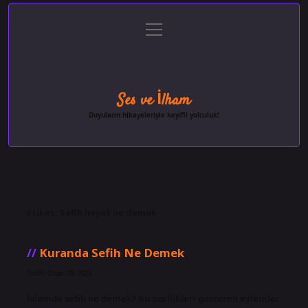
menüyü
Anasayfa
Gizlilik Politikası
Yasal Uyarı
aç
Hakkımızda
Ses ve İlham
Duyuların hikayeleriyle keyifli yolculuk!
Etiket:
Sefih hayat ne demek
Kuranda Sefih Ne Demek
Tarih: Ocak 26, 2025
İslamda sefih ne demek? Bu özellikleri gösteren eylemler