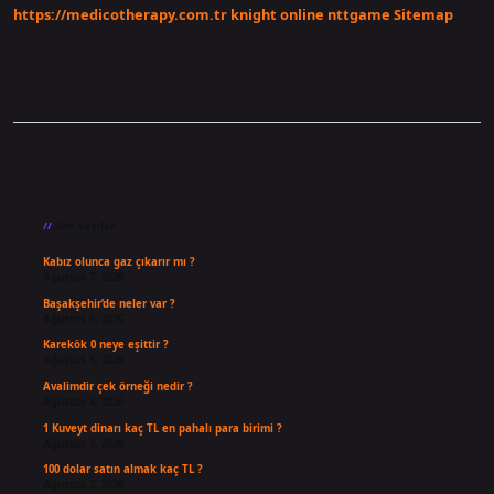
https://medicotherapy.com.tr
knight online
nttgame
Sitemap
Sidebar
Son Yazılar
Kabız olunca gaz çıkarır mı ?
Ağustos 7, 2026
Başakşehir’de neler var ?
Ağustos 6, 2026
Karekök 0 neye eşittir ?
Ağustos 5, 2026
Avalimdir çek örneği nedir ?
Ağustos 4, 2026
1 Kuveyt dinarı kaç TL en pahalı para birimi ?
Ağustos 3, 2026
100 dolar satın almak kaç TL ?
Ağustos 3, 2026