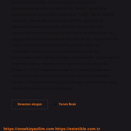
güzel ve akıllıcadır. Öte yandan bu özellikleri
göstermeyen eylemler Kur’an’da “Sefeh” terimiyle
anlatılır ve bu eylemleri yapanlara “Sefih” denir. Sefeh;
düşünce, söz ve davranışlarda hafiflik, aptallık ve
düzensizlik anlamına gelir. Sefihler kimlerdir? Bu
ayetlerdeki muhatap; mallarını idare edemeyenler ve
peygamberlerin davetine karşı çıkanlardır. Ayrıca Kur’an,
cahil oldukları için kızları öldüren müşrikleri ve
müminleri fuhuşla suçlayan münafıklara da bu
davranışlarından dolayı fuhuşçu demektedir. Şefeh nedir?
Ergenlik çağına erişmiş ve temyiz yetkisine sahip bir
kimsenin, kısıtlı sayılmasını gerektirecek ölçüde aşırı
harcamalarda bulunması durumu. İslam hukukunda,
hakları kullanma yeteneğinin yokluğu, kaldırılması veya
sınırlandırılması anlamına gelen…
Kuranda
Devamını okuyun
Yorum Bırak
Sefih
Ne
Demek
https://onsekizyazilim.com
https://estetikle.com.tr