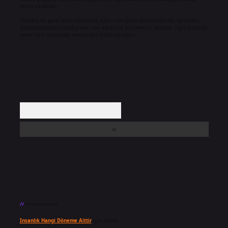
etmiş sayılırlar.
Hukuka ve yasal düzenlemelere aykırı olduğunu düşündüğünüz içerikleri,
backlinkpanelicomtr@gmail.com
adresine bildirmeniz halinde, ilgili içerikler
yasal süre içerisinde sitemizden kaldırılacaktır.
Arama
Son yorumlar
Insanlık Hangi Döneme Aittir
için
admin