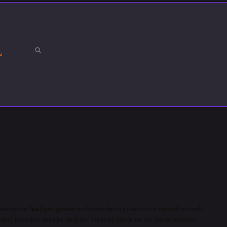
a
r sektörde faaliyet gösteren kesimlerin çıkarlarını temsil etmek
eri ülkeden ülkeye değişir. Ticaret odası ne işe yarar kısaca?