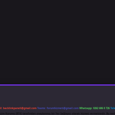
il:
backlinkpaneli@gmail.com
Teams:
forumhizmeti@gmail.com
Whatsapp: 0262 606 0 726
Tel
etişim Kurumu (BTK) tarafından onaylanmış bir Yer Sağlayıcı olarak hizmet vermektedir. Bu ned