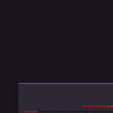
Reklam ve İletişim:
E-ma
Yasal Uyarı:
Sitemiz, 5651 Sayılı Kanun gereğince Bilgi Teknolojileri ve İl