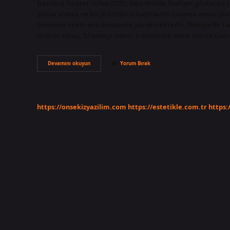
İstanbul Ticaret Odası (İTO), İstanbul’da faaliyet gösteren 
altına almak ve bu şirketlerin kayıtlarını tutmak amacıyla 
Eminönü’ndeki ana binasında yürütmektedir. Türkiye’de kaç
ticaret odası, 12 sanayi odası, 2 denizcilik odası olmak ü
Sanayi
Devamını okuyun
Yorum Bırak
Odası
Nedir
https://onsekizyazilim.com
https://estetikle.com.tr
https: