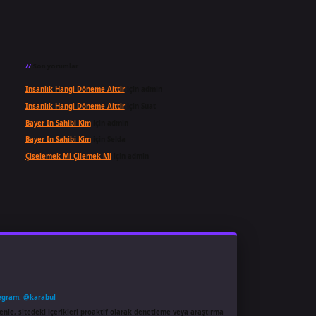
Son yorumlar
Insanlık Hangi Döneme Aittir
için
admin
Insanlık Hangi Döneme Aittir
için
Suat
Bayer In Sahibi Kim
için
admin
Bayer In Sahibi Kim
için
Selda
Çiselemek Mi Çilemek Mi
için
admin
egram: @karabul
enle, sitedeki içerikleri proaktif olarak denetleme veya araştırma