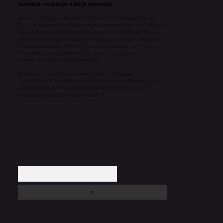
halindedir ve tavsiye niteliği taşımazlar.
Sitemiz, 5651 Sayılı Kanun gereğince Bilgi Teknolojileri ve
İletişim Kurumu (BTK) tarafından onaylanmış bir Yer Sağlayıcı
olarak hizmet vermektedir. Bu nedenle, sitedeki içerikleri
proaktif olarak denetleme veya araştırma yükümlülüğümüz
bulunmamaktadır. Ancak, üyelerimiz yazdıkları içeriklerin
sorumluluğunu taşımakta olup, siteye üye olarak bu
sorumluluğu kabul etmiş sayılırlar.
Hukuka ve yasal düzenlemelere aykırı olduğunu
düşündüğünüz içerikleri,
backlinkpanelicomtr@gmail.com
adresine bildirmeniz halinde, ilgili içerikler yasal süre
içerisinde sitemizden kaldırılacaktır.
Arama