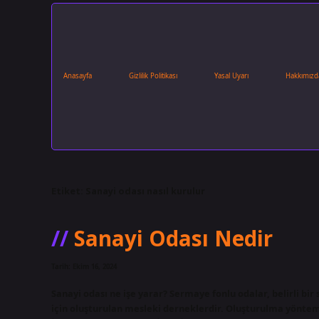
Anasayfa
Gizlilik Politikası
Yasal Uyarı
Hakkımızd
Etiket:
Sanayi odası nasıl kurulur
Sanayi Odası Nedir
Tarih: Ekim 16, 2024
Sanayi odası ne işe yarar? Sermaye fonlu odalar, belirli bi
için oluşturulan mesleki derneklerdir. Oluşturulma yönteml