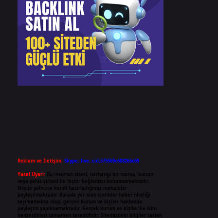
Reklam ve İletişim:
Skype: live:.cid.575569c608265c69
Yasal Uyarı:
Bu internet sitesi, herhangi bir marka, kurum
veya şahıs şirketi ile hiçbir bağlantısı bulunmamaktadır.
Sitede yalnızca kendi hazırladığımız makaleler
paylaşılmaktadır. Burada yer alan içerikler haber niteliği
taşımamakta olup, gerçek kurum ve kişiler hakkında
paylaşım yapılmamaktadır. Gerçek kurum ve kişiler ile isim
benzerlikleri tamamen tesadüfidir. Sitemizdeki bilgiler taslak