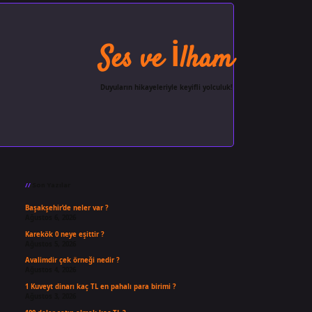
Ses ve İlham
Duyuların hikayeleriyle keyifli yolculuk!
Sidebar
ilbet giriş
famecasino
ilbet g
Son Yazılar
Başakşehir’de neler var ?
Ağustos 6, 2026
Karekök 0 neye eşittir ?
Ağustos 5, 2026
Avalimdir çek örneği nedir ?
Ağustos 4, 2026
1 Kuveyt dinarı kaç TL en pahalı para birimi ?
Ağustos 3, 2026