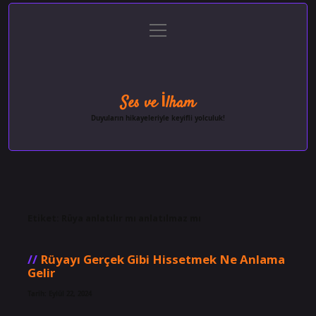
menüyü
Anasayfa
Gizlilik Politikası
Yasal Uyarı
aç
Hakkımızda
Ses ve İlham
Duyuların hikayeleriyle keyifli yolculuk!
Etiket:
Rüya anlatılır mı anlatılmaz mı
Rüyayı Gerçek Gibi Hissetmek Ne Anlama
Gelir
Tarih: Eylül 22, 2024