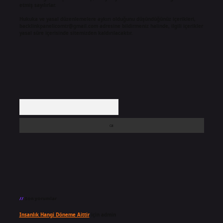
etmiş sayılırlar.
Hukuka ve yasal düzenlemelere aykırı olduğunu düşündüğünüz içerikleri,
backlinkpanelicomtr@gmail.com
adresine bildirmeniz halinde, ilgili içerikler
yasal süre içerisinde sitemizden kaldırılacaktır.
Arama
Son yorumlar
Insanlık Hangi Döneme Aittir
için
admin