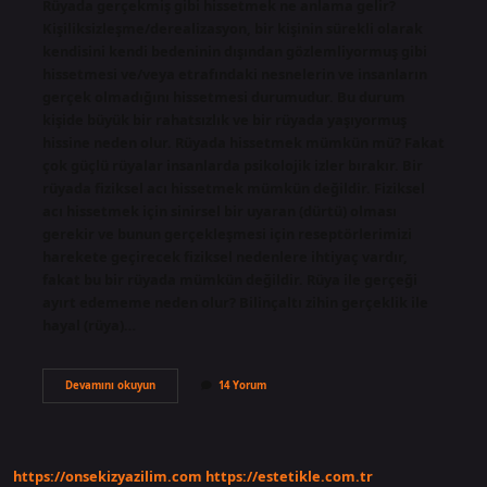
Rüyada gerçekmiş gibi hissetmek ne anlama gelir?
Kişiliksizleşme/derealizasyon, bir kişinin sürekli olarak
kendisini kendi bedeninin dışından gözlemliyormuş gibi
hissetmesi ve/veya etrafındaki nesnelerin ve insanların
gerçek olmadığını hissetmesi durumudur. Bu durum
kişide büyük bir rahatsızlık ve bir rüyada yaşıyormuş
hissine neden olur. Rüyada hissetmek mümkün mü? Fakat
çok güçlü rüyalar insanlarda psikolojik izler bırakır. Bir
rüyada fiziksel acı hissetmek mümkün değildir. Fiziksel
acı hissetmek için sinirsel bir uyaran (dürtü) olması
gerekir ve bunun gerçekleşmesi için reseptörlerimizi
harekete geçirecek fiziksel nedenlere ihtiyaç vardır,
fakat bu bir rüyada mümkün değildir. Rüya ile gerçeği
ayırt edememe neden olur? Bilinçaltı zihin gerçeklik ile
hayal (rüya)…
Rüyayı
Devamını okuyun
14 Yorum
Gerçek
Gibi
Hissetmek
Ne
Anlama
https://onsekizyazilim.com
https://estetikle.com.tr
Gelir