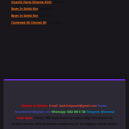
Insanlık Hangi Döneme Aittir
için
Suat
Bayer In Sahibi Kim
için
admin
Bayer In Sahibi Kim
için
Selda
Çiselemek Mi Çilemek Mi
için
admin
ş
famecasino
ilbet giriş
www.betexper.xyz/
Reklam ve İletişim:
E-mail:
backlinkpaneli@gmail.com
Teams:
forumhizmeti@gmail.com
Whatsapp: 0262 606 0 726
Telegram: @karabul
Yasal Uyarı:
Sitemiz, 5651 Sayılı Kanun gereğince Bilgi Teknolojileri ve
İletişim Kurumu (BTK) tarafından onaylanmış bir Yer Sağlayıcı olarak hizmet