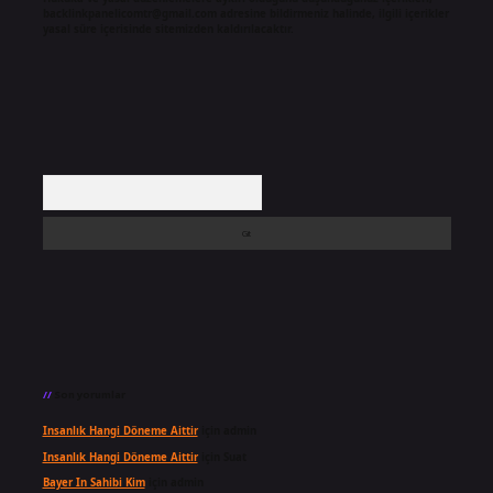
backlinkpanelicomtr@gmail.com
adresine bildirmeniz halinde, ilgili içerikler
yasal süre içerisinde sitemizden kaldırılacaktır.
Arama
Son yorumlar
Insanlık Hangi Döneme Aittir
için
admin
Insanlık Hangi Döneme Aittir
için
Suat
Bayer In Sahibi Kim
için
admin