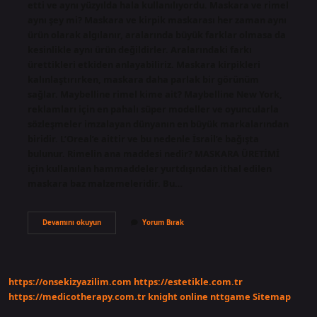
etti ve aynı yüzyılda hala kullanılıyordu. Maskara ve rimel
aynı şey mi? Maskara ve kirpik maskarası her zaman aynı
ürün olarak algılanır, aralarında büyük farklar olmasa da
kesinlikle aynı ürün değildirler. Aralarındaki farkı
ürettikleri etkiden anlayabiliriz. Maskara kirpikleri
kalınlaştırırken, maskara daha parlak bir görünüm
sağlar. Maybelline rimel kime ait? Maybelline New York,
reklamları için en pahalı süper modeller ve oyuncularla
sözleşmeler imzalayan dünyanın en büyük markalarından
biridir. L’Oreal’e aittir ve bu nedenle İsrail’e bağışta
bulunur. Rimelin ana maddesi nedir? MASKARA ÜRETİMİ
için kullanılan hammaddeler yurtdışından ithal edilen
maskara baz malzemeleridir. Bu…
Rimel
Devamını okuyun
Yorum Bırak
Kim
Buldu
https://onsekizyazilim.com
https://estetikle.com.tr
https://medicotherapy.com.tr
knight online
nttgame
Sitemap