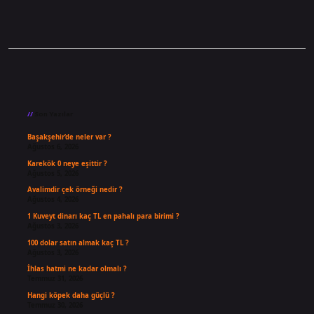
Sidebar
Son Yazılar
Başakşehir’de neler var ?
Ağustos 6, 2026
Karekök 0 neye eşittir ?
Ağustos 5, 2026
Avalimdir çek örneği nedir ?
Ağustos 4, 2026
1 Kuveyt dinarı kaç TL en pahalı para birimi ?
Ağustos 3, 2026
100 dolar satın almak kaç TL ?
Ağustos 3, 2026
İhlas hatmi ne kadar olmalı ?
Temmuz 31, 2026
Hangi köpek daha güçlü ?
Temmuz 30, 2026