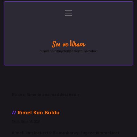
menüyü
Anasayfa
Gizlilik Politikası
Yasal Uyarı
aç
Hakkımızda
Ses ve İlham
Duyuların hikayeleriyle keyifli yolculuk!
Etiket:
Rimelin ana maddesi nedir
Rimel Kim Buldu
Tarih: Ekim 14, 2024
Rimeli kim icat etti? İlk maskarayı Eugene Rimmel icat