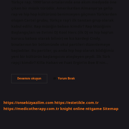
Türkçe rap, 1990’ların ortalarında ana akım medyada öne
çıkan bir müzik türüdür. Amerika’dan Almanya’ya gelip
rap ve hip hop kültürünü benimseyen göçmen Türklerden
oluşan Cartel grubu, Türkçe rap’i ilk tanıtan grup olarak
kabul edilir. Rap müziğin babası kimdir? Rap Müziğinin
Başlangıçları ve Evrimi DJ Kool Herc (ilk DJ ve hip hop’un
kurucu babası olarak bilinir) ve kız kardeşi Cindy,
binalarının bir bölümünde okul partileri düzenlemeye
başladılar. Bu partiler, şu anda hip hop olarak bildiğimiz
yeni bir kültürün başlangıcını ateşleyen şeydi. İlk Türk
rapçi kimdir? Killa Hakan ve Fuat Ergin’in Boe B’nin…
Rap
Devamını okuyun
Yorum Bırak
Müziği
Ilk
Kim
Buldu
https://onsekizyazilim.com
https://estetikle.com.tr
https://medicotherapy.com.tr
knight online
nttgame
Sitemap