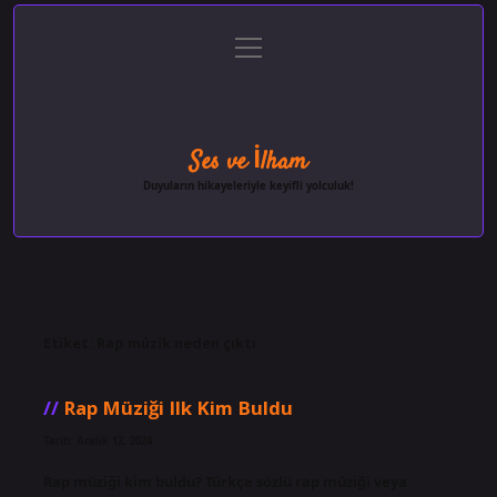
menüyü
Anasayfa
Gizlilik Politikası
Yasal Uyarı
aç
Hakkımızda
Ses ve İlham
Duyuların hikayeleriyle keyifli yolculuk!
Etiket:
Rap müzik neden çıktı
Rap Müziği Ilk Kim Buldu
Tarih: Aralık 12, 2024
Rap müziği kim buldu? Türkçe sözlü rap müziği veya