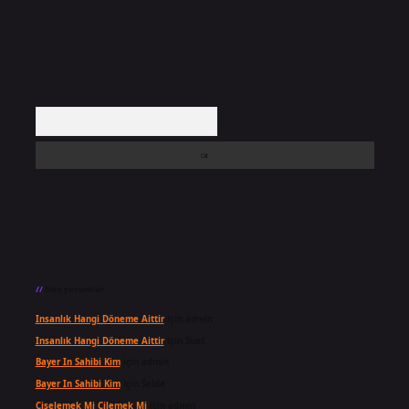
Arama
Son yorumlar
Insanlık Hangi Döneme Aittir
için
admin
Insanlık Hangi Döneme Aittir
için
Suat
Bayer In Sahibi Kim
için
admin
Bayer In Sahibi Kim
için
Selda
Çiselemek Mi Çilemek Mi
için
admin