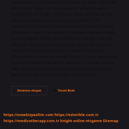
ne demek tıp? Lizis kelimesi, İngilizce karşılığı “lizis” olan
ve “çürüme” veya “hücre çözünmesi” anlamına gelen
biyolojik bir terimdir. Lizis, hücre duvarının veya zarının
parçalanmasıyla hücrenin parçalanmasıdır. Pati
Latincede Ne Demek? Karsinomatozis: kanserin vücuda
yayılması. • -pati, -pati: hastalık. Antipati- antipati: buna
karşı hissetme. Plasty ne demek? Geçmişi gizle Geçmiş
detayları Geçmişi temizle Geçmiş: -plasty. Perçinleşmiş
ne demek? geçişsiz f. (< perçin+olmak) Güçlenmek,
güçlenmek. Purşenk ne demek? Papur: Rize ve çevresinde
feribot kelimesinin telaffuzu. Batman’ın Kozluk ilçesine
bağlı Kayadibi köyünün eski ve orijinal Kürtçe ismi olup
günümüzde de kullanılmaktadır. Bir diğer eski…
Pekişmiş
Devamını okuyun
Yorum Bırak
Ne
Demek
https://onsekizyazilim.com
https://estetikle.com.tr
https://medicotherapy.com.tr
knight online
nttgame
Sitemap