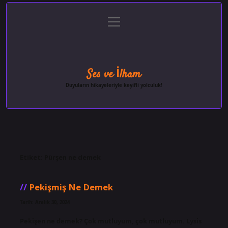
menüyü
Anasayfa
Gizlilik Politikası
Yasal Uyarı
aç
Hakkımızda
Ses ve İlham
Duyuların hikayeleriyle keyifli yolculuk!
Etiket:
Pürşen ne demek
Pekişmiş Ne Demek
Tarih: Aralık 30, 2024
Pekişen ne demek? Çok mutluyum, çok mutluyum. Lysis