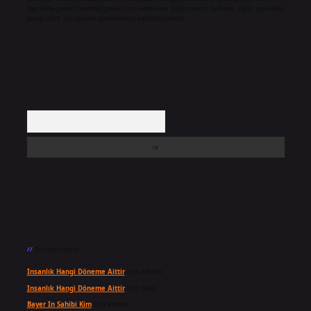
backlinkpanelicomtr@gmail.com
adresine bildirmeniz halinde, ilgili içerikler
yasal süre içerisinde sitemizden kaldırılacaktır.
Arama
Son yorumlar
Insanlık Hangi Döneme Aittir
için
admin
Insanlık Hangi Döneme Aittir
için
Suat
Bayer In Sahibi Kim
için
admin