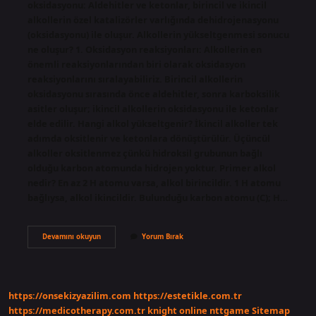
oksidasyonu: Aldehitler ve ketonlar, birincil ve ikincil
alkollerin özel katalizörler varlığında dehidrojenasyonu
(oksidasyonu) ile oluşur. Alkollerin yükseltgenmesi sonucu
ne oluşur? 1. Oksidasyon reaksiyonları: Alkollerin en
önemli reaksiyonlarından biri olarak oksidasyon
reaksiyonlarını sıralayabiliriz. Birincil alkollerin
oksidasyonu sırasında önce aldehitler, sonra karboksilik
asitler oluşur; ikincil alkollerin oksidasyonu ile ketonlar
elde edilir. Hangi alkol yükseltgenir? İkincil alkoller tek
adımda oksitlenir ve ketonlara dönüştürülür. Üçüncül
alkoller oksitlenmez çünkü hidroksil grubunun bağlı
olduğu karbon atomunda hidrojen yoktur. Primer alkol
nedir? En az 2 H atomu varsa, alkol birincildir. 1 H atomu
bağlıysa, alkol ikincildir. Bulunduğu karbon atomu (C); H…
Primer
Devamını okuyun
Yorum Bırak
Alkoller
Yükseltgenirse
Ne
Olur
https://onsekizyazilim.com
https://estetikle.com.tr
https://medicotherapy.com.tr
knight online
nttgame
Sitemap