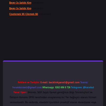
Bayer In Sahibi Kim
için
admin
Bayer In Sahibi Kim
için
Selda
Çiselemek Mi Çilemek Mi
için
admin
iriş
famecasino
ilbet giriş
www.betexper.xyz/
Reklam ve İletişim:
E-mail:
backlinkpaneli@gmail.com
Teams:
forumhizmeti@gmail.com
Whatsapp: 0262 606 0 726
Telegram: @karabul
Yasal Uyarı:
Sitemiz, 5651 Sayılı Kanun gereğince Bilgi Teknolojileri ve
İletişim Kurumu (BTK) tarafından onaylanmış bir Yer Sağlayıcı olarak hizmet
vermektedir. Bu nedenle, sitedeki içerikleri proaktif olarak denetleme veya