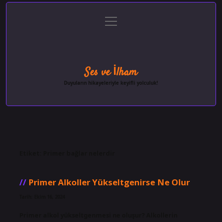
menüyü
Anasayfa
Gizlilik Politikası
Yasal Uyarı
aç
Hakkımızda
Ses ve İlham
Duyuların hikayeleriyle keyifli yolculuk!
Etiket:
Primer bağlar nelerdir
Primer Alkoller Yükseltgenirse Ne Olur
Tarih: Ekim 16, 2024
Primer alkol yükseltgenmesi ne oluşur? Alkollerin