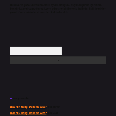
Hukuka ve yasal düzenlemelere aykırı olduğunu düşündüğünüz içerikleri,
backlinkpanelicomtr@gmail.com
adresine bildirmeniz halinde, ilgili içerikler
yasal süre içerisinde sitemizden kaldırılacaktır.
Arama
Son yorumlar
Insanlık Hangi Döneme Aittir
için
admin
Insanlık Hangi Döneme Aittir
için
Suat