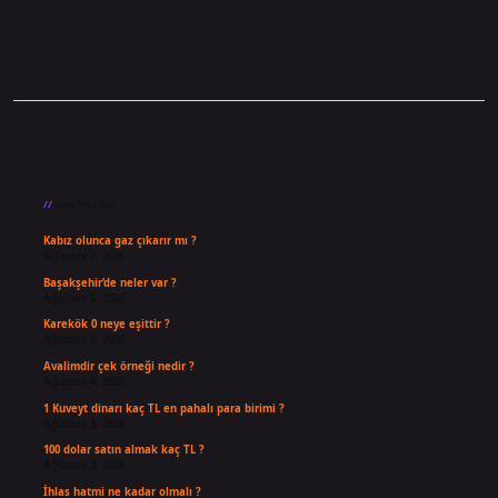
Sidebar
Son Yazılar
Kabız olunca gaz çıkarır mı ?
Ağustos 7, 2026
Başakşehir’de neler var ?
Ağustos 6, 2026
Karekök 0 neye eşittir ?
Ağustos 5, 2026
Avalimdir çek örneği nedir ?
Ağustos 4, 2026
1 Kuveyt dinarı kaç TL en pahalı para birimi ?
Ağustos 3, 2026
100 dolar satın almak kaç TL ?
Ağustos 3, 2026
İhlas hatmi ne kadar olmalı ?