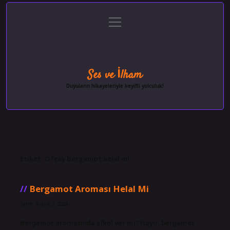
menüyü
Anasayfa
Gizlilik Politikası
Yasal Uyarı
aç
Hakkımızda
Ses ve İlham
Duyuların hikayeleriyle keyifli yolculuk!
Etiket:
Ofçay bergamot helal mi
Bergamot Aroması Helal Mi
Tarih: Aralık 3, 2024
Bergamot aromasında alkol var mı? Hayır, bergamot