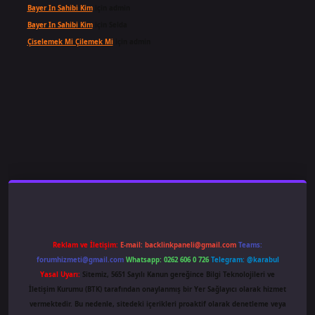
Bayer In Sahibi Kim
için
admin
Bayer In Sahibi Kim
için
Selda
Çiselemek Mi Çilemek Mi
için
admin
ş
famecasino
ilbet giriş
www.betexper.xyz/
Reklam ve İletişim:
E-mail:
backlinkpaneli@gmail.com
Teams:
forumhizmeti@gmail.com
Whatsapp: 0262 606 0 726
Telegram: @karabul
Yasal Uyarı:
Sitemiz, 5651 Sayılı Kanun gereğince Bilgi Teknolojileri ve
İletişim Kurumu (BTK) tarafından onaylanmış bir Yer Sağlayıcı olarak hizmet
vermektedir. Bu nedenle, sitedeki içerikleri proaktif olarak denetleme veya