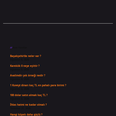
Sidebar
Son Yazılar
Başakşehir’de neler var ?
Ağustos 6, 2026
Karekök 0 neye eşittir ?
Ağustos 5, 2026
Avalimdir çek örneği nedir ?
Ağustos 4, 2026
1 Kuveyt dinarı kaç TL en pahalı para birimi ?
Ağustos 3, 2026
100 dolar satın almak kaç TL ?
Ağustos 3, 2026
İhlas hatmi ne kadar olmalı ?
Temmuz 31, 2026
Hangi köpek daha güçlü ?