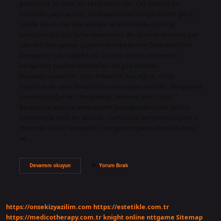
genellikle su bazlı bir tatlandırıcıdır. Çay alkollü bir
ortamda yapılsa bile, fıkıh uzmanlarının görüşüne göre,
içinde alkol olsa bile yüksek sıcaklıklarda pişirilip
kurutulduğu için buharlaşacaktır. Bergamot aromalı çay
câiz mi? Bergamot Çayının Tehlikeleri ve Olası Alerjiler
Bergamot çayı sağlıklı bir içecek olarak bilinse de,
bergamot çayının tehlikeleri de göz önünde
bulundurulmalıdır. Aşırı tüketimi baş ağrısı, mide
bulantısı ve uyku bozukluklarına neden olabilir. Bergamot
aroması doğal mı? Bergamot, bilimsel adı Citrus
Bergamia olan ve meyvesinin kabuğundan elde edilen
aromasıyla ünlü bir bitkidir. Hafif dallı bergamot ağacı 4
metreye kadar uzayabilir. Bergamot yaprakları uzundur
ve…
Bergamot
Devamını okuyun
Yorum Bırak
Aroması
Helal
Mi
https://onsekizyazilim.com
https://estetikle.com.tr
https://medicotherapy.com.tr
knight online
nttgame
Sitemap