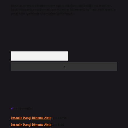
Hukuka ve yasal düzenlemelere aykırı olduğunu düşündüğünüz içerikleri,
backlinkpanelicomtr@gmail.com
adresine bildirmeniz halinde, ilgili içerikler
yasal süre içerisinde sitemizden kaldırılacaktır.
Arama
Son yorumlar
Insanlık Hangi Döneme Aittir
için
admin
Insanlık Hangi Döneme Aittir
için
Suat