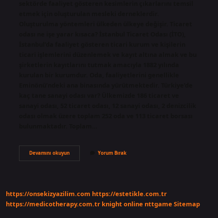
sektörde faaliyet gösteren kesimlerin çıkarlarını temsil
etmek için oluşturulan mesleki derneklerdir.
Oluşturulma yöntemleri ülkeden ülkeye değişir. Ticaret
odası ne işe yarar kısaca? İstanbul Ticaret Odası (İTO),
İstanbul’da faaliyet gösteren ticari kurum ve kişilerin
ticari işlemlerini düzenlemek ve kayıt altına almak ve bu
şirketlerin kayıtlarını tutmak amacıyla 1882 yılında
kurulan bir kurumdur. Oda, faaliyetlerini genellikle
Eminönü’ndeki ana binasında yürütmektedir. Türkiye’de
kaç tane sanayi odası var? Ülkemizde 186 ticaret ve
sanayi odası, 52 ticaret odası, 12 sanayi odası, 2 denizcilik
odası olmak üzere toplam 252 oda ve 113 ticaret borsası
bulunmaktadır. Toplam…
Sanayi
Devamını okuyun
Yorum Bırak
Odası
Nedir
https://onsekizyazilim.com
https://estetikle.com.tr
https://medicotherapy.com.tr
knight online
nttgame
Sitemap