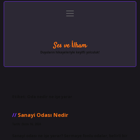
menüyü
Anasayfa
Gizlilik Politikası
Yasal Uyarı
aç
Hakkımızda
Ses ve İlham
Duyuların hikayeleriyle keyifli yolculuk!
Etiket:
Oda nedir ne işe yarar
Sanayi Odası Nedir
Tarih: Ekim 16, 2024
Sanayi odası ne işe yarar? Sermaye fonlu odalar, belirli bir