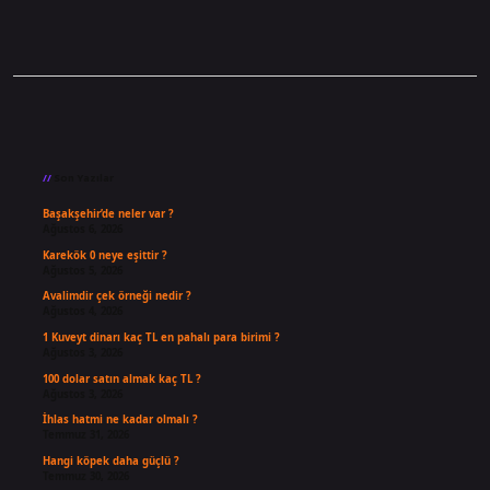
Sidebar
Son Yazılar
Başakşehir’de neler var ?
Ağustos 6, 2026
Karekök 0 neye eşittir ?
Ağustos 5, 2026
Avalimdir çek örneği nedir ?
Ağustos 4, 2026
1 Kuveyt dinarı kaç TL en pahalı para birimi ?
Ağustos 3, 2026
100 dolar satın almak kaç TL ?
Ağustos 3, 2026
İhlas hatmi ne kadar olmalı ?
Temmuz 31, 2026
Hangi köpek daha güçlü ?
Temmuz 30, 2026