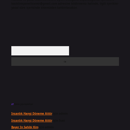
backlinkpanelicomtr@gmail.com
adresine bildirmeniz halinde, ilgili içerikler
yasal süre içerisinde sitemizden kaldırılacaktır.
Arama
Son yorumlar
Insanlık Hangi Döneme Aittir
için
admin
Insanlık Hangi Döneme Aittir
için
Suat
Bayer In Sahibi Kim
için
admin