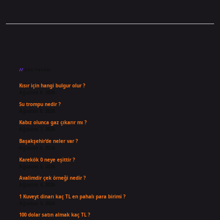
Sidebar
Son Yazılar
Kısır için hangi bulgur olur ?
Ağustos 9, 2026
Su trompu nedir ?
Ağustos 8, 2026
Kabız olunca gaz çıkarır mı ?
Ağustos 7, 2026
Başakşehir’de neler var ?
Ağustos 6, 2026
Karekök 0 neye eşittir ?
Ağustos 5, 2026
Avalimdir çek örneği nedir ?
Ağustos 4, 2026
1 Kuveyt dinarı kaç TL en pahalı para birimi ?
Ağustos 3, 2026
100 dolar satın almak kaç TL ?