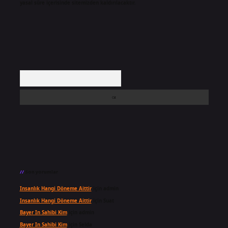
yasal süre içerisinde sitemizden kaldırılacaktır.
Arama
Son yorumlar
Insanlık Hangi Döneme Aittir
için
admin
Insanlık Hangi Döneme Aittir
için
Suat
Bayer In Sahibi Kim
için
admin
Bayer In Sahibi Kim
için
Selda