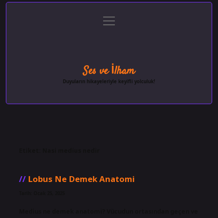
menüyü
Anasayfa
Gizlilik Politikası
Yasal Uyarı
aç
Hakkımızda
Ses ve İlham
Duyuların hikayeleriyle keyifli yolculuk!
Etiket:
Nasi medius nedir
Lobus Ne Demek Anatomi
Tarih: Ocak 25, 2025
Medius ne demek anatomi? Vücudun ortasından geçen ve