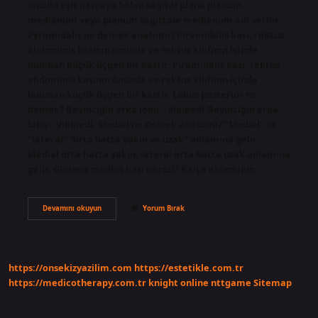
onu iki eşit parçaya bölen sagital plana planum
medianum veya planum sagittale medianum adı verilir.
Pyramidalis ne demek anatomi? Piramidalis kası, rektus
abdominis kasının önünde ve rektus kılıfının içinde
bulunan küçük üçgen bir kastır. Piramidalis kası, rektus
abdominis kasının önünde ve rektus kılıfının içinde
bulunan küçük üçgen bir kastır. Lobus posterior ne
demek? Beyinciğin arka lobu – Vikipedi.Beyinciğin arka
lobu – Vikipedi. Medial ne demek anatomi? “Medial” ve
“lateral” “orta hatta yakın ve uzak” anlamına gelir.
Medial orta hatta yakın, lateral orta hatta uzak anlamına
gelir. Gluteus medius kası neresi? Kalça ekleminin…
Lobus
Devamını okuyun
Yorum Bırak
Ne
Demek
Anatomi
https://onsekizyazilim.com
https://estetikle.com.tr
https://medicotherapy.com.tr
knight online
nttgame
Sitemap