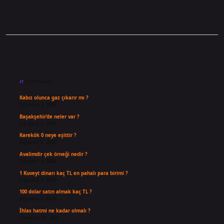
Sidebar
Son Yazılar
Kabız olunca gaz çıkarır mı ?
Ağustos 7, 2026
Başakşehir’de neler var ?
Ağustos 6, 2026
Karekök 0 neye eşittir ?
Ağustos 5, 2026
Avalimdir çek örneği nedir ?
Ağustos 4, 2026
1 Kuveyt dinarı kaç TL en pahalı para birimi ?
Ağustos 3, 2026
100 dolar satın almak kaç TL ?
Ağustos 3, 2026
İhlas hatmi ne kadar olmalı ?
Temmuz 31, 2026