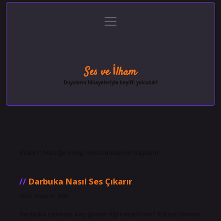
menüyü
Anasayfa
Gizlilik Politikası
Yasal Uyarı
aç
Hakkımızda
Ses ve İlham
Duyuların hikayeleriyle keyifli yolculuk!
Etiket:
Müziğe hangi enstrüman ile başlanır
Darbuka Nasıl Ses Çıkarır
Tarih: Aralık 31, 2024
Darbuka çalmayı kaç günde öğrenebilirim? 1) Enstrümanı