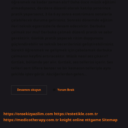
öğrenmek ne kadar zaman alır? Daha önce müzik eğitimi
almadıysanız, derslere düzenli olarak katılıp yeterince
pratik yaparsanız, 3 ila 6 ay sonra enstrümanı notalarla
çalabilecek duruma gelirsiniz. Sonraki dönemde eğitim
ileri teknik egzersizlerle devam edecektir. Darbuka
çalmak zor mu? Darbuka çalmak düzenli pratik ve sabır
gerektirir. Günlük pratik yaparak ritim duygunuzu
güçlendirebilir ve teknik becerilerinizi geliştirebilirsiniz.
Sürekli öğrenmek ve gelişmek için çabalamak darbuka
çalmanın keyfini artıracaktır. Müzik nasıl ses çıkarır?
Gırtlak, bölümde yer alır. Gırtlak, ses tellerini içerir. Ses
telleri sert liflere benzer ve bir kemanın telleriyle aynı
şekilde işlev görür. Akciğerlerden gelen…
Darbuka
Devamını okuyun
Yorum Bırak
Nasıl
Ses
Çıkarır
https://onsekizyazilim.com
https://estetikle.com.tr
https://medicotherapy.com.tr
knight online
nttgame
Sitemap