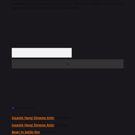
backlinkpanelicomtr@gmail.com
adresine bildirmeniz halinde, ilgili içerikler
yasal süre içerisinde sitemizden kaldırılacaktır.
Arama
Son yorumlar
Insanlık Hangi Döneme Aittir
için
admin
Insanlık Hangi Döneme Aittir
için
Suat
Bayer In Sahibi Kim
için
admin