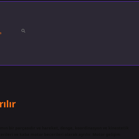
a
ılır
amın bir parçasıdır ve hareket, denge, koordinasyon ve kinestetik
erileri ve kaba motor becerileri olarak ayrılır. Motor gelişim