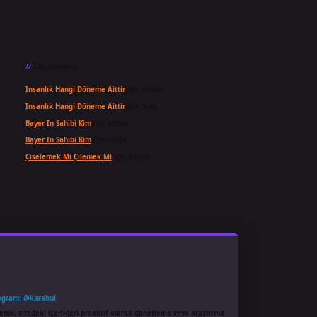
Son yorumlar
Insanlık Hangi Döneme Aittir
için
admin
Insanlık Hangi Döneme Aittir
için
Suat
Bayer In Sahibi Kim
için
admin
Bayer In Sahibi Kim
için
Selda
Çiselemek Mi Çilemek Mi
için
admin
egram: @karabul
enle, sitedeki içerikleri proaktif olarak denetleme veya araştırma