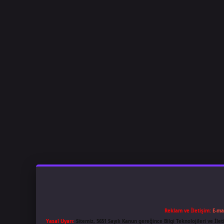
Reklam ve İletişim:
E-ma
Yasal Uyarı:
Sitemiz, 5651 Sayılı Kanun gereğince Bilgi Teknolojileri ve İl