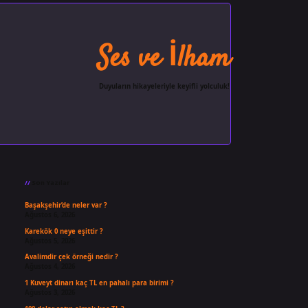
Ses ve İlham
Duyuların hikayeleriyle keyifli yolculuk!
Sidebar
ilbet giriş
famecasino
ilbet gir
Son Yazılar
Başakşehir’de neler var ?
Ağustos 6, 2026
Karekök 0 neye eşittir ?
Ağustos 5, 2026
Avalimdir çek örneği nedir ?
Ağustos 4, 2026
1 Kuveyt dinarı kaç TL en pahalı para birimi ?
Ağustos 3, 2026