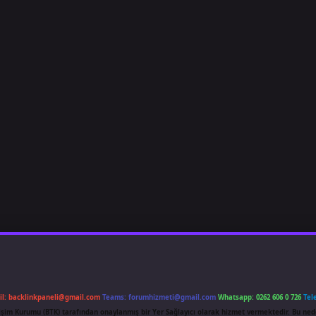
il:
backlinkpaneli@gmail.com
Teams:
forumhizmeti@gmail.com
Whatsapp: 0262 606 0 726
Tel
etişim Kurumu (BTK) tarafından onaylanmış bir Yer Sağlayıcı olarak hizmet vermektedir. Bu ned