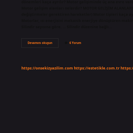
dönemleri kaça ayrılır? Motor gelişiminde üç ana evre var
Motor gelişim alanları nelerdir? MOTOR GELİŞİM ALANLAR
değiştirmeler gerektiren hareketler) Motor tipleri kaça ayrı
Motorlar, ısı enerjisini mekanik enerjiye dönüştüren maki
Silindir sayısına göre. … Silindir düzenine bağlı…
Motor
Devamını okuyun
6 Yorum
Gelişimi
Kaça
Ayrılır
https://onsekizyazilim.com
https://estetikle.com.tr
https: