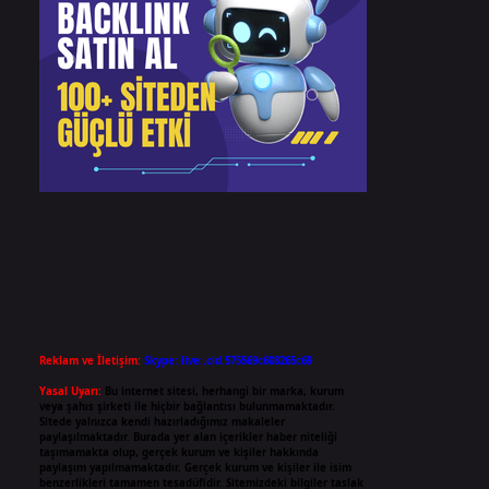
Reklam ve İletişim:
Skype: live:.cid.575569c608265c69
Yasal Uyarı:
Bu internet sitesi, herhangi bir marka, kurum
veya şahıs şirketi ile hiçbir bağlantısı bulunmamaktadır.
Sitede yalnızca kendi hazırladığımız makaleler
paylaşılmaktadır. Burada yer alan içerikler haber niteliği
taşımamakta olup, gerçek kurum ve kişiler hakkında
paylaşım yapılmamaktadır. Gerçek kurum ve kişiler ile isim
benzerlikleri tamamen tesadüfidir. Sitemizdeki bilgiler taslak