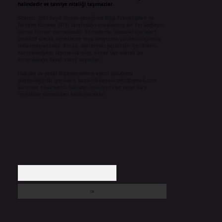
halindedir ve tavsiye niteliği taşımazlar.
Sitemiz, 5651 Sayılı Kanun gereğince Bilgi Teknolojileri ve
İletişim Kurumu (BTK) tarafından onaylanmış bir Yer Sağlayıcı
olarak hizmet vermektedir. Bu nedenle, sitedeki içerikleri
proaktif olarak denetleme veya araştırma yükümlülüğümüz
bulunmamaktadır. Ancak, üyelerimiz yazdıkları içeriklerin
sorumluluğunu taşımakta olup, siteye üye olarak bu
sorumluluğu kabul etmiş sayılırlar.
Hukuka ve yasal düzenlemelere aykırı olduğunu
düşündüğünüz içerikleri,
backlinkpanelicomtr@gmail.com
adresine bildirmeniz halinde, ilgili içerikler yasal süre
içerisinde sitemizden kaldırılacaktır.
Arama