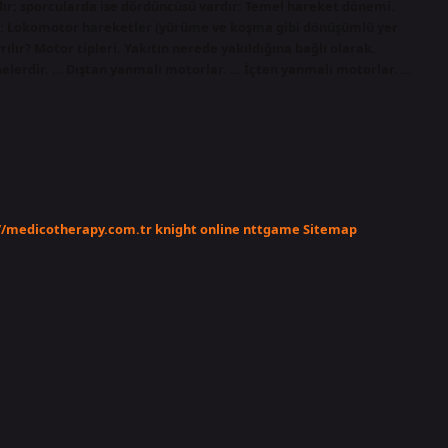
dır; sporcularda ise dördüncüsü vardır: Temel hareket dönemi.
I: Lokomotor hareketler (yürüme ve koşma gibi dönüşümlü yer
lır? Motor tipleri. Yakıtın nerede yakıldığına bağlı olarak.
nelerdir. … Dıştan yanmalı motorlar. … İçten yanmalı motorlar. …
//medicotherapy.com.tr
knight online
nttgame
Sitemap