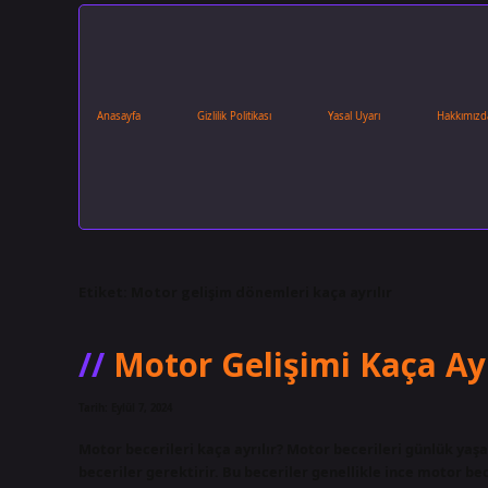
Anasayfa
Gizlilik Politikası
Yasal Uyarı
Hakkımızd
Etiket:
Motor gelişim dönemleri kaça ayrılır
Motor Gelişimi Kaça Ayr
Tarih: Eylül 7, 2024
Motor becerileri kaça ayrılır? Motor becerileri günlük yaş
beceriler gerektirir. Bu beceriler genellikle ince motor bec