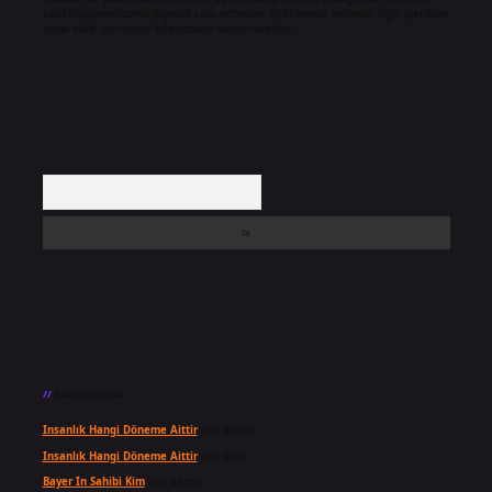
backlinkpanelicomtr@gmail.com
adresine bildirmeniz halinde, ilgili içerikler
yasal süre içerisinde sitemizden kaldırılacaktır.
Arama
Son yorumlar
Insanlık Hangi Döneme Aittir
için
admin
Insanlık Hangi Döneme Aittir
için
Suat
Bayer In Sahibi Kim
için
admin