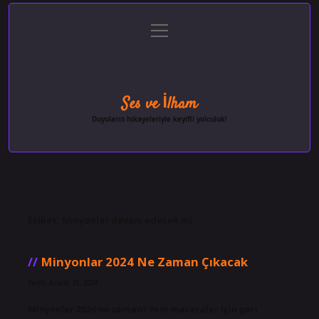
menüyü
Anasayfa
Gizlilik Politikası
Yasal Uyarı
aç
Hakkımızda
Ses ve İlham
Duyuların hikayeleriyle keyifli yolculuk!
Etiket:
Minyonlar devam edecek mi
Minyonlar 2024 Ne Zaman Çıkacak
Tarih: Aralık 31, 2024
Minyonlar 2024 ne zaman? Yeni maceralar için geri