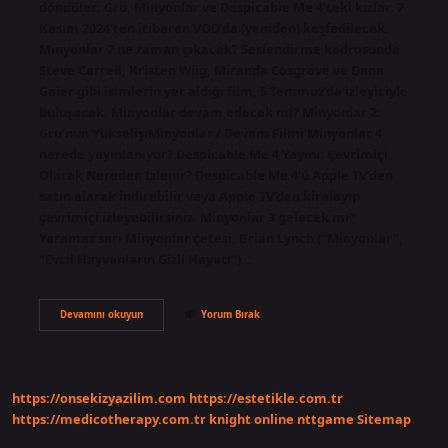
döndüler: Gru, Minyonlar ve Despicable Me 4’teki kızlar. 7
Kasım 2024’ten itibaren VOD’da (yeniden) keşfedilecek.
Minyonlar 7 ne zaman çıkacak? Seslendirme kadrosunda
Steve Carrell, Kristen Wiig, Miranda Cosgrove ve Dana
Gaier gibi isimlerin yer aldığı film, 5 Temmuz’da izleyiciyle
buluşacak. Minyonlar devam edecek mi? Minyonlar 2:
Gru’nun YükselişiMinyonlar / Devam Filmi Minyonlar 4
nerede yayınlanıyor? Despicable Me 4 Yayını: Çevrimiçi
Olarak Nereden İzlenir? Despicable Me 4’ü Apple TV’den
satın alarak indirebilir veya Apple TV’den kiralayıp
çevrimiçi izleyebilirsiniz. Minyonlar 3 gelecek mi?
Yaramaz sarı Minyonlar çetesi, Brian Lynch (“Minyonlar”,
“Evcil Hayvanların Gizli Hayatı”)…
Minyonlar
Devamını okuyun
Yorum Bırak
2024
Ne
Zaman
Çıkacak
https://onsekizyazilim.com
https://estetikle.com.tr
https://medicotherapy.com.tr
knight online
nttgame
Sitemap