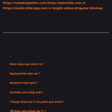
https://onsekizyazilim.com
https://estetikle.com.tr
https://medicotherapy.com.tr
knight online
nttgame
Sitemap
Sidebar
Son Yazılar
Kabız olunca gaz çıkarır mı ?
Ağustos 7, 2026
Başakşehir’de neler var ?
Ağustos 6, 2026
Karekök 0 neye eşittir ?
Ağustos 5, 2026
Avalimdir çek örneği nedir ?
Ağustos 4, 2026
1 Kuveyt dinarı kaç TL en pahalı para birimi ?
Ağustos 3, 2026
100 dolar satın almak kaç TL ?