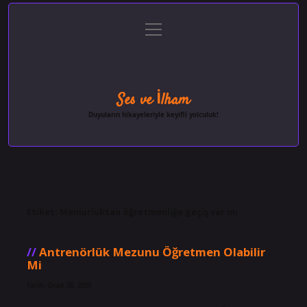
menüyü
Anasayfa
Gizlilik Politikası
Yasal Uyarı
aç
Hakkımızda
Ses ve İlham
Duyuların hikayeleriyle keyifli yolculuk!
Etiket:
Memurluktan öğretmenliğe geçiş var mı
Antrenörlük Mezunu Öğretmen Olabilir
Mi
Tarih: Ocak 26, 2025