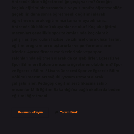
Antrenörlükten öğretmenliğe geçiş var mı? Örneğin,
koçluk eğitiminiz sırasında 2. veya 3. sınıfta öğretmenliğe
geçebilir, daha sonra öğretmenlik eğitimi alarak
öğretmen olarak eğitiminizi tamamlayabilirsiniz.
Antrenörlük bölümü okuyanlar ne olur? Koçluk eğitimi
mezunları genellikle spor takımlarında koç olarak
çalışırlar. Sporcuları fiziksel ve zihinsel olarak hazırlarlar,
eğitim programları oluştururlar ve performanslarını
izlerler. Ayrıca fitness merkezlerinde veya spor
salonlarında eğitmen olarak da çalışabilirler. Egzersiz ve
Spor Bilimleri Bölümü mezunu öğretmen olabilir mi? Spor
ve Egzersiz Bilimi / Lisans Derecesi Spor ve Egzersiz Bilimi
Bölümü mezunları sağlıklı yaşam uzmanı olarak
çalışabilirler. Pedagojik eğitim sertifikasına sahip
mezunlar Milli Eğitim Bakanlığı’na bağlı okullarda beden
eğitimi öğretmeni…
Antrenörlük
Devamını okuyun
Yorum Bırak
Mezunu
Öğretmen
Olabilir
Mi