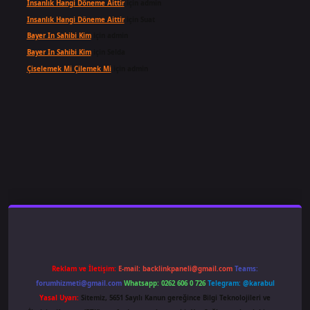
Insanlık Hangi Döneme Aittir
için
admin
Insanlık Hangi Döneme Aittir
için
Suat
Bayer In Sahibi Kim
için
admin
Bayer In Sahibi Kim
için
Selda
Çiselemek Mi Çilemek Mi
için
admin
ş
famecasino
ilbet giriş
www.betexper.xyz/
Reklam ve İletişim:
E-mail:
backlinkpaneli@gmail.com
Teams:
forumhizmeti@gmail.com
Whatsapp: 0262 606 0 726
Telegram: @karabul
Yasal Uyarı:
Sitemiz, 5651 Sayılı Kanun gereğince Bilgi Teknolojileri ve