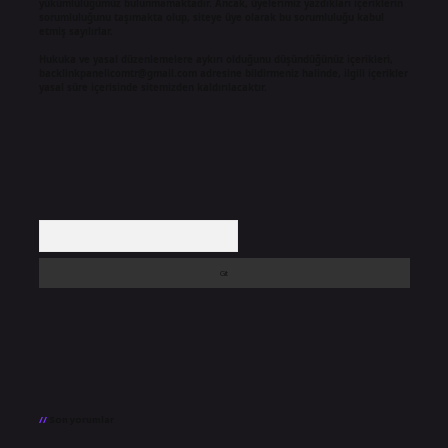
yükümlülüğümüz bulunmamaktadır. Ancak, üyelerimiz yazdıkları içeriklerin
sorumluluğunu taşımakta olup, siteye üye olarak bu sorumluluğu kabul
etmiş sayılırlar.
Hukuka ve yasal düzenlemelere aykırı olduğunu düşündüğünüz içerikleri,
backlinkpanelicomtr@gmail.com
adresine bildirmeniz halinde, ilgili içerikler
yasal süre içerisinde sitemizden kaldırılacaktır.
Arama
Son yorumlar