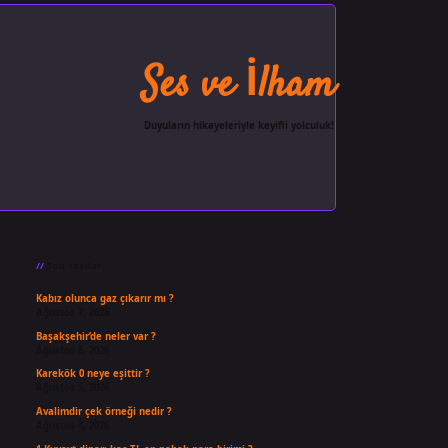
Ses ve İlham
Duyuların hikayeleriyle keyifli yolculuk!
Sidebar
ilbet giriş
famecasino
ilbet gi
Son Yazılar
Kabız olunca gaz çıkarır mı ?
Ağustos 7, 2026
Başakşehir’de neler var ?
Ağustos 6, 2026
Karekök 0 neye eşittir ?
Ağustos 5, 2026
Avalimdir çek örneği nedir ?
Ağustos 4, 2026