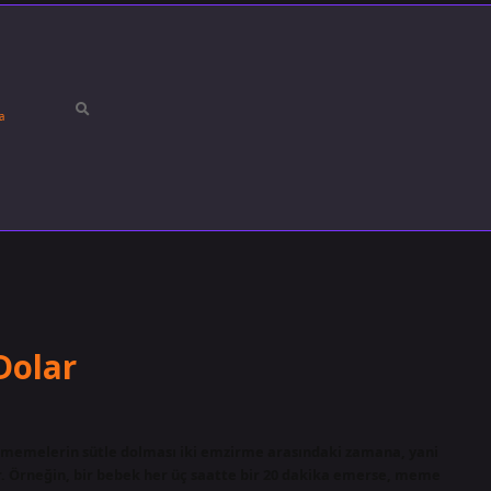
a
Dolar
 memelerin sütle dolması iki emzirme arasındaki zamana, yani
r. Örneğin, bir bebek her üç saatte bir 20 dakika emerse, meme