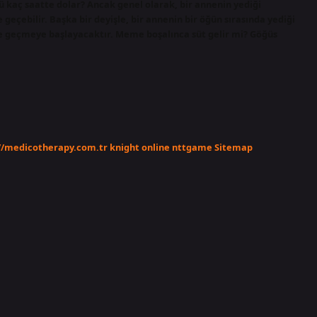
ü kaç saatte dolar? Ancak genel olarak, bir annenin yediği
e geçebilir. Başka bir deyişle, bir annenin bir öğün sırasında yediği
üne geçmeye başlayacaktır. Meme boşalınca süt gelir mi? Göğüs
//medicotherapy.com.tr
knight online
nttgame
Sitemap