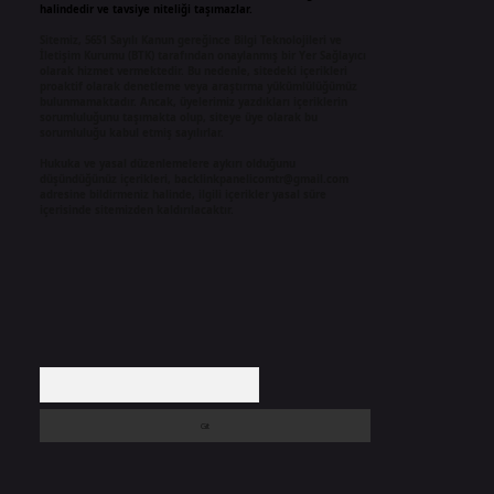
halindedir ve tavsiye niteliği taşımazlar.
Sitemiz, 5651 Sayılı Kanun gereğince Bilgi Teknolojileri ve
İletişim Kurumu (BTK) tarafından onaylanmış bir Yer Sağlayıcı
olarak hizmet vermektedir. Bu nedenle, sitedeki içerikleri
proaktif olarak denetleme veya araştırma yükümlülüğümüz
bulunmamaktadır. Ancak, üyelerimiz yazdıkları içeriklerin
sorumluluğunu taşımakta olup, siteye üye olarak bu
sorumluluğu kabul etmiş sayılırlar.
Hukuka ve yasal düzenlemelere aykırı olduğunu
düşündüğünüz içerikleri,
backlinkpanelicomtr@gmail.com
adresine bildirmeniz halinde, ilgili içerikler yasal süre
içerisinde sitemizden kaldırılacaktır.
Arama