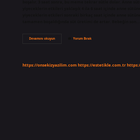
boşalır. 3 saat sonra, bu meme tekrar sütle dolar. Anne süt
yiyeceklerin etkileri yaklaşık 4 ila 6 saat içinde anne sütün
yiyeceklerin etkileri sonraki birkaç saat içinde anne süt
tamamen boşaldığında süt üretimi de artar. Bebeğin son…
Boşalan
Devamını okuyun
Yorum Bırak
Meme
Kaç
Dk
Dolar
https://onsekizyazilim.com
https://estetikle.com.tr
https: