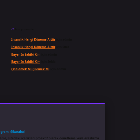
Son yorumlar
Insanlık Hangi Döneme Aittir
için
admin
Insanlık Hangi Döneme Aittir
için
Suat
Bayer In Sahibi Kim
için
admin
Bayer In Sahibi Kim
için
Selda
Çiselemek Mi Çilemek Mi
için
admin
egram: @karabul
enle, sitedeki içerikleri proaktif olarak denetleme veya araştırma