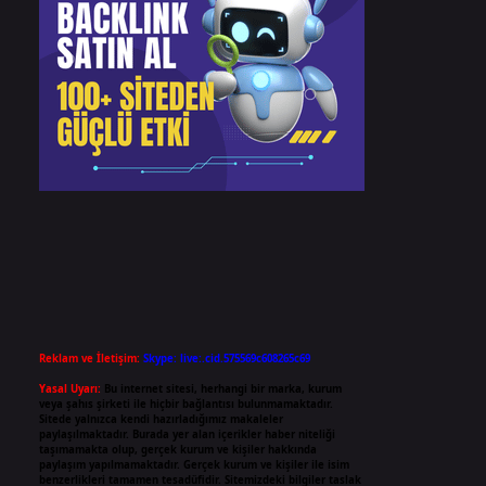
Reklam ve İletişim:
Skype: live:.cid.575569c608265c69
Yasal Uyarı:
Bu internet sitesi, herhangi bir marka, kurum
veya şahıs şirketi ile hiçbir bağlantısı bulunmamaktadır.
Sitede yalnızca kendi hazırladığımız makaleler
paylaşılmaktadır. Burada yer alan içerikler haber niteliği
taşımamakta olup, gerçek kurum ve kişiler hakkında
paylaşım yapılmamaktadır. Gerçek kurum ve kişiler ile isim
benzerlikleri tamamen tesadüfidir. Sitemizdeki bilgiler taslak