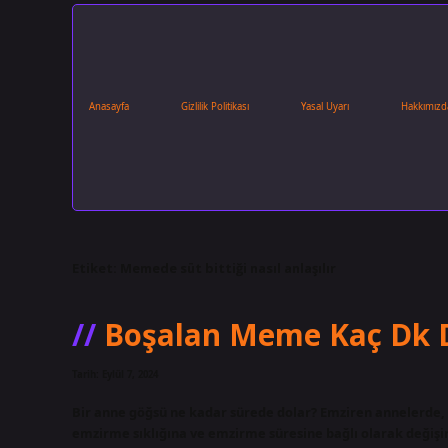
Anasayfa
Gizlilik Politikası
Yasal Uyarı
Hakkımızd
Etiket:
Memede süt bittiği nasıl anlaşılır
Boşalan Meme Kaç Dk 
Tarih: Eylül 7, 2024
Bir anne göğsü ne kadar sürede dolar? Emziren annelerde,
emzirme sıklığına ve emzirme süresine bağlı olarak değişi