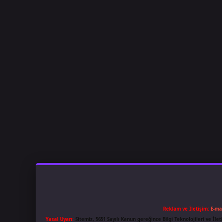
Reklam ve İletişim:
E-ma
Yasal Uyarı:
Sitemiz, 5651 Sayılı Kanun gereğince Bilgi Teknolojileri ve İl