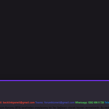
il:
backlinkpaneli@gmail.com
Teams:
forumhizmeti@gmail.com
Whatsapp: 0262 606 0 726
Tel
etişim Kurumu (BTK) tarafından onaylanmış bir Yer Sağlayıcı olarak hizmet vermektedir. Bu ned