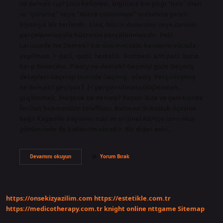
ne demek tıp? Lizis kelimesi, İngilizce karşılığı “lizis” olan
ve “çürüme” veya “hücre çözünmesi” anlamına gelen
biyolojik bir terimdir. Lizis, hücre duvarının veya zarının
parçalanmasıyla hücrenin parçalanmasıdır. Pati
Latincede Ne Demek? Karsinomatozis: kanserin vücuda
yayılması. • -pati, -pati: hastalık. Antipati- antipati: buna
karşı hissetme. Plasty ne demek? Geçmişi gizle Geçmiş
detayları Geçmişi temizle Geçmiş: -plasty. Perçinleşmiş
ne demek? geçişsiz f. (< perçin+olmak) Güçlenmek,
güçlenmek. Purşenk ne demek? Papur: Rize ve çevresinde
feribot kelimesinin telaffuzu. Batman’ın Kozluk ilçesine
bağlı Kayadibi köyünün eski ve orijinal Kürtçe ismi olup
günümüzde de kullanılmaktadır. Bir diğer eski…
Pekişmiş
Devamını okuyun
Yorum Bırak
Ne
Demek
https://onsekizyazilim.com
https://estetikle.com.tr
https://medicotherapy.com.tr
knight online
nttgame
Sitemap