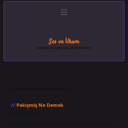
menüyü
Anasayfa
Gizlilik Politikası
Yasal Uyarı
aç
Hakkımızda
Ses ve İlham
Duyuların hikayeleriyle keyifli yolculuk!
Etiket:
Löko ne demek Latince
Pekişmiş Ne Demek
Tarih: Aralık 30, 2024
Pekişen ne demek? Çok mutluyum, çok mutluyum. Lysis