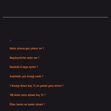
Sidebar
Son Yazılar
Kabız olunca gaz çıkarır mı ?
Ağustos 7, 2026
Başakşehir’de neler var ?
Ağustos 6, 2026
Karekök 0 neye eşittir ?
Ağustos 5, 2026
Avalimdir çek örneği nedir ?
Ağustos 4, 2026
1 Kuveyt dinarı kaç TL en pahalı para birimi ?
Ağustos 3, 2026
100 dolar satın almak kaç TL ?
Ağustos 3, 2026
İhlas hatmi ne kadar olmalı ?
Temmuz 31, 2026