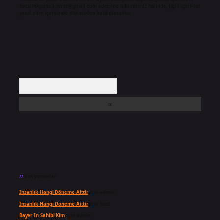
backlinkpanelicomtr@gmail.com
adresine bildirmeniz halinde, ilgili içerikler
yasal süre içerisinde sitemizden kaldırılacaktır.
Arama
Son yorumlar
Insanlık Hangi Döneme Aittir
için
admin
Insanlık Hangi Döneme Aittir
için
Suat
Bayer In Sahibi Kim
için
admin