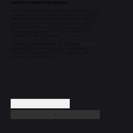
halindedir ve tavsiye niteliği taşımazlar.
Sitemiz, 5651 Sayılı Kanun gereğince Bilgi Teknolojileri ve
İletişim Kurumu (BTK) tarafından onaylanmış bir Yer Sağlayıcı
olarak hizmet vermektedir. Bu nedenle, sitedeki içerikleri
proaktif olarak denetleme veya araştırma yükümlülüğümüz
bulunmamaktadır. Ancak, üyelerimiz yazdıkları içeriklerin
sorumluluğunu taşımakta olup, siteye üye olarak bu
sorumluluğu kabul etmiş sayılırlar.
Hukuka ve yasal düzenlemelere aykırı olduğunu
düşündüğünüz içerikleri,
backlinkpanelicomtr@gmail.com
adresine bildirmeniz halinde, ilgili içerikler yasal süre
içerisinde sitemizden kaldırılacaktır.
Arama