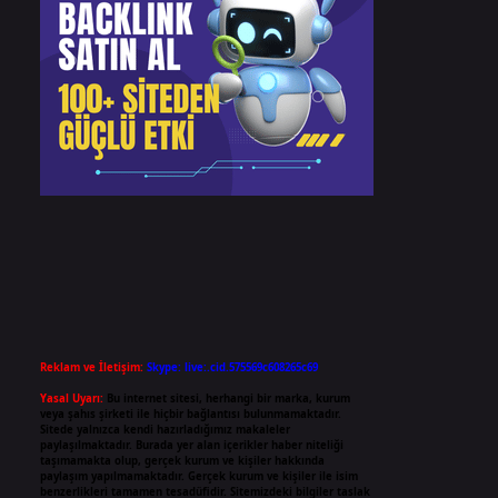
Reklam ve İletişim:
Skype: live:.cid.575569c608265c69
Yasal Uyarı:
Bu internet sitesi, herhangi bir marka, kurum
veya şahıs şirketi ile hiçbir bağlantısı bulunmamaktadır.
Sitede yalnızca kendi hazırladığımız makaleler
paylaşılmaktadır. Burada yer alan içerikler haber niteliği
taşımamakta olup, gerçek kurum ve kişiler hakkında
paylaşım yapılmamaktadır. Gerçek kurum ve kişiler ile isim
benzerlikleri tamamen tesadüfidir. Sitemizdeki bilgiler taslak