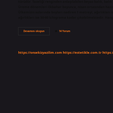
türüdür. Tazeliği renginden anlaşılabilen beyaz balık, balık 
Üreme dönemleri ilkbahar boyunca, nisan ortasından hazira
Ülkemizin sularında boyları nadiren 1 metreyi, ağırlıkları 
ağırlıkları ise 50-60 kilograma kadar çıkabilmektedir. Han
Akya
Devamını okuyun
14 Yorum
Mi
Kuzu
Mu
https://onsekizyazilim.com
https://estetikle.com.tr
https: