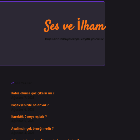
Ses ve İlham
Duyuların hikayeleriyle keyifli yolculuk!
Sidebar
ilbet giriş
famecasino
ilbet gi
Son Yazılar
Kabız olunca gaz çıkarır mı ?
Ağustos 7, 2026
Başakşehir’de neler var ?
Ağustos 6, 2026
Karekök 0 neye eşittir ?
Ağustos 5, 2026
Avalimdir çek örneği nedir ?
Ağustos 4, 2026