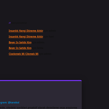
Son yorumlar
Insanlık Hangi Döneme Aittir
için
admin
Insanlık Hangi Döneme Aittir
için
Suat
Bayer In Sahibi Kim
için
admin
Bayer In Sahibi Kim
için
Selda
Çiselemek Mi Çilemek Mi
için
admin
egram: @karabul
enle, sitedeki içerikleri proaktif olarak denetleme veya araştırma