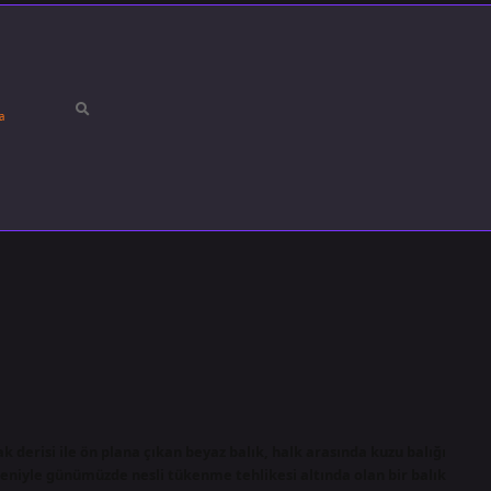
a
k derisi ile ön plana çıkan beyaz balık, halk arasında kuzu balığı
eniyle günümüzde nesli tükenme tehlikesi altında olan bir balık