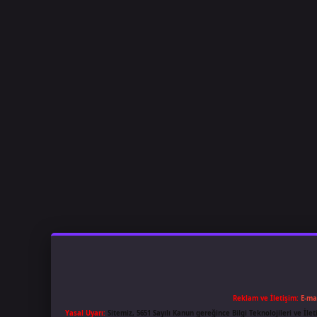
Reklam ve İletişim:
E-ma
Yasal Uyarı:
Sitemiz, 5651 Sayılı Kanun gereğince Bilgi Teknolojileri ve İl