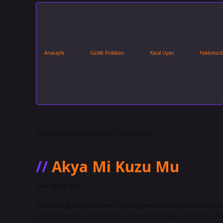
Anasayfa
Gizlilik Politikası
Yasal Uyarı
Hakkımızd
Etiket:
Kuzu balığı hangi familyadan
Akya Mi Kuzu Mu
Tarih: Eylül 7, 2024
Kuzu balığı akya aynı mı? Balık reyonlarında pulsuz ve parla
olarak da bilinir. Beyaz balık, geçmişte yoğun avlanma ned