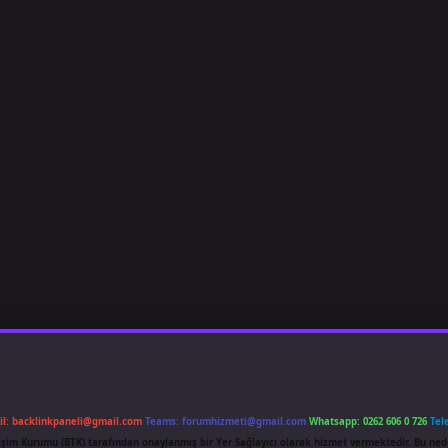
il:
backlinkpaneli@gmail.com
Teams:
forumhizmeti@gmail.com
Whatsapp: 0262 606 0 726
Tel
etişim Kurumu (BTK) tarafından onaylanmış bir Yer Sağlayıcı olarak hizmet vermektedir. Bu ned