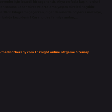
sevenler için lezzetli bir seçenektir. Akya en fazla kaç kilo olur?
n sonuna kadar sürer ve ortalama yaşam süreleri 14 yıldır.
ise 30-35 kilogramı geçerken, diğer denizlerde boyları 2 metreye,
gi balığa kuzu denir? Carangidae familyasından,…
//medicotherapy.com.tr
knight online
nttgame
Sitemap