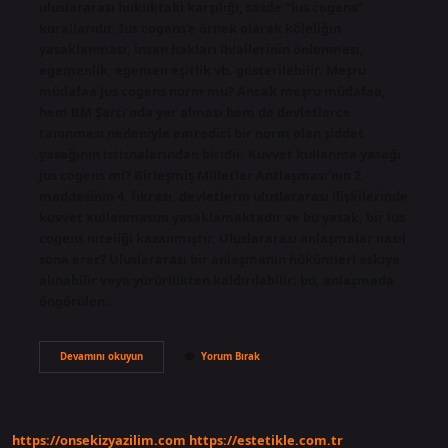
uluslararası hukuktaki karşılığı, sözde “ius cogens”
kurallarıdır. Ius cogens’e örnek olarak köleliğin
yasaklanması, insan hakları ihlallerinin önlenmesi,
egemenlik, egemen eşitlik vb. gösterilebilir. Meşru
müdafaa jus cogens norm mu? Ancak meşru müdafaa,
hem BM Şartı’nda yer alması hem de devletlerce
tanınması nedeniyle emredici bir norm olan şiddet
yasağının istisnalarından biridir. Kuvvet kullanma yasağı
jus cogens mi? Birleşmiş Milletler Antlaşması’nın 2.
maddesinin 4. fıkrası, devletlerin uluslararası ilişkilerinde
kuvvet kullanmasını yasaklamaktadır ve bu yasak, bir ius
cogens niteliği kazanmıştır. Uluslararası anlaşmalar nasıl
sona erer? Uluslararası bir anlaşmanın hükümleri askıya
alınabilir veya yürürlükten kaldırılabilir; bu, anlaşmada
öngörülen…
Jus
Devamını okuyun
Yorum Bırak
Cogens
Normlar
Nelerdir
https://onsekizyazilim.com
https://estetikle.com.tr