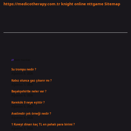
https://medicotherapy.com.tr
knight online
nttgame
Sitemap
Sidebar
Son Yazılar
Su trompu nedir ?
Ağustos 8, 2026
Kabız olunca gaz çıkarır mı ?
Ağustos 7, 2026
Başakşehir’de neler var ?
Ağustos 6, 2026
Karekök 0 neye eşittir ?
Ağustos 5, 2026
Avalimdir çek örneği nedir ?
Ağustos 4, 2026
1 Kuveyt dinarı kaç TL en pahalı para birimi ?
Ağustos 3, 2026