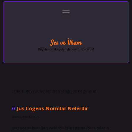
menüyü
Anasayfa
Gizlilik Politikası
Yasal Uyarı
aç
Hakkımızda
Ses ve İlham
Duyuların hikayeleriyle keyifli yolculuk!
Etiket:
Kuvvet kullanma yasağı jus cogens mi
Jus Cogens Normlar Nelerdir
Tarih: Ocak 17, 2025
Jus cogens kuralları nelerdir? Bu istisnai durumların