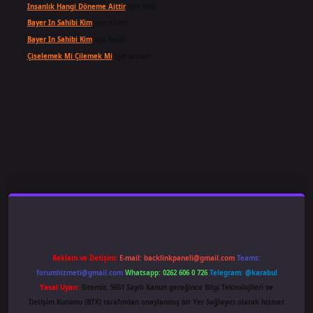
Insanlık Hangi Döneme Aittir
için
Suat
Bayer In Sahibi Kim
için
admin
Bayer In Sahibi Kim
için
Selda
Çiselemek Mi Çilemek Mi
için
admin
ş
famecasino
ilbet giriş
www.betexper.xyz/
Reklam ve İletişim:
E-mail:
backlinkpaneli@gmail.com
Teams:
forumhizmeti@gmail.com
Whatsapp: 0262 606 0 726
Telegram: @karabul
Yasal Uyarı:
Sitemiz, 5651 Sayılı Kanun gereğince Bilgi Teknolojileri ve
İletişim Kurumu (BTK) tarafından onaylanmış bir Yer Sağlayıcı olarak hizmet