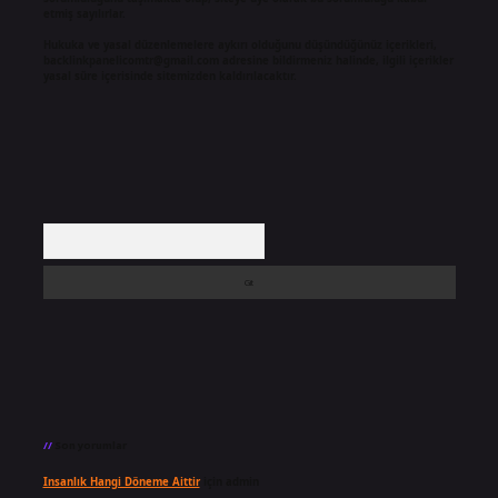
etmiş sayılırlar.
Hukuka ve yasal düzenlemelere aykırı olduğunu düşündüğünüz içerikleri,
backlinkpanelicomtr@gmail.com
adresine bildirmeniz halinde, ilgili içerikler
yasal süre içerisinde sitemizden kaldırılacaktır.
Arama
Son yorumlar
Insanlık Hangi Döneme Aittir
için
admin