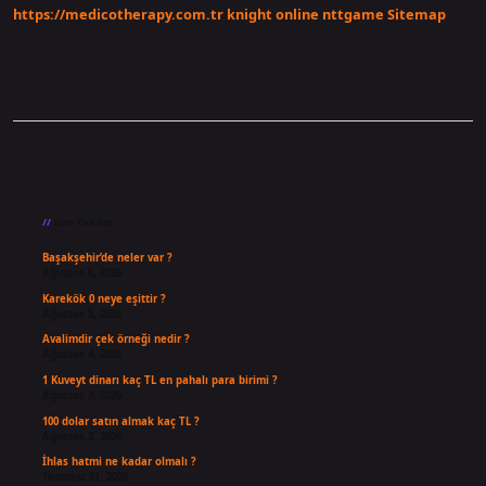
https://medicotherapy.com.tr
knight online
nttgame
Sitemap
Sidebar
Son Yazılar
Başakşehir’de neler var ?
Ağustos 6, 2026
Karekök 0 neye eşittir ?
Ağustos 5, 2026
Avalimdir çek örneği nedir ?
Ağustos 4, 2026
1 Kuveyt dinarı kaç TL en pahalı para birimi ?
Ağustos 3, 2026
100 dolar satın almak kaç TL ?
Ağustos 3, 2026
İhlas hatmi ne kadar olmalı ?
Temmuz 31, 2026