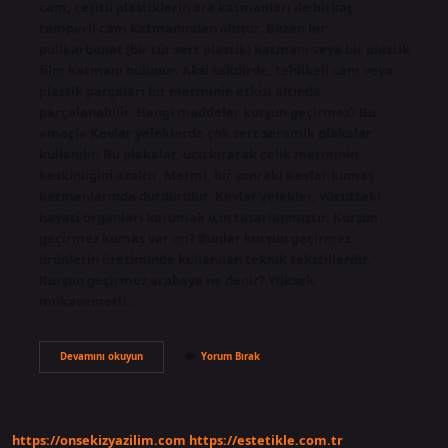
cam, çeşitli plastiklerin ara katmanları ile birkaç
temperli cam katmanından oluşur. Bazen bir
polikarbonat (bir tür sert plastik) katmanı veya bir plastik
film katmanı bulunur. Aksi takdirde, tehlikeli cam veya
plastik parçaları bir merminin etkisi altında
parçalanabilir. Hangi maddeler kurşun geçirmez? Bu
amaçla Kevlar yeleklerde çok sert seramik plakalar
kullanılır. Bu plakalar, ucu kırarak çelik merminin
keskinliğini azaltır. Mermi, bir sonraki Kevlar kumaş
katmanlarında durdurulur. Kevlar yelekler, vücuttaki
hayati organları korumak için tasarlanmıştır. Kurşun
geçirmez kumaş var mı? Bunlar kurşun geçirmez
ürünlerin üretiminde kullanılan teknik tekstillerdir.
Kurşun geçirmez arabaya ne denir? Yüksek
mukavemetli…
Kurşun
Devamını okuyun
Yorum Bırak
Geçirmez
Ne
Demek
https://onsekizyazilim.com
https://estetikle.com.tr