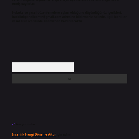
etmiş sayılırlar.
Hukuka ve yasal düzenlemelere aykırı olduğunu düşündüğünüz içerikleri,
backlinkpanelicomtr@gmail.com
adresine bildirmeniz halinde, ilgili içerikler
yasal süre içerisinde sitemizden kaldırılacaktır.
Arama
Son yorumlar
Insanlık Hangi Döneme Aittir
için
admin