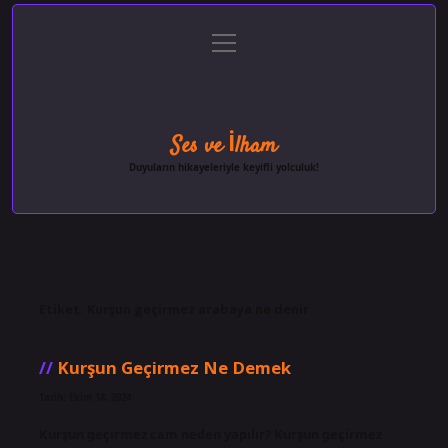
menüyü
Anasayfa
Gizlilik Politikası
Yasal Uyarı
aç
Hakkımızda
Ses ve İlham
Duyuların hikayeleriyle keyifli yolculuk!
Etiket:
Kurşun geçirmez arabaya ne denir
Kurşun Geçirmez Ne Demek
Tarih: Ekim 18, 2024
Kurşun geçirmez cam neden yapılır? Kurşun geçirmez