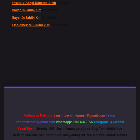
Insanlık Hangi Döneme Aittir
için
Suat
Bayer In Sahibi Kim
için
admin
Bayer In Sahibi Kim
için
Selda
Çiselemek Mi Çilemek Mi
için
admin
ş
famecasino
ilbet giriş
www.betexper.xyz/
Reklam ve İletişim:
E-mail:
backlinkpaneli@gmail.com
Teams:
forumhizmeti@gmail.com
Whatsapp: 0262 606 0 726
Telegram: @karabul
Yasal Uyarı:
Sitemiz, 5651 Sayılı Kanun gereğince Bilgi Teknolojileri ve
İletişim Kurumu (BTK) tarafından onaylanmış bir Yer Sağlayıcı olarak hizmet