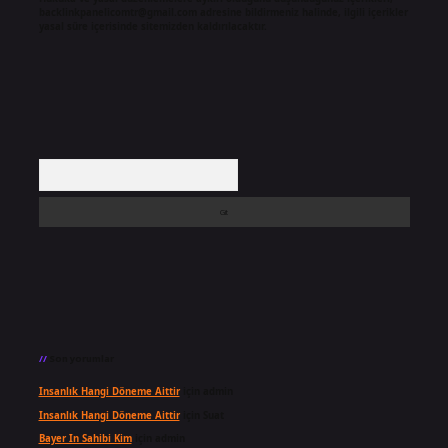
backlinkpanelicomtr@gmail.com
adresine bildirmeniz halinde, ilgili içerikler
yasal süre içerisinde sitemizden kaldırılacaktır.
Arama
Son yorumlar
Insanlık Hangi Döneme Aittir
için
admin
Insanlık Hangi Döneme Aittir
için
Suat
Bayer In Sahibi Kim
için
admin