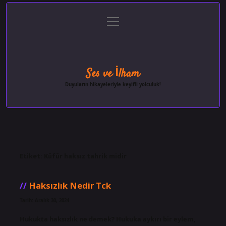
menüyü
Anasayfa
Gizlilik Politikası
Yasal Uyarı
aç
Hakkımızda
Ses ve İlham
Duyuların hikayeleriyle keyifli yolculuk!
Etiket:
Küfür haksız tahrik midir
Haksızlık Nedir Tck
Tarih: Aralık 30, 2024
Hukukta haksızlık ne demek? Hukuka aykırı bir eylem,