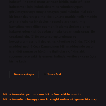
haksız fiilin temel unsurlarından biridir. Haksız fiilden
bahsetmek için, hukuk sistemi tarafından uygun
görülmeyen veya onaylanmayan, yani hukuku ihlal eden
bir insan davranışı olmalıdır. TCK 341 madde nedir? Madde
341 – (1) Yabancı bir devletin resmî olarak çekilmiş
bayrağına veya diğer egemenlik alametlerine alenen
hakaret eden kişi, üç aydan bir yıla kadar hapis cezası ile
cezalandırılır. (2) Bu suçun soruşturulması ve
kovuşturulması ilgili devletin şikâyetine bağlıdır. TCK 143
maddesi nedir? Ceza Kanunu’nun 143. maddesinde suçun
işlendiği zaman ve hükümle ilgili olarak; “Hırsızlık
suçunun gece vakti işlenmesi halinde, verilecek ceza üçte
birine kadar…
Haksızlık
Devamını okuyun
Yorum Bırak
Nedir
Tck
https://onsekizyazilim.com
https://estetikle.com.tr
https://medicotherapy.com.tr
knight online
nttgame
Sitemap