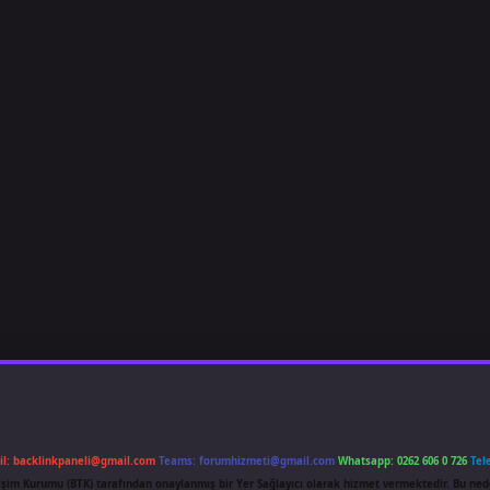
il:
backlinkpaneli@gmail.com
Teams:
forumhizmeti@gmail.com
Whatsapp: 0262 606 0 726
Tel
etişim Kurumu (BTK) tarafından onaylanmış bir Yer Sağlayıcı olarak hizmet vermektedir. Bu ned