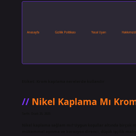
Anasayfa
Gizlilik Politikası
Yasal Uyarı
Hakkımızd
Etiket:
Krom kaplama nerelerde kullanılır
Nikel Kaplama Mı Kro
Tarih: Ocak 25, 2025
Nikel kaplama sağlam mı? Uygun koşullar altında birçok met
mükemmel aşınma ve korozyon direnci, düşük işçilik maliye