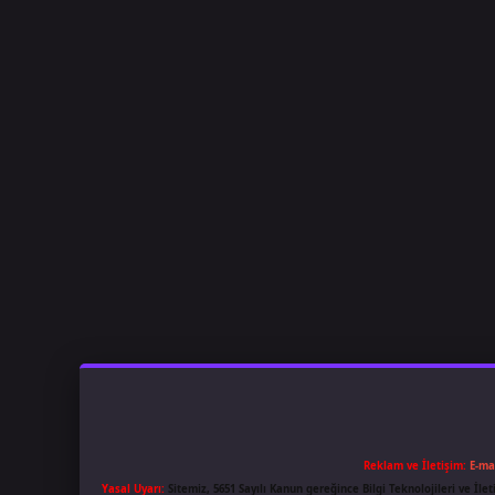
Reklam ve İletişim:
E-ma
Yasal Uyarı:
Sitemiz, 5651 Sayılı Kanun gereğince Bilgi Teknolojileri ve İl