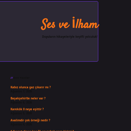
Ses ve İlham
Duyuların hikayeleriyle keyifli yolculuk!
Sidebar
ilbet giriş
famecasino
ilbet gi
Son Yazılar
Kabız olunca gaz çıkarır mı ?
Ağustos 7, 2026
Başakşehir’de neler var ?
Ağustos 6, 2026
Karekök 0 neye eşittir ?
Ağustos 5, 2026
Avalimdir çek örneği nedir ?
Ağustos 4, 2026