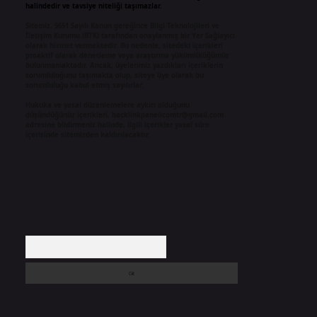
halindedir ve tavsiye niteliği taşımazlar.
Sitemiz, 5651 Sayılı Kanun gereğince Bilgi Teknolojileri ve
İletişim Kurumu (BTK) tarafından onaylanmış bir Yer Sağlayıcı
olarak hizmet vermektedir. Bu nedenle, sitedeki içerikleri
proaktif olarak denetleme veya araştırma yükümlülüğümüz
bulunmamaktadır. Ancak, üyelerimiz yazdıkları içeriklerin
sorumluluğunu taşımakta olup, siteye üye olarak bu
sorumluluğu kabul etmiş sayılırlar.
Hukuka ve yasal düzenlemelere aykırı olduğunu
düşündüğünüz içerikleri,
backlinkpanelicomtr@gmail.com
adresine bildirmeniz halinde, ilgili içerikler yasal süre
içerisinde sitemizden kaldırılacaktır.
Arama