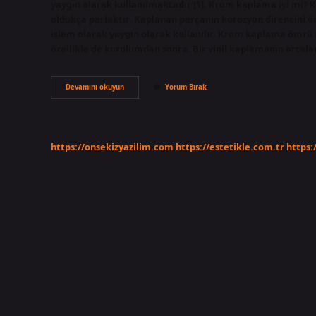
yaygın olarak kullanılmaktadır [1]. Krom kaplama iyi mi? 
oldukça parlaktır. Kaplanan parçanın korozyon direncini ö
işlem olarak yaygın olarak kullanılır. Krom kaplama ömrü 
özellikle de kurulumdan sonra. Bir vinil kaplamanın ortala
Nikel
Devamını okuyun
Yorum Bırak
Kaplama
Mı
Krom
Kaplama
Mı
https://onsekizyazilim.com
https://estetikle.com.tr
https: