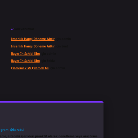
Son yorumlar
Insanlık Hangi Döneme Aittir
için
admin
Insanlık Hangi Döneme Aittir
için
Suat
Bayer In Sahibi Kim
için
admin
Bayer In Sahibi Kim
için
Selda
Çiselemek Mi Çilemek Mi
için
admin
egram: @karabul
enle, sitedeki içerikleri proaktif olarak denetleme veya araştırma