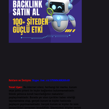
Reklam ve İletişim:
Skype: live:.cid.575569c608265c69
Yasal Uyarı:
Bu internet sitesi, herhangi bir marka, kurum
veya şahıs şirketi ile hiçbir bağlantısı bulunmamaktadır.
Sitede yalnızca kendi hazırladığımız makaleler
paylaşılmaktadır. Burada yer alan içerikler haber niteliği
taşımamakta olup, gerçek kurum ve kişiler hakkında
paylaşım yapılmamaktadır. Gerçek kurum ve kişiler ile isim
benzerlikleri tamamen tesadüfidir. Sitemizdeki bilgiler taslak