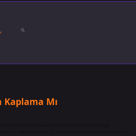
a
m Kaplama Mı
al elektrolizle kaplanabilir. Ancak, çok yüksek sertliği,
tleri ve uygulama kolaylığı nedeniyle elektrolizle nikel kaplama