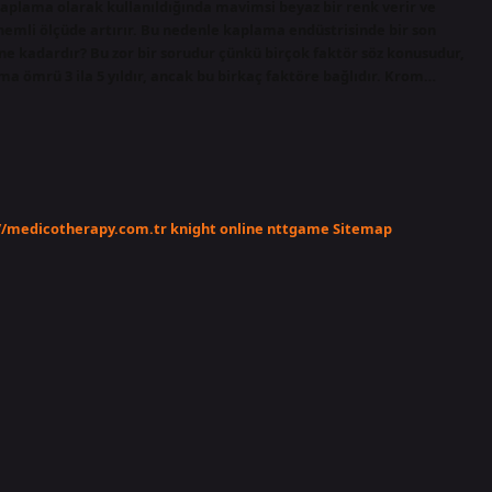
Kaplama olarak kullanıldığında mavimsi beyaz bir renk verir ve
nemli ölçüde artırır. Bu nedenle kaplama endüstrisinde bir son
ne kadardır? Bu zor bir sorudur çünkü birçok faktör söz konusudur,
ma ömrü 3 ila 5 yıldır, ancak bu birkaç faktöre bağlıdır. Krom…
//medicotherapy.com.tr
knight online
nttgame
Sitemap