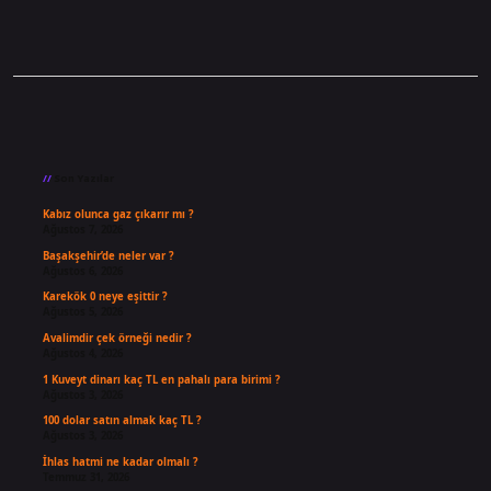
Sidebar
Son Yazılar
Kabız olunca gaz çıkarır mı ?
Ağustos 7, 2026
Başakşehir’de neler var ?
Ağustos 6, 2026
Karekök 0 neye eşittir ?
Ağustos 5, 2026
Avalimdir çek örneği nedir ?
Ağustos 4, 2026
1 Kuveyt dinarı kaç TL en pahalı para birimi ?
Ağustos 3, 2026
100 dolar satın almak kaç TL ?
Ağustos 3, 2026
İhlas hatmi ne kadar olmalı ?
Temmuz 31, 2026