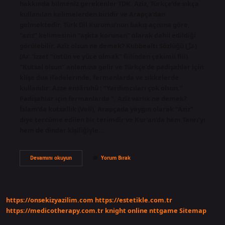
hakkında bilmeniz gerekenler TDK. Aziz, Türkçe’de sıkça
kullanılan kelimelerden biridir ve Arapça’dan
gelmektedir. Türk Dil Kurumu’nun bakış açısına göre,
“aziz” kelimesinin “aşkta korunan” olarak dahil edildiği
görülebilir. Azîz olsun ne demek? Kubbealtı Sözlüğü (ﻋﺰّ)
(Ar. ‘izzet “üstün ve yüce olmak” fiilinden çekimli fiil)
“Kutsal olsun” anlamına gelir ve Türkçe’de padişahlar için
klişe dua ifadelerinde, fermanlarda ve sikkelerde
kullanılır: Azze ensâruhû : “Yardımcıları çok olsun.”
Padişahlar için fermanlarda “. Azîz varlık ne demek?
İslam’da kutsallık (Veli), Arapçada yaygın olarak “Aziz”
diye tercüme edilen bir terimdir ve Kur’an’da hem Tanrı’yı
​​hem de dindar kişiliğiyle…
Azizlik
Devamını okuyun
Yorum Bırak
Ne
Demek
Tdk
https://onsekizyazilim.com
https://estetikle.com.tr
https://medicotherapy.com.tr
knight online
nttgame
Sitemap