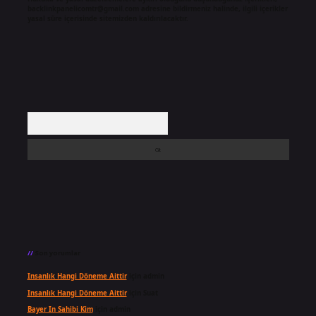
backlinkpanelicomtr@gmail.com
adresine bildirmeniz halinde, ilgili içerikler
yasal süre içerisinde sitemizden kaldırılacaktır.
Arama
Son yorumlar
Insanlık Hangi Döneme Aittir
için
admin
Insanlık Hangi Döneme Aittir
için
Suat
Bayer In Sahibi Kim
için
admin