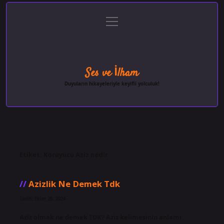
menüyü
Anasayfa
Gizlilik Politikası
Yasal Uyarı
aç
Hakkımızda
Ses ve İlham
Duyuların hikayeleriyle keyifli yolculuk!
Etiket:
Koruyucu Aziz nedir
Azizlik Ne Demek Tdk
Tarih: Ekim 28, 2024
Azîz olmak ne demek TDK? Aziz kelimesinin anlamı