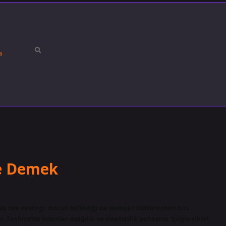
a
Ne Demek
ve tek desteği. Körün bellediği ne demek? Küfürlerden biri.
r. Fethiye’de insanlar aşağılık ve itaatsizlik pahasına “çılgın sikini