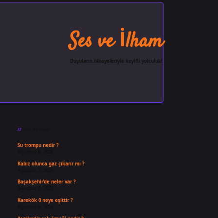
Ses ve İlham
Duyuların hikayeleriyle keyifli yolculuk!
Sidebar
ilbet giriş
famecasino
ilbet gi
Son Yazılar
Su trompu nedir ?
Ağustos 8, 2026
Kabız olunca gaz çıkarır mı ?
Ağustos 7, 2026
Başakşehir’de neler var ?
Ağustos 6, 2026
Karekök 0 neye eşittir ?
Ağustos 5, 2026