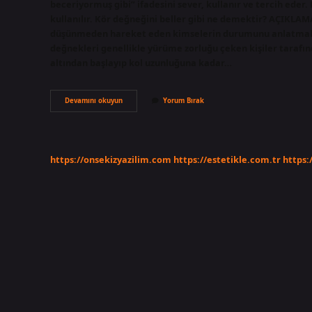
beceriyormuş gibi” ifadesini sever, kullanır ve tercih eder. 
kullanılır. Kör değneğini beller gibi ne demektir? AÇIKLAMA
düşünmeden hareket eden kimselerin durumunu anlatmak iç
değnekleri genellikle yürüme zorluğu çeken kişiler tarafınd
altından başlayıp kol uzunluğuna kadar…
Kör
Devamını okuyun
Yorum Bırak
Değneğini
Beller
Ne
Demek
https://onsekizyazilim.com
https://estetikle.com.tr
https: