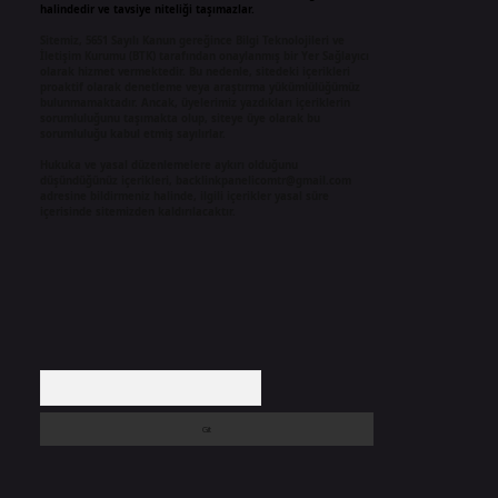
halindedir ve tavsiye niteliği taşımazlar.
Sitemiz, 5651 Sayılı Kanun gereğince Bilgi Teknolojileri ve
İletişim Kurumu (BTK) tarafından onaylanmış bir Yer Sağlayıcı
olarak hizmet vermektedir. Bu nedenle, sitedeki içerikleri
proaktif olarak denetleme veya araştırma yükümlülüğümüz
bulunmamaktadır. Ancak, üyelerimiz yazdıkları içeriklerin
sorumluluğunu taşımakta olup, siteye üye olarak bu
sorumluluğu kabul etmiş sayılırlar.
Hukuka ve yasal düzenlemelere aykırı olduğunu
düşündüğünüz içerikleri,
backlinkpanelicomtr@gmail.com
adresine bildirmeniz halinde, ilgili içerikler yasal süre
içerisinde sitemizden kaldırılacaktır.
Arama