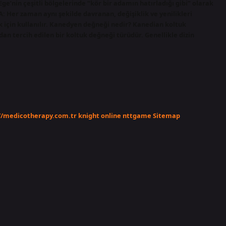
Ege’nin çeşitli bölgelerinde “kör bir adamın hatırladığı gibi” olarak
: Her zaman aynı şekilde davranan, değişiklik ve yenilikleri
in kullanılır. Kanedyen değneği nedir? Kanedian koltuk
an tercih edilen bir koltuk değneği türüdür. Genellikle dizin
//medicotherapy.com.tr
knight online
nttgame
Sitemap