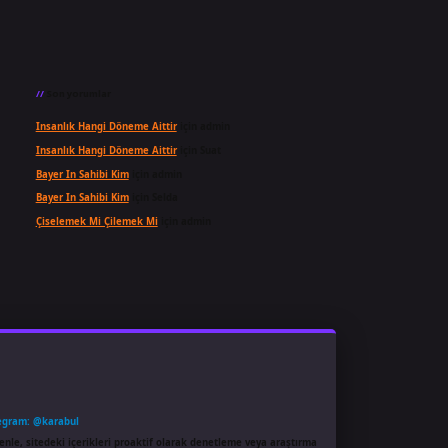
Son yorumlar
Insanlık Hangi Döneme Aittir
için
admin
Insanlık Hangi Döneme Aittir
için
Suat
Bayer In Sahibi Kim
için
admin
Bayer In Sahibi Kim
için
Selda
Çiselemek Mi Çilemek Mi
için
admin
egram: @karabul
enle, sitedeki içerikleri proaktif olarak denetleme veya araştırma