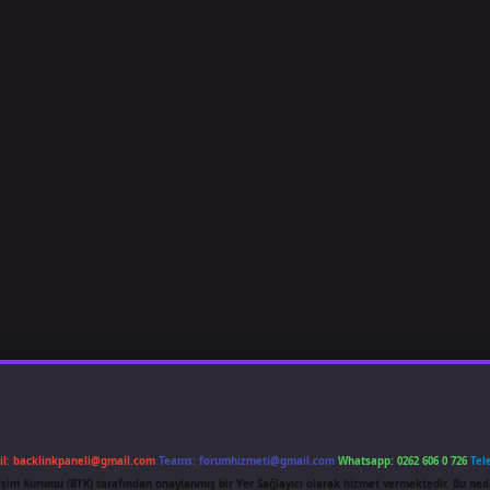
il:
backlinkpaneli@gmail.com
Teams:
forumhizmeti@gmail.com
Whatsapp: 0262 606 0 726
Tel
etişim Kurumu (BTK) tarafından onaylanmış bir Yer Sağlayıcı olarak hizmet vermektedir. Bu ned