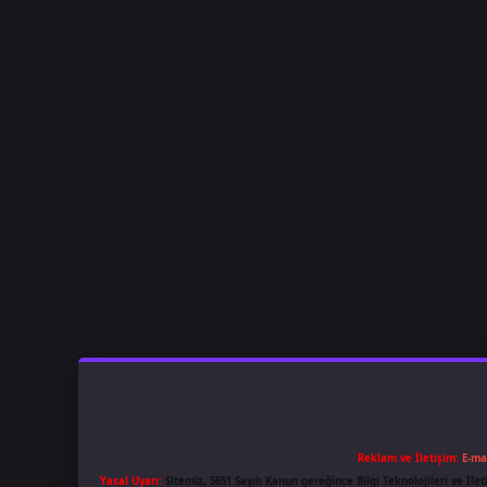
Reklam ve İletişim:
E-ma
Yasal Uyarı:
Sitemiz, 5651 Sayılı Kanun gereğince Bilgi Teknolojileri ve İl