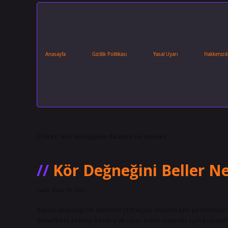
Anasayfa
Gizlilik Politikası
Yasal Uyarı
Hakkımızd
Etiket:
Kör dövüşüne dalmak ne demek
Kör Değneğini Beller 
Tarih: Ocak 15, 2025
Körün değneği ne demek? [1]Birçok insanın tek yardımcısı 
Genellikle takılıp kalmış ve ısrar eden insanlar için kullanılı