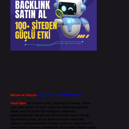
Reklam ve İletişim:
Skype: live:.cid.575569c608265c69
Yasal Uyarı:
Bu internet sitesi, herhangi bir marka, kurum
veya şahıs şirketi ile hiçbir bağlantısı bulunmamaktadır.
Sitede yalnızca kendi hazırladığımız makaleler
paylaşılmaktadır. Burada yer alan içerikler haber niteliği
taşımamakta olup, gerçek kurum ve kişiler hakkında
paylaşım yapılmamaktadır. Gerçek kurum ve kişiler ile isim
benzerlikleri tamamen tesadüfidir. Sitemizdeki bilgiler taslak