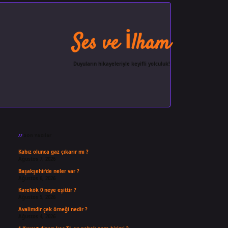
Ses ve İlham
Duyuların hikayeleriyle keyifli yolculuk!
Sidebar
ilbet giriş
famecasino
ilbet g
Son Yazılar
Kabız olunca gaz çıkarır mı ?
Ağustos 7, 2026
Başakşehir’de neler var ?
Ağustos 6, 2026
Karekök 0 neye eşittir ?
Ağustos 5, 2026
Avalimdir çek örneği nedir ?
Ağustos 4, 2026