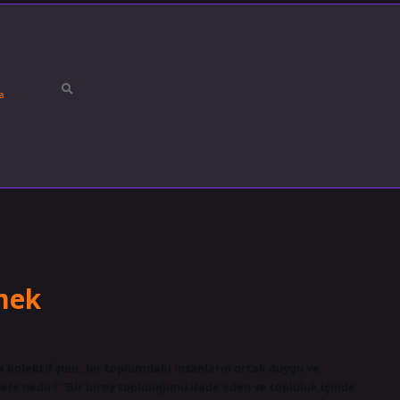
a
mek
da kolektif şuur, bir toplumdaki insanların ortak duygu ve
sefe nedir? “Bir birey topluluğunu ifade eden ve topluluk içinde