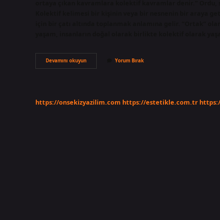
ortaya çıkan kavramlara kolektif kavramlar denir.” Ordu, s
Kolektif kelimesi bir kişinin veya bir nesnenin bir araya ge
için bir çatı altında toplanmak anlamına gelir. “Ortak” ola
yaşam, insanların doğal olarak birlikte kolektif olarak yaş
Kolektif
Devamını okuyun
Yorum Bırak
Felsefe
Ne
Demek
https://onsekizyazilim.com
https://estetikle.com.tr
https: