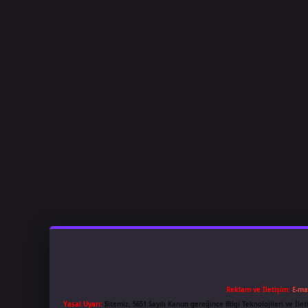
Reklam ve İletişim:
E-ma
Yasal Uyarı:
Sitemiz, 5651 Sayılı Kanun gereğince Bilgi Teknolojileri ve İl