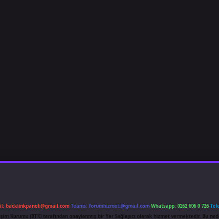
il:
backlinkpaneli@gmail.com
Teams:
forumhizmeti@gmail.com
Whatsapp: 0262 606 0 726
Tel
etişim Kurumu (BTK) tarafından onaylanmış bir Yer Sağlayıcı olarak hizmet vermektedir. Bu ned