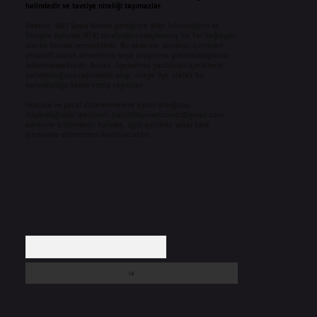
halindedir ve tavsiye niteliği taşımazlar.
Sitemiz, 5651 Sayılı Kanun gereğince Bilgi Teknolojileri ve
İletişim Kurumu (BTK) tarafından onaylanmış bir Yer Sağlayıcı
olarak hizmet vermektedir. Bu nedenle, sitedeki içerikleri
proaktif olarak denetleme veya araştırma yükümlülüğümüz
bulunmamaktadır. Ancak, üyelerimiz yazdıkları içeriklerin
sorumluluğunu taşımakta olup, siteye üye olarak bu
sorumluluğu kabul etmiş sayılırlar.
Hukuka ve yasal düzenlemelere aykırı olduğunu
düşündüğünüz içerikleri,
backlinkpanelicomtr@gmail.com
adresine bildirmeniz halinde, ilgili içerikler yasal süre
içerisinde sitemizden kaldırılacaktır.
Arama