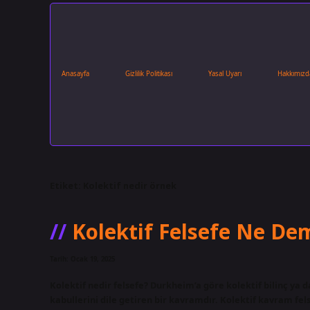
Anasayfa
Gizlilik Politikası
Yasal Uyarı
Hakkımızd
Etiket:
Kolektif nedir örnek
Kolektif Felsefe Ne De
Tarih: Ocak 19, 2025
Kolektif nedir felsefe? Durkheim’a göre kolektif bilinç ya 
kabullerini dile getiren bir kavramdır. Kolektif kavram fel