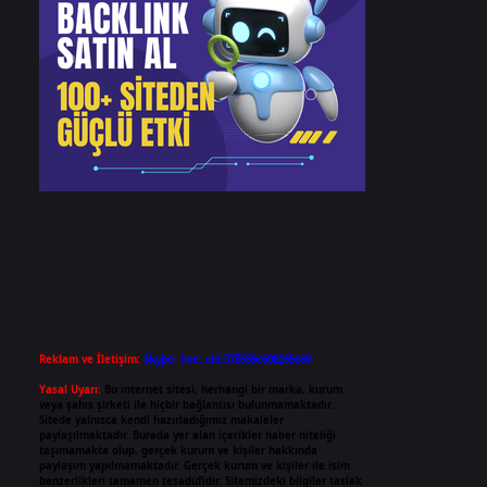
Reklam ve İletişim:
Skype: live:.cid.575569c608265c69
Yasal Uyarı:
Bu internet sitesi, herhangi bir marka, kurum
veya şahıs şirketi ile hiçbir bağlantısı bulunmamaktadır.
Sitede yalnızca kendi hazırladığımız makaleler
paylaşılmaktadır. Burada yer alan içerikler haber niteliği
taşımamakta olup, gerçek kurum ve kişiler hakkında
paylaşım yapılmamaktadır. Gerçek kurum ve kişiler ile isim
benzerlikleri tamamen tesadüfidir. Sitemizdeki bilgiler taslak