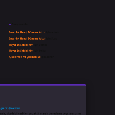
Son yorumlar
Insanlık Hangi Döneme Aittir
için
admin
Insanlık Hangi Döneme Aittir
için
Suat
Bayer In Sahibi Kim
için
admin
Bayer In Sahibi Kim
için
Selda
Çiselemek Mi Çilemek Mi
için
admin
egram: @karabul
enle, sitedeki içerikleri proaktif olarak denetleme veya araştırma