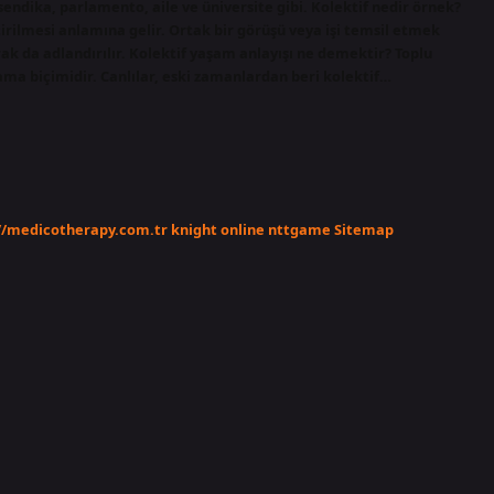
endika, parlamento, aile ve üniversite gibi. Kolektif nedir örnek?
tirilmesi anlamına gelir. Ortak bir görüşü veya işi temsil etmek
rak da adlandırılır. Kolektif yaşam anlayışı ne demektir? Toplu
ama biçimidir. Canlılar, eski zamanlardan beri kolektif…
//medicotherapy.com.tr
knight online
nttgame
Sitemap