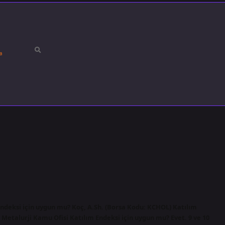
a
deksi için uygun mu? Koç, A.Sh. (Borsa Kodu: KCHOL) Katılım
Metalurji Kamu Ofisi Katılım Endeksi için uygun mu? Evet. 9 ve 10