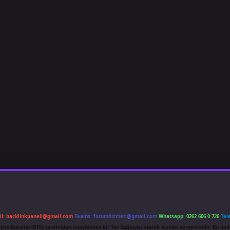
il:
backlinkpaneli@gmail.com
Teams:
forumhizmeti@gmail.com
Whatsapp: 0262 606 0 726
Tel
etişim Kurumu (BTK) tarafından onaylanmış bir Yer Sağlayıcı olarak hizmet vermektedir. Bu ned