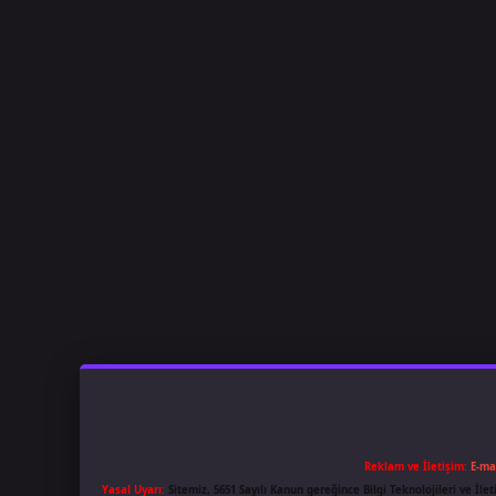
Reklam ve İletişim:
E-ma
Yasal Uyarı:
Sitemiz, 5651 Sayılı Kanun gereğince Bilgi Teknolojileri ve İl