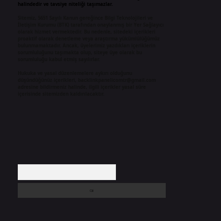
halindedir ve tavsiye niteliği taşımazlar.
Sitemiz, 5651 Sayılı Kanun gereğince Bilgi Teknolojileri ve
İletişim Kurumu (BTK) tarafından onaylanmış bir Yer Sağlayıcı
olarak hizmet vermektedir. Bu nedenle, sitedeki içerikleri
proaktif olarak denetleme veya araştırma yükümlülüğümüz
bulunmamaktadır. Ancak, üyelerimiz yazdıkları içeriklerin
sorumluluğunu taşımakta olup, siteye üye olarak bu
sorumluluğu kabul etmiş sayılırlar.
Hukuka ve yasal düzenlemelere aykırı olduğunu
düşündüğünüz içerikleri,
backlinkpanelicomtr@gmail.com
adresine bildirmeniz halinde, ilgili içerikler yasal süre
içerisinde sitemizden kaldırılacaktır.
Arama