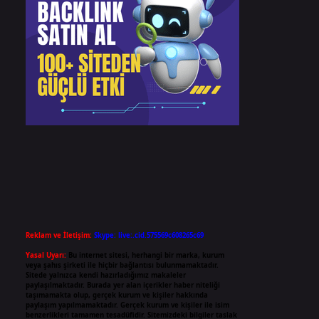
Reklam ve İletişim:
Skype: live:.cid.575569c608265c69
Yasal Uyarı:
Bu internet sitesi, herhangi bir marka, kurum
veya şahıs şirketi ile hiçbir bağlantısı bulunmamaktadır.
Sitede yalnızca kendi hazırladığımız makaleler
paylaşılmaktadır. Burada yer alan içerikler haber niteliği
taşımamakta olup, gerçek kurum ve kişiler hakkında
paylaşım yapılmamaktadır. Gerçek kurum ve kişiler ile isim
benzerlikleri tamamen tesadüfidir. Sitemizdeki bilgiler taslak