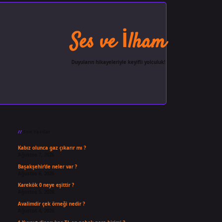
Ses ve İlham
Duyuların hikayeleriyle keyifli yolculuk!
Sidebar
ilbet giriş
famecasino
ilbet gi
Son Yazılar
Kabız olunca gaz çıkarır mı ?
Ağustos 7, 2026
Başakşehir’de neler var ?
Ağustos 6, 2026
Karekök 0 neye eşittir ?
Ağustos 5, 2026
Avalimdir çek örneği nedir ?
Ağustos 4, 2026