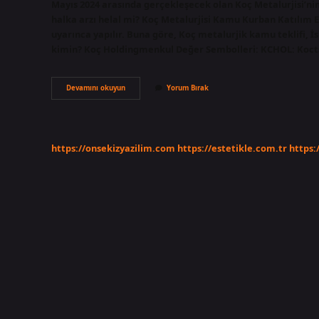
Mayıs 2024 arasında gerçekleşecek olan Koç Metalurjisi’nin
halka arzı helal mi? Koç Metalurjisi Kamu Kurban Katılım 
uyarınca yapılır. Buna göre, Koç metalurjik kamu teklifi, İs
kimin? Koç Holdingmenkul Değer Sembolleri: KCHOL: Kocts
Koç
Devamını okuyun
Yorum Bırak
Hisse
Helal
Mi
https://onsekizyazilim.com
https://estetikle.com.tr
https: