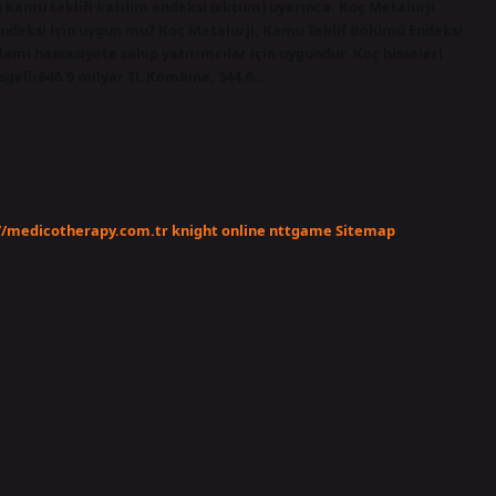
 kamu teklifi katılım endeksi (xktum) uyarınca. Koç Metalurji
Endeksi için uygun mu? Koç Metalurji, Kamu Teklif Bölümü Endeksi
lami hassasiyete sahip yatırımcılar için uygundur. Koç hisseleri
gelir646.9 milyar TL Kombine, 344.6…
//medicotherapy.com.tr
knight online
nttgame
Sitemap