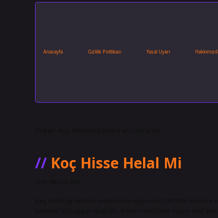
Anasayfa
Gizlilik Politikası
Yasal Uyarı
Hakkımızd
Etiket:
Koç Metalurji halka arzı helal mi
Koç Hisse Helal Mi
Tarih: Mart 29, 2025
Koç Holding katılım endeksine uygun mu? KCHOL katılım en
Endeksi için uygun değildir. Kocmt katılıma uygun mu? Koç 