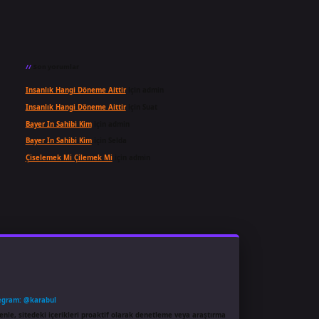
Son yorumlar
Insanlık Hangi Döneme Aittir
için
admin
Insanlık Hangi Döneme Aittir
için
Suat
Bayer In Sahibi Kim
için
admin
Bayer In Sahibi Kim
için
Selda
Çiselemek Mi Çilemek Mi
için
admin
egram: @karabul
enle, sitedeki içerikleri proaktif olarak denetleme veya araştırma