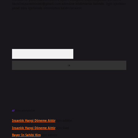
backlinkpanelicomtr@gmail.com
adresine bildirmeniz halinde, ilgili içerikler
yasal süre içerisinde sitemizden kaldırılacaktır.
Arama
Son yorumlar
Insanlık Hangi Döneme Aittir
için
admin
Insanlık Hangi Döneme Aittir
için
Suat
Bayer In Sahibi Kim
için
admin