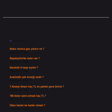
Sidebar
Son Yazılar
Kabız olunca gaz çıkarır mı ?
Ağustos 7, 2026
Başakşehir’de neler var ?
Ağustos 6, 2026
Karekök 0 neye eşittir ?
Ağustos 5, 2026
Avalimdir çek örneği nedir ?
Ağustos 4, 2026
1 Kuveyt dinarı kaç TL en pahalı para birimi ?
Ağustos 3, 2026
100 dolar satın almak kaç TL ?
Ağustos 3, 2026
İhlas hatmi ne kadar olmalı ?
Temmuz 31, 2026