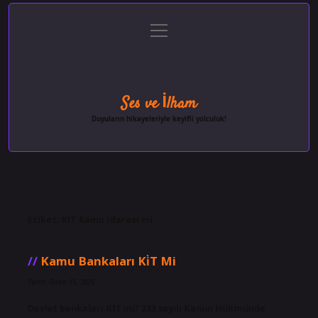
menüyü
Anasayfa
Gizlilik Politikası
Yasal Uyarı
aç
Hakkımızda
Ses ve İlham
Duyuların hikayeleriyle keyifli yolculuk!
Etiket:
KİT kamu idaresi mi
Kamu Bankaları Ki̇T Mi
Tarih: Ocak 15, 2025
Devlet bankaları KİT mi? 233 sayılı Kanun Hükmünde