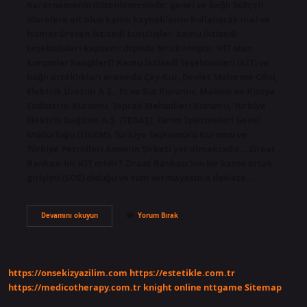
Kararnamenin düzenlemesinde; genel ve bağlı bütçeli
idarelere ait olup kamu kaynaklarını kullanarak mal ve
hizmet üreten iktisadi kuruluşlar, kamu iktisadi
teşebbüsleri kapsamı dışında bırakılmıştır. KİT olan
kurumlar hangileri? Kamu İktisadi Teşebbüsleri (KİT) ve
bağlı ortaklıkları arasında Çay-Kur, Devlet Malzeme Ofisi,
Elektrik Üretim A.Ş., Et ve Süt Kurumu, Makine ve Kimya
Endüstrisi Kurumu, Toprak Mahsulleri Kurumu, Türkiye
Elektrik Dağıtım A.Ş. (TEDAŞ), Tarım İşletmeleri Genel
Müdürlüğü (TİGEM), Türkiye Taşkömürü Kurumu ve
Türkiye Petrolleri Anonim Şirketi yer almaktadır… Ziraat
Bankası bir KİT midir? Ziraat Bankası’nın bir kamu ortak
girişimi (SOE) olduğu ve tüm sermayesinin devlete…
Kamu
Devamını okuyun
Yorum Bırak
Bankaları
Ki̇T
Mi
https://onsekizyazilim.com
https://estetikle.com.tr
https://medicotherapy.com.tr
knight online
nttgame
Sitemap