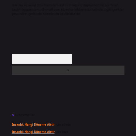
Hukuka ve yasal düzenlemelere aykırı olduğunu düşündüğünüz içerikleri,
backlinkpanelicomtr@gmail.com
adresine bildirmeniz halinde, ilgili içerikler
yasal süre içerisinde sitemizden kaldırılacaktır.
Arama
Son yorumlar
Insanlık Hangi Döneme Aittir
için
admin
Insanlık Hangi Döneme Aittir
için
Suat