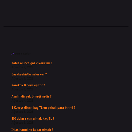
Sidebar
Son Yazılar
Kabız olunca gaz çıkarır mı ?
Ağustos 7, 2026
Başakşehir’de neler var ?
Ağustos 6, 2026
Karekök 0 neye eşittir ?
Ağustos 5, 2026
Avalimdir çek örneği nedir ?
Ağustos 4, 2026
1 Kuveyt dinarı kaç TL en pahalı para birimi ?
Ağustos 3, 2026
100 dolar satın almak kaç TL ?
Ağustos 3, 2026
İhlas hatmi ne kadar olmalı ?