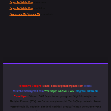
Bayer In Sahibi Kim
için
admin
Bayer In Sahibi Kim
için
Selda
Çiselemek Mi Çilemek Mi
için
admin
ş
famecasino
ilbet giriş
www.betexper.xyz/
Reklam ve İletişim:
E-mail:
backlinkpaneli@gmail.com
Teams:
forumhizmeti@gmail.com
Whatsapp: 0262 606 0 726
Telegram: @karabul
Yasal Uyarı:
Sitemiz, 5651 Sayılı Kanun gereğince Bilgi Teknolojileri ve
İletişim Kurumu (BTK) tarafından onaylanmış bir Yer Sağlayıcı olarak hizmet
vermektedir. Bu nedenle, sitedeki içerikleri proaktif olarak denetleme veya