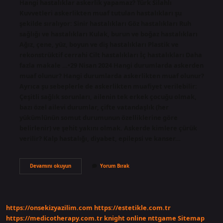
Hangi hastalıklar askerlik yapamaz? Türk Silahlı
Kuvvetleri askerlikten muaf tutulan hastalıkları şu
şekilde sıralıyor: Sinir hastalıkları Göz hastalıkları Ruh
sağlığı ve hastalıkları Kulak, burun ve boğaz hastalıkları
Ağız, çene, yüz, boyun ve diş hastalıkları Plastik ve
rekonstrüktif cerrahi Cilt hastalıkları İç hastalıkları Daha
fazla makale …•29 Nisan 2024 Hangi durumlarda askerden
muaf olunur? Hangi durumlarda askerlikten muaf olunur?
Ayrıca şu sebeplerle de askerlikten muafiyet verilebilir:
Çeşitli sağlık sorunları, ailenin tek erkek çocuğu olmak,
bazı özel ailevi durumlar, çifte vatandaşlık (her
yükümlünün somut durumunun özelliklerine göre
belirlenir) ve şehit yakını olmak. Askerde kimlere çürük
verilir? Kalp hastalığı, diyabet, epilepsi ve kanser…
Hangi
Devamını okuyun
Yorum Bırak
Hastalıklar
Askerlik
Yapmaya
Engeldir
https://onsekizyazilim.com
https://estetikle.com.tr
https://medicotherapy.com.tr
knight online
nttgame
Sitemap