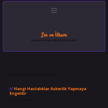
menüyü
Anasayfa
Gizlilik Politikası
Yasal Uyarı
aç
Hakkımızda
Ses ve İlham
Duyuların hikayeleriyle keyifli yolculuk!
Etiket:
Kim askerlik yapamaz
Hangi Hastalıklar Askerlik Yapmaya
Engeldir
Tarih: Ocak 25, 2025