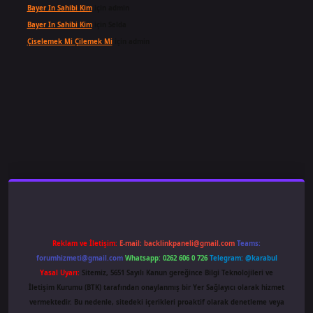
Bayer In Sahibi Kim
için
admin
Bayer In Sahibi Kim
için
Selda
Çiselemek Mi Çilemek Mi
için
admin
ş
famecasino
ilbet giriş
www.betexper.xyz/
Reklam ve İletişim:
E-mail:
backlinkpaneli@gmail.com
Teams:
forumhizmeti@gmail.com
Whatsapp: 0262 606 0 726
Telegram: @karabul
Yasal Uyarı:
Sitemiz, 5651 Sayılı Kanun gereğince Bilgi Teknolojileri ve
İletişim Kurumu (BTK) tarafından onaylanmış bir Yer Sağlayıcı olarak hizmet
vermektedir. Bu nedenle, sitedeki içerikleri proaktif olarak denetleme veya