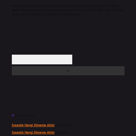
Hukuka ve yasal düzenlemelere aykırı olduğunu düşündüğünüz içerikleri,
backlinkpanelicomtr@gmail.com
adresine bildirmeniz halinde, ilgili içerikler
yasal süre içerisinde sitemizden kaldırılacaktır.
Arama
Son yorumlar
Insanlık Hangi Döneme Aittir
için
admin
Insanlık Hangi Döneme Aittir
için
Suat