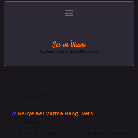
menüyü
Anasayfa
Gizlilik Politikası
Yasal Uyarı
aç
Hakkımızda
Ses ve İlham
Duyuların hikayeleriyle keyifli yolculuk!
Etiket:
Ket vurma bilişsel mi
Geriye Ket Vurma Hangi Ders
Tarih: Mart 31, 2025
Geriye ket vurma nedir kpss? Tekrar engelleme (bloklama