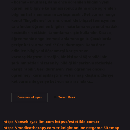
– bozma – unutma), daha önce öğrenilen bilginin yeni
öğrenilen bilgiyle karışması sonucu daha önce öğrenilen
bilginin hatırlanmasının zorlaşmasıdır. Ket vurma hangi
konu? “Engelleme” terimi, öncelikle bilişsel teorisyenler
tarafından öğrenilen bilgileri hatırlama veya unutmadaki
kesintilerin etkisini tanımlamak için kullanılır. Kısaca,
öğrenmenin engellenmesi anlamına gelir. Çocuklarda
geriye ket vurma nedir? Geri durmayın; Daha önce
edinilen bilgi yeni öğrenmeyi karıştırır ve
karmaşıklaştırır. Örneğin, bir kişi yeni öğrendiği bir
şarkının sözlerini zaten iyi bildiği bir şarkının sözleriyle
karıştırabilir. Geri durmayın; Yeni öğrenme önceki
öğrenmeyi karmaşıklaştırır ve karmaşıklaştırır. İleriye
ket vurma ile geriye ket vurma arasındaki…
Geriye
Devamını okuyun
Yorum Bırak
Ket
Vurma
Hangi
Ders
https://onsekizyazilim.com
https://estetikle.com.tr
https://medicotherapy.com.tr
knight online
nttgame
Sitemap