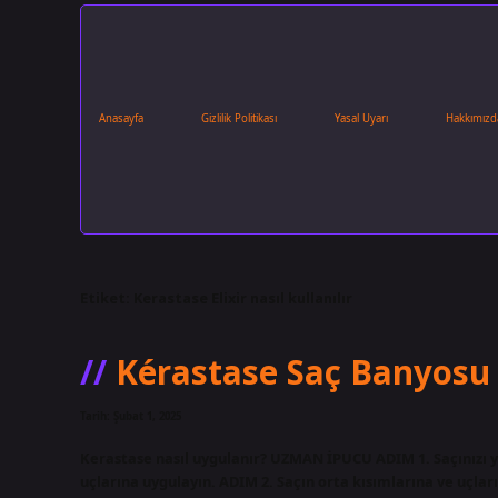
Anasayfa
Gizlilik Politikası
Yasal Uyarı
Hakkımızd
Etiket:
Kerastase Elixir nasıl kullanılır
Kérastase Saç Banyosu N
Tarih: Şubat 1, 2025
Kerastase nasıl uygulanır? UZMAN İPUCU ADIM 1. Saçınızı y
uçlarına uygulayın. ADIM 2. Saçın orta kısımlarına ve uçlar