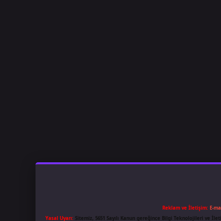
Reklam ve İletişim:
E-ma
Yasal Uyarı:
Sitemiz, 5651 Sayılı Kanun gereğince Bilgi Teknolojileri ve İl