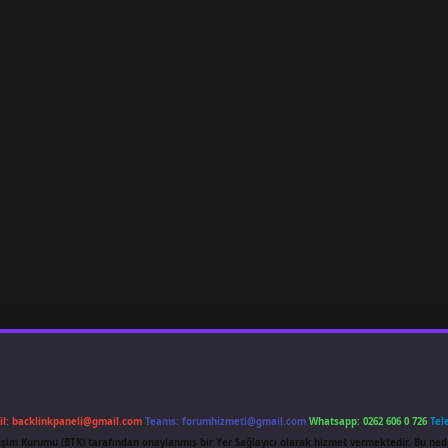
il:
backlinkpaneli@gmail.com
Teams:
forumhizmeti@gmail.com
Whatsapp: 0262 606 0 726
Tel
etişim Kurumu (BTK) tarafından onaylanmış bir Yer Sağlayıcı olarak hizmet vermektedir. Bu ned