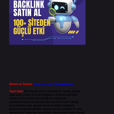
Reklam ve İletişim:
Skype: live:.cid.575569c608265c69
Yasal Uyarı:
Bu internet sitesi, herhangi bir marka, kurum
veya şahıs şirketi ile hiçbir bağlantısı bulunmamaktadır.
Sitede yalnızca kendi hazırladığımız makaleler
paylaşılmaktadır. Burada yer alan içerikler haber niteliği
taşımamakta olup, gerçek kurum ve kişiler hakkında
paylaşım yapılmamaktadır. Gerçek kurum ve kişiler ile isim
benzerlikleri tamamen tesadüfidir. Sitemizdeki bilgiler taslak