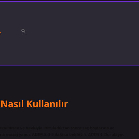
a
asıl Kullanılır
ıkadıktan ve havluyla kuruladıktan sonra saç boylarına ve
ına masaj yapın. ADIM 3. 3-5 dakika bekletin. ADIM 4. Durulayın.