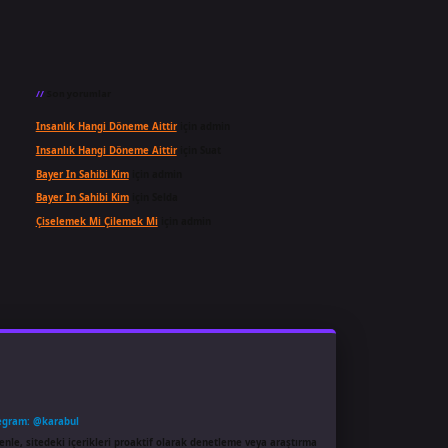
Son yorumlar
Insanlık Hangi Döneme Aittir
için
admin
Insanlık Hangi Döneme Aittir
için
Suat
Bayer In Sahibi Kim
için
admin
Bayer In Sahibi Kim
için
Selda
Çiselemek Mi Çilemek Mi
için
admin
egram: @karabul
enle, sitedeki içerikleri proaktif olarak denetleme veya araştırma