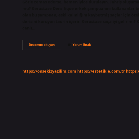
Gözle temas ederse, hemen iyice durulayın. Tahriş oluşursa
mu? Kerastase Densifique erkek şampuanını kullananlar 
olan bu şampuan, eski kalınlığını kaybetmiş saçlar için öze
derisini koruyan taurin içerir. Kerastase saça iyi gelir mi?
canlı…
Kérastase
Devamını okuyun
Yorum Bırak
Saç
Banyosu
Nasıl
Kullanılır
https://onsekizyazilim.com
https://estetikle.com.tr
https: