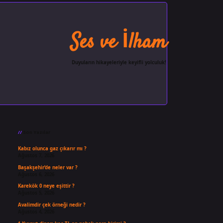
Ses ve İlham
Duyuların hikayeleriyle keyifli yolculuk!
Sidebar
ilbet giriş
famecasino
ilbet gi
Son Yazılar
Kabız olunca gaz çıkarır mı ?
Ağustos 7, 2026
Başakşehir’de neler var ?
Ağustos 6, 2026
Karekök 0 neye eşittir ?
Ağustos 5, 2026
Avalimdir çek örneği nedir ?
Ağustos 4, 2026