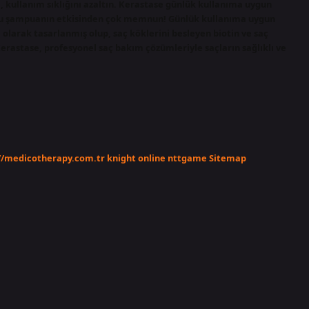
, kullanım sıklığını azaltın. Kerastase günlük kullanıma uygun
bu şampuanın etkisinden çok memnun! Günlük kullanıma uygun
l olarak tasarlanmış olup, saç köklerini besleyen biotin ve saç
 Kerastase, profesyonel saç bakım çözümleriyle saçların sağlıklı ve
//medicotherapy.com.tr
knight online
nttgame
Sitemap