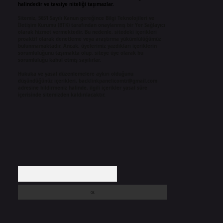
halindedir ve tavsiye niteliği taşımazlar.
Sitemiz, 5651 Sayılı Kanun gereğince Bilgi Teknolojileri ve
İletişim Kurumu (BTK) tarafından onaylanmış bir Yer Sağlayıcı
olarak hizmet vermektedir. Bu nedenle, sitedeki içerikleri
proaktif olarak denetleme veya araştırma yükümlülüğümüz
bulunmamaktadır. Ancak, üyelerimiz yazdıkları içeriklerin
sorumluluğunu taşımakta olup, siteye üye olarak bu
sorumluluğu kabul etmiş sayılırlar.
Hukuka ve yasal düzenlemelere aykırı olduğunu
düşündüğünüz içerikleri,
backlinkpanelicomtr@gmail.com
adresine bildirmeniz halinde, ilgili içerikler yasal süre
içerisinde sitemizden kaldırılacaktır.
Arama