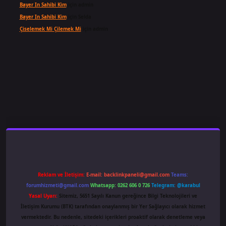
Bayer In Sahibi Kim
için
admin
Bayer In Sahibi Kim
için
Selda
Çiselemek Mi Çilemek Mi
için
admin
iş
famecasino
ilbet giriş
www.betexper.xyz/
Reklam ve İletişim:
E-mail:
backlinkpaneli@gmail.com
Teams:
forumhizmeti@gmail.com
Whatsapp: 0262 606 0 726
Telegram: @karabul
Yasal Uyarı:
Sitemiz, 5651 Sayılı Kanun gereğince Bilgi Teknolojileri ve
İletişim Kurumu (BTK) tarafından onaylanmış bir Yer Sağlayıcı olarak hizmet
vermektedir. Bu nedenle, sitedeki içerikleri proaktif olarak denetleme veya