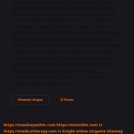
Kazalara en çok ne sebep olur? Buna göre, aşırı hızın
dünya çapında trafik kazalarının başlıca nedeni olduğu
kanıtlanmıştır. Araçla bir yere ulaşmaya çalışırken hız
işaretlerini görmezden gelmek ve hız sınırını aşmak
trafik kazalarına yol açmaktadır. Kazaya en fazla neden
olan faktörler nelerdir? Bu teoriye göre kazalara yol açan
beş temel etken vardır: Kalıtımsal-sosyal çevre, insan
hatası, güvenli olmayan hareketler/mekanik veya fiziksel
tehlikeler, kaza ve yaralanma. Kazaların oluş nedenleri
en fazla hangi sebeplerdir? Hız yapmak, alkolün etkisi
altında araç kullanmak, sürücünün dikkat dağınıklığı,
kırmızı ışıkta geçmek ve güvenlik ekipmanı
kullanmamak kazalara yol açar. Aşırı hız yapmak, yol
kazalarının daha ölümcül hale…
Aşağıdakilerden
Devamını okuyun
12 Yorum
Hangisi
Kazalara
En
Çok
Neden
https://onsekizyazilim.com
https://estetikle.com.tr
Olur
https://medicotherapy.com.tr
knight online
nttgame
Sitemap