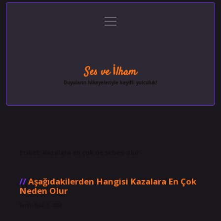
menüyü
Anasayfa
Gizlilik Politikası
Yasal Uyarı
aç
Hakkımızda
Ses ve İlham
Duyuların hikayeleriyle keyifli yolculuk!
Etiket:
Kazalara en çok ne sebep olur
Aşağıdakilerden Hangisi Kazalara En Çok
Neden Olur
Tarih: Eylül 7, 2024