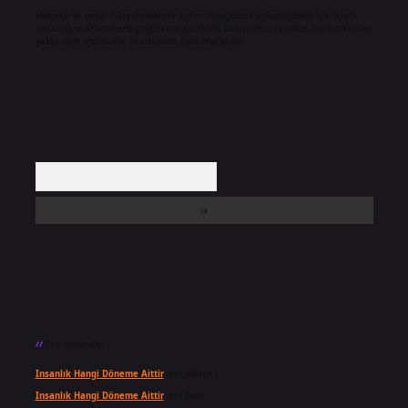
Hukuka ve yasal düzenlemelere aykırı olduğunu düşündüğünüz içerikleri,
backlinkpanelicomtr@gmail.com
adresine bildirmeniz halinde, ilgili içerikler
yasal süre içerisinde sitemizden kaldırılacaktır.
Arama
Son yorumlar
Insanlık Hangi Döneme Aittir
için
admin
Insanlık Hangi Döneme Aittir
için
Suat