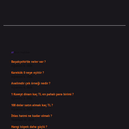
Sidebar
Son Yazılar
Başakşehir’de neler var ?
Ağustos 6, 2026
Karekök 0 neye eşittir ?
Ağustos 5, 2026
Avalimdir çek örneği nedir ?
Ağustos 4, 2026
1 Kuveyt dinarı kaç TL en pahalı para birimi ?
Ağustos 3, 2026
100 dolar satın almak kaç TL ?
Ağustos 3, 2026
İhlas hatmi ne kadar olmalı ?
Temmuz 31, 2026
Hangi köpek daha güçlü ?