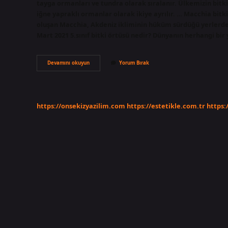
tayga ormanları ve tundra olarak sıralanır. Ülkemizin bit
iğne yapraklı ormanlar olarak ikiye ayrılır. … Macchia bitki
oluşan Macchia, Akdeniz ikliminin hüküm sürdüğü yerlerde b
Mart 2021 5.sınıf bitki örtüsü nedir? Dünyanın herhangi bir 
Türkiyenin
Devamını okuyun
Yorum Bırak
Kaç
Tane
Bitki
Örtüsü
Vardır
https://onsekizyazilim.com
https://estetikle.com.tr
https: