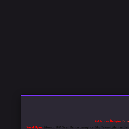
Reklam ve İletişim:
E-ma
Yasal Uyarı:
Sitemiz, 5651 Sayılı Kanun gereğince Bilgi Teknolojileri ve İl