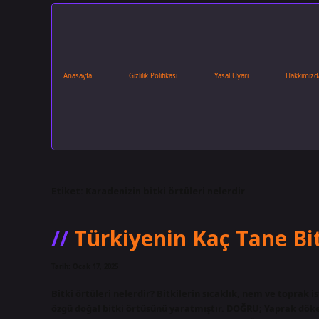
Anasayfa
Gizlilik Politikası
Yasal Uyarı
Hakkımızd
Etiket:
Karadenizin bitki örtüleri nelerdir
Türkiyenin Kaç Tane Bi
Tarih: Ocak 17, 2025
Bitki örtüleri nelerdir? Bitkilerin sıcaklık, nem ve toprak i
özgü doğal bitki örtüsünü yaratmıştır. DOĞRU; Yaprak döken