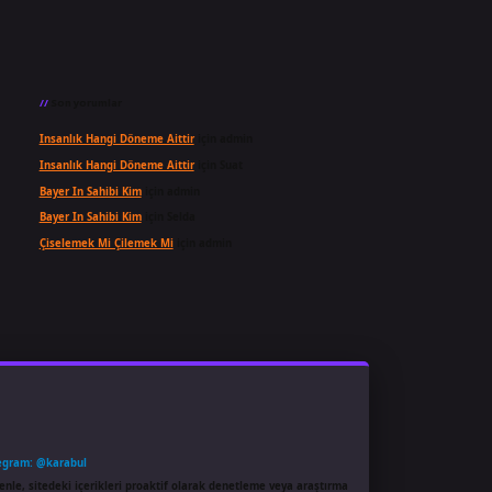
Son yorumlar
Insanlık Hangi Döneme Aittir
için
admin
Insanlık Hangi Döneme Aittir
için
Suat
Bayer In Sahibi Kim
için
admin
Bayer In Sahibi Kim
için
Selda
Çiselemek Mi Çilemek Mi
için
admin
egram: @karabul
enle, sitedeki içerikleri proaktif olarak denetleme veya araştırma