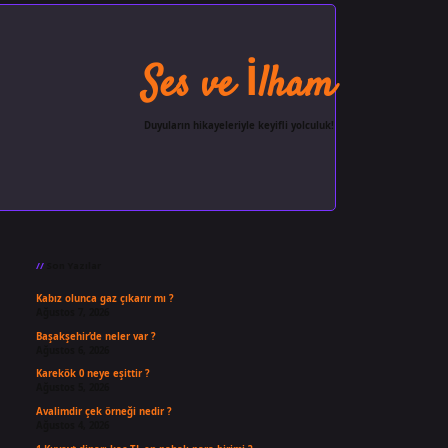
Ses ve İlham
Duyuların hikayeleriyle keyifli yolculuk!
Sidebar
ilbet giriş
famecasino
ilbet gir
Son Yazılar
Kabız olunca gaz çıkarır mı ?
Ağustos 7, 2026
Başakşehir’de neler var ?
Ağustos 6, 2026
Karekök 0 neye eşittir ?
Ağustos 5, 2026
Avalimdir çek örneği nedir ?
Ağustos 4, 2026