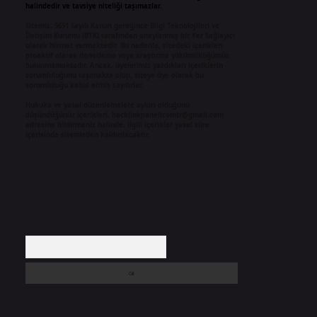
halindedir ve tavsiye niteliği taşımazlar.
Sitemiz, 5651 Sayılı Kanun gereğince Bilgi Teknolojileri ve
İletişim Kurumu (BTK) tarafından onaylanmış bir Yer Sağlayıcı
olarak hizmet vermektedir. Bu nedenle, sitedeki içerikleri
proaktif olarak denetleme veya araştırma yükümlülüğümüz
bulunmamaktadır. Ancak, üyelerimiz yazdıkları içeriklerin
sorumluluğunu taşımakta olup, siteye üye olarak bu
sorumluluğu kabul etmiş sayılırlar.
Hukuka ve yasal düzenlemelere aykırı olduğunu
düşündüğünüz içerikleri,
backlinkpanelicomtr@gmail.com
adresine bildirmeniz halinde, ilgili içerikler yasal süre
içerisinde sitemizden kaldırılacaktır.
Arama