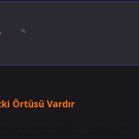
a
tki Örtüsü Vardır
stekleri farklı olduğundan kutup iklimi hariç her iklim tipi kendine
 ormanlar savanlar, çöller, bozkırlar, maki, orman otlakları,