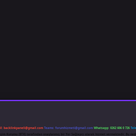
il:
backlinkpaneli@gmail.com
Teams:
forumhizmeti@gmail.com
Whatsapp: 0262 606 0 726
Tel
etişim Kurumu (BTK) tarafından onaylanmış bir Yer Sağlayıcı olarak hizmet vermektedir. Bu ned