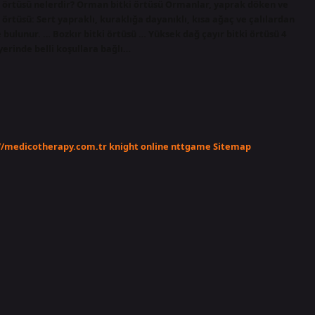
ki örtüsü nelerdir? Orman bitki örtüsü Ormanlar, yaprak döken ve
 örtüsü: Sert yapraklı, kuraklığa dayanıklı, kısa ağaç ve çalılardan
ulunur. … Bozkır bitki örtüsü … Yüksek dağ çayır bitki örtüsü 4
yerinde belli koşullara bağlı…
//medicotherapy.com.tr
knight online
nttgame
Sitemap