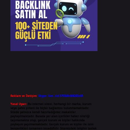
Reklam ve İletişim:
Skype: live:.cid.575569c608265c69
Yasal Uyarı:
Bu internet sitesi, herhangi bir marka, kurum
veya şahıs şirketi ile hiçbir bağlantısı bulunmamaktadır.
Sitede yalnızca kendi hazırladığımız makaleler
paylaşılmaktadır. Burada yer alan içerikler haber niteliği
taşımamakta olup, gerçek kurum ve kişiler hakkında
paylaşım yapılmamaktadır. Gerçek kurum ve kişiler ile isim
benzerlikleri tamamen tesadüfidir. Sitemizdeki bilgiler taslak