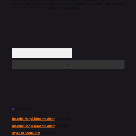
backlinkpanelicomtr@gmail.com
adresine bildirmeniz halinde, ilgili içerikler
yasal süre içerisinde sitemizden kaldırılacaktır.
Arama
Son yorumlar
Insanlık Hangi Döneme Aittir
için
admin
Insanlık Hangi Döneme Aittir
için
Suat
Bayer In Sahibi Kim
için
admin