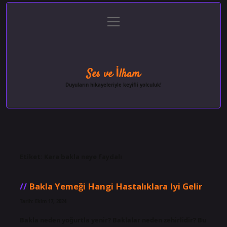
menüyü
Anasayfa
Gizlilik Politikası
Yasal Uyarı
aç
Hakkımızda
Ses ve İlham
Duyuların hikayeleriyle keyifli yolculuk!
Etiket:
Kara bakla neye faydalı
Bakla Yemeği Hangi Hastalıklara Iyi Gelir
Tarih: Ekim 17, 2024
Bakla neden yoğurtla yenir? Baklalar neden zehirlidir? Bu