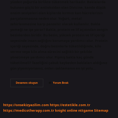
yüzden yoğurtla birlikte tüketmek harikadır. Baklalarda
bulunan güçlü bir antioksidan olan Divicine, kanda düşük
enzim seviyeleri olan kişilerde kırmızı kan hücrelerinin
parçalanmasına neden olur. Yoğurt, metal
zehirlenmesine karşı panzehir olarak kullanılır. Bakla
yemeği ne işe yarar? Bakla, protein ve lif açısından zengin
besinlerden biridir. Bu besin, yüksek protein ve lif içeriği
sayesinde insan sağlığını korumaya yardımcı olur. Protein
içeriği sayesinde, doğru besinlerle tüketildiğinde, kilo
verme veya kilo alma sürecini sağlıklı bir şekilde
yönetmeye yardımcı olur. Pişmiş bakla kaç günde
tüketilmeli? Tazeliğini çabuk kaybeden baklaları aldığınız
gün yiyemiyorsanız, onları saklamanın en iyi yolu…
Bakla
Devamını okuyun
Yorum Bırak
Yemeği
Hangi
Hastalıklara
Iyi
Gelir
https://onsekizyazilim.com
https://estetikle.com.tr
https://medicotherapy.com.tr
knight online
nttgame
Sitemap