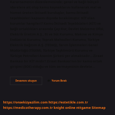
Kararnamenin düzenlemesinde; genel ve bağlı bütçeli
idarelere ait olup kamu kaynaklarını kullanarak mal ve
hizmet üreten iktisadi kuruluşlar, kamu iktisadi
teşebbüsleri kapsamı dışında bırakılmıştır. KİT olan
kurumlar hangileri? Kamu İktisadi Teşebbüsleri (KİT) ve
bağlı ortaklıkları arasında Çay-Kur, Devlet Malzeme Ofisi,
Elektrik Üretim A.Ş., Et ve Süt Kurumu, Makine ve Kimya
Endüstrisi Kurumu, Toprak Mahsulleri Kurumu, Türkiye
Elektrik Dağıtım A.Ş. (TEDAŞ), Tarım İşletmeleri Genel
Müdürlüğü (TİGEM), Türkiye Taşkömürü Kurumu ve
Türkiye Petrolleri Anonim Şirketi yer almaktadır… Ziraat
Bankası bir KİT midir? Ziraat Bankası’nın bir kamu ortak
girişimi (SOE) olduğu ve tüm sermayesinin devlete…
Kamu
Devamını okuyun
Yorum Bırak
Bankaları
Ki̇T
Mi
https://onsekizyazilim.com
https://estetikle.com.tr
https://medicotherapy.com.tr
knight online
nttgame
Sitemap