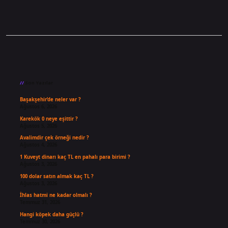
Sidebar
Son Yazılar
Başakşehir’de neler var ?
Ağustos 6, 2026
Karekök 0 neye eşittir ?
Ağustos 5, 2026
Avalimdir çek örneği nedir ?
Ağustos 4, 2026
1 Kuveyt dinarı kaç TL en pahalı para birimi ?
Ağustos 3, 2026
100 dolar satın almak kaç TL ?
Ağustos 3, 2026
İhlas hatmi ne kadar olmalı ?
Temmuz 31, 2026
Hangi köpek daha güçlü ?
Temmuz 30, 2026