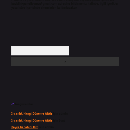
backlinkpanelicomtr@gmail.com
adresine bildirmeniz halinde, ilgili içerikler
yasal süre içerisinde sitemizden kaldırılacaktır.
Arama
Son yorumlar
Insanlık Hangi Döneme Aittir
için
admin
Insanlık Hangi Döneme Aittir
için
Suat
Bayer In Sahibi Kim
için
admin