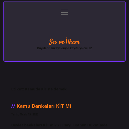
menüyü
Anasayfa
Gizlilik Politikası
Yasal Uyarı
aç
Hakkımızda
Ses ve İlham
Duyuların hikayeleriyle keyifli yolculuk!
Etiket:
Kamuda KİT ne demek
Kamu Bankaları Ki̇T Mi
Tarih: Ocak 15, 2025
Devlet bankaları KİT mi? 233 sayılı Kanun Hükmünde