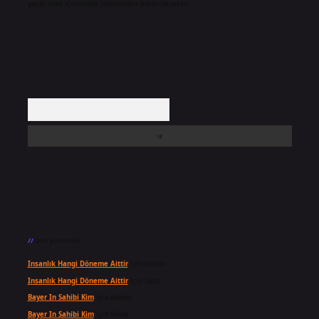
yasal süre içerisinde sitemizden kaldırılacaktır.
Arama
Son yorumlar
Insanlık Hangi Döneme Aittir
için
admin
Insanlık Hangi Döneme Aittir
için
Suat
Bayer In Sahibi Kim
için
admin
Bayer In Sahibi Kim
için
Selda