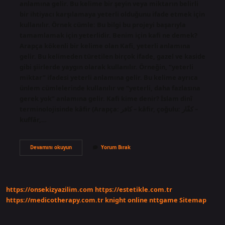
anlamına gelir. Bu kelime bir şeyin veya miktarın belirli
bir ihtiyacı karşılamaya yeterli olduğunu ifade etmek için
kullanılır. Örnek cümle: Bu bilgi bu projeyi başarıyla
tamamlamak için yeterlidir. Benim için kafi ne demek?
Arapça kökenli bir kelime olan Kafi, yeterli anlamına
gelir. Bu kelimeden türetilen birçok ifade, gazel ve kaside
gibi şiirlerde yaygın olarak kullanılır. Örneğin, “yeterli
miktar” ifadesi yeterli anlamına gelir. Bu kelime ayrıca
ünlem cümlelerinde kullanılır ve “yeterli, daha fazlasına
gerek yok” anlamına gelir. Kafi kime denir? İslam dinî
terminolojisinde kâfir (Arapça: كافر – kâfir, çoğulu: كفّار –
kuffār,…
Kafi
Devamını okuyun
Yorum Bırak
Insan
Ne
Demek
https://onsekizyazilim.com
https://estetikle.com.tr
https://medicotherapy.com.tr
knight online
nttgame
Sitemap