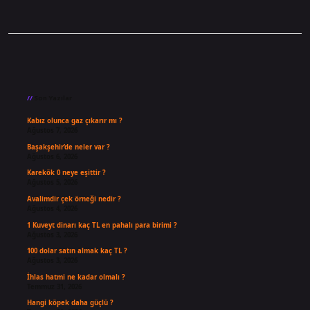
Sidebar
Son Yazılar
Kabız olunca gaz çıkarır mı ?
Ağustos 7, 2026
Başakşehir’de neler var ?
Ağustos 6, 2026
Karekök 0 neye eşittir ?
Ağustos 5, 2026
Avalimdir çek örneği nedir ?
Ağustos 4, 2026
1 Kuveyt dinarı kaç TL en pahalı para birimi ?
Ağustos 3, 2026
100 dolar satın almak kaç TL ?
Ağustos 3, 2026
İhlas hatmi ne kadar olmalı ?
Temmuz 31, 2026
Hangi köpek daha güçlü ?