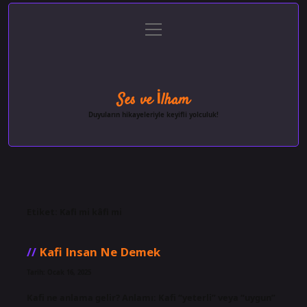
menüyü
Anasayfa
Gizlilik Politikası
Yasal Uyarı
aç
Hakkımızda
Ses ve İlham
Duyuların hikayeleriyle keyifli yolculuk!
Etiket:
Kafi mi kâfi mi
Kafi Insan Ne Demek
Tarih: Ocak 16, 2025
Kafi ne anlama gelir? Anlamı: Kafi “yeterli” veya “uygun”