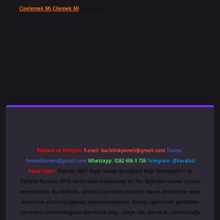
Çiselemek Mi Çilemek Mi
için
admin
Reklam ve İletişim:
E-mail:
backlinkpaneli@gmail.com
Teams:
forumhizmeti@gmail.com
Whatsapp: 0262 606 0 726
Telegram: @karabul
Yasal Uyarı:
Sitemiz, 5651 Sayılı Kanun gereğince Bilgi Teknolojileri ve
İletişim Kurumu (BTK) tarafından onaylanmış bir Yer Sağlayıcı olarak hizmet
vermektedir. Bu nedenle, sitedeki içerikleri proaktif olarak denetleme veya
araştırma yükümlülüğümüz bulunmamaktadır. Ancak, üyelerimiz yazdıkları
içeriklerin sorumluluğunu taşımakta olup, siteye üye olarak bu sorumluluğu