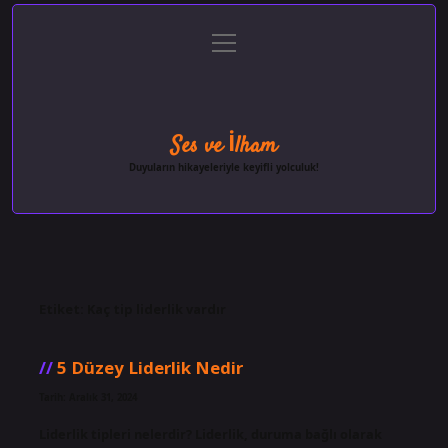
menüyü
Anasayfa
Gizlilik Politikası
Yasal Uyarı
aç
Hakkımızda
Ses ve İlham
Duyuların hikayeleriyle keyifli yolculuk!
Etiket:
Kaç tip liderlik vardır
5 Düzey Liderlik Nedir
Tarih: Aralık 31, 2024
Liderlik tipleri nelerdir? Liderlik, duruma bağlı olarak