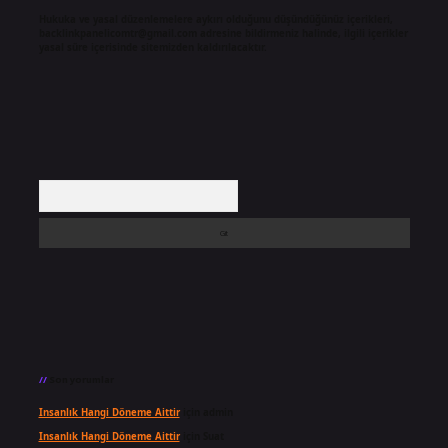
Hukuka ve yasal düzenlemelere aykırı olduğunu düşündüğünüz içerikleri,
backlinkpanelicomtr@gmail.com
adresine bildirmeniz halinde, ilgili içerikler
yasal süre içerisinde sitemizden kaldırılacaktır.
Arama
Son yorumlar
Insanlık Hangi Döneme Aittir
için
admin
Insanlık Hangi Döneme Aittir
için
Suat