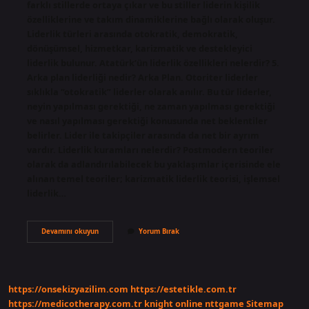
farklı stillerde ortaya çıkar ve bu stiller liderin kişilik
özelliklerine ve takım dinamiklerine bağlı olarak oluşur.
Liderlik türleri arasında otokratik, demokratik,
dönüşümsel, hizmetkar, karizmatik ve destekleyici
liderlik bulunur. Atatürk’ün liderlik özellikleri nelerdir? 5.
Arka plan liderliği nedir? Arka Plan. Otoriter liderler
sıklıkla “otokratik” liderler olarak anılır. Bu tür liderler,
neyin yapılması gerektiği, ne zaman yapılması gerektiği
ve nasıl yapılması gerektiği konusunda net beklentiler
belirler. Lider ile takipçiler arasında da net bir ayrım
vardır. Liderlik kuramları nelerdir? Postmodern teoriler
olarak da adlandırılabilecek bu yaklaşımlar içerisinde ele
alınan temel teoriler; karizmatik liderlik teorisi, işlemsel
liderlik…
5
Devamını okuyun
Yorum Bırak
Düzey
Liderlik
Nedir
https://onsekizyazilim.com
https://estetikle.com.tr
https://medicotherapy.com.tr
knight online
nttgame
Sitemap