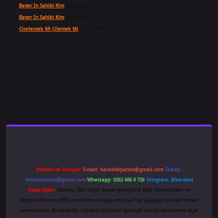
Bayer In Sahibi Kim
için
admin
Bayer In Sahibi Kim
için
Selda
Çiselemek Mi Çilemek Mi
için
admin
ş
famecasino
ilbet giriş
www.betexper.xyz/
Reklam ve İletişim:
E-mail:
backlinkpaneli@gmail.com
Teams:
forumhizmeti@gmail.com
Whatsapp: 0262 606 0 726
Telegram: @karabul
Yasal Uyarı:
Sitemiz, 5651 Sayılı Kanun gereğince Bilgi Teknolojileri ve
İletişim Kurumu (BTK) tarafından onaylanmış bir Yer Sağlayıcı olarak hizmet
vermektedir. Bu nedenle, sitedeki içerikleri proaktif olarak denetleme veya