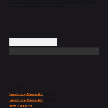
backlinkpanelicomtr@gmail.com
adresine bildirmeniz halinde, ilgili içerikler
yasal süre içerisinde sitemizden kaldırılacaktır.
Arama
Son yorumlar
Insanlık Hangi Döneme Aittir
için
admin
Insanlık Hangi Döneme Aittir
için
Suat
Bayer In Sahibi Kim
için
admin