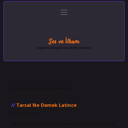
menüyü
Anasayfa
Gizlilik Politikası
Yasal Uyarı
aç
Hakkımızda
Ses ve İlham
Duyuların hikayeleriyle keyifli yolculuk!
Etiket:
Kaç tane tarsal kemik var
Tarsal Ne Demek Latince
Tarih: Ocak 15, 2025
Tarsal ne demek tıp? Tarsus, her ayakta tibia ve fibula alt