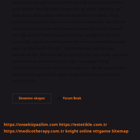
ucu ile alt bacağın metatarsal kemiği arasında bulunan
yedi eklem kemiğinden oluşan bir gruptur. Metatarsal
kemikten (küboideus, medial küneiform kemik, orta
küneiform kemik, laterale kemik ve naviküler kemik) ve
arka ayaktan (talus ve kalkaneus kemiği) oluşur. Tarsal
kemiği neresi? Metatarsal kemikler, ayağın ön ve orta
kısmında, ayak parmaklarının hemen arkasında bulunan
ince ve uzun kemiklerdir. Toplamda beş metatarsal
kemik vardır. Metatarsal kemiklerin bir ucu ayak parmak
kemiklerine (falankslar) ve diğer ucu ayak bileği
kemiklerine (tarsal kemikler) bağlanır. Tarsal alan nedir?
Tarsal tünel genellikle ayak bölgesindeki anatomik bir
yapı olarak…
Tarsal
Devamını okuyun
Yorum Bırak
Ne
Demek
Latince
https://onsekizyazilim.com
https://estetikle.com.tr
https://medicotherapy.com.tr
knight online
nttgame
Sitemap