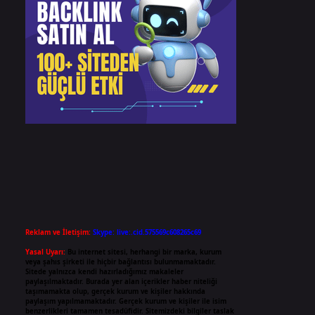
Reklam ve İletişim:
Skype: live:.cid.575569c608265c69
Yasal Uyarı:
Bu internet sitesi, herhangi bir marka, kurum
veya şahıs şirketi ile hiçbir bağlantısı bulunmamaktadır.
Sitede yalnızca kendi hazırladığımız makaleler
paylaşılmaktadır. Burada yer alan içerikler haber niteliği
taşımamakta olup, gerçek kurum ve kişiler hakkında
paylaşım yapılmamaktadır. Gerçek kurum ve kişiler ile isim
benzerlikleri tamamen tesadüfidir. Sitemizdeki bilgiler taslak