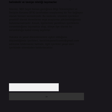
halindedir ve tavsiye niteliği taşımazlar.
Sitemiz, 5651 Sayılı Kanun gereğince Bilgi Teknolojileri ve
İletişim Kurumu (BTK) tarafından onaylanmış bir Yer Sağlayıcı
olarak hizmet vermektedir. Bu nedenle, sitedeki içerikleri
proaktif olarak denetleme veya araştırma yükümlülüğümüz
bulunmamaktadır. Ancak, üyelerimiz yazdıkları içeriklerin
sorumluluğunu taşımakta olup, siteye üye olarak bu
sorumluluğu kabul etmiş sayılırlar.
Hukuka ve yasal düzenlemelere aykırı olduğunu
düşündüğünüz içerikleri,
backlinkpanelicomtr@gmail.com
adresine bildirmeniz halinde, ilgili içerikler yasal süre
içerisinde sitemizden kaldırılacaktır.
Arama