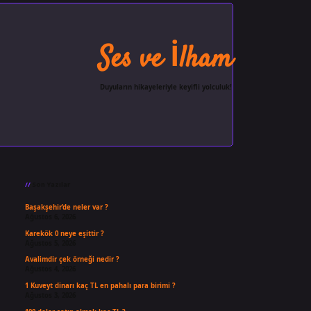
Ses ve İlham
Duyuların hikayeleriyle keyifli yolculuk!
Sidebar
ilbet giriş
famecasino
ilbet gi
Son Yazılar
Başakşehir’de neler var ?
Ağustos 6, 2026
Karekök 0 neye eşittir ?
Ağustos 5, 2026
Avalimdir çek örneği nedir ?
Ağustos 4, 2026
1 Kuveyt dinarı kaç TL en pahalı para birimi ?
Ağustos 3, 2026