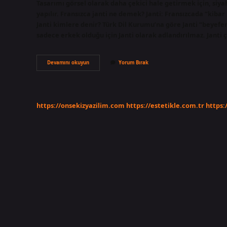
Tasarımı görsel olarak daha çekici hale getirmek için, siy
yapılır. Fransızca janti ne demek? Janti: Fransızcada “kib
Janti kimlere denir? Türk Dil Kurumu’na göre Janti “beyefend
sadece erkek olduğu için Janti olarak adlandırılmaz. Janti
Janti
Devamını okuyun
Yorum Bırak
Cocuklar
Ne
Demek
https://onsekizyazilim.com
https://estetikle.com.tr
https: