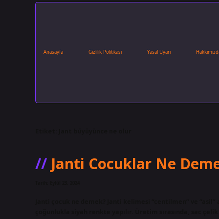
Anasayfa
Gizlilik Politikası
Yasal Uyarı
Hakkımızd
Etiket:
Jant büyüyünce ne olur
Janti Cocuklar Ne Dem
Tarih: Eylül 23, 2024
Janti çocuk ne demek? Janti kelimesi “centilmen” ve “asil” 
çoğunlukla siyah renkte yapılır. Üretim sırasında, sac çel