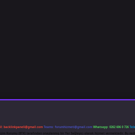
il:
backlinkpaneli@gmail.com
Teams:
forumhizmeti@gmail.com
Whatsapp: 0262 606 0 726
Tel
etişim Kurumu (BTK) tarafından onaylanmış bir Yer Sağlayıcı olarak hizmet vermektedir. Bu ned