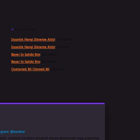
Son yorumlar
Insanlık Hangi Döneme Aittir
için
admin
Insanlık Hangi Döneme Aittir
için
Suat
Bayer In Sahibi Kim
için
admin
Bayer In Sahibi Kim
için
Selda
Çiselemek Mi Çilemek Mi
için
admin
egram: @karabul
enle, sitedeki içerikleri proaktif olarak denetleme veya araştırma