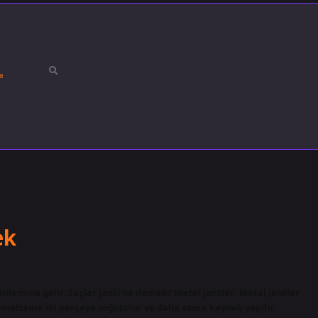
a
ek
anlamına gelir. Saçlar janti ne demek? Metal jantlar: Metal jantlar
ik malzeme iki parçaya soğutulur ve daha sonra kaynak yapılır.