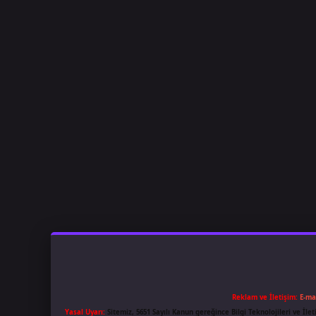
Reklam ve İletişim:
E-ma
Yasal Uyarı:
Sitemiz, 5651 Sayılı Kanun gereğince Bilgi Teknolojileri ve İl