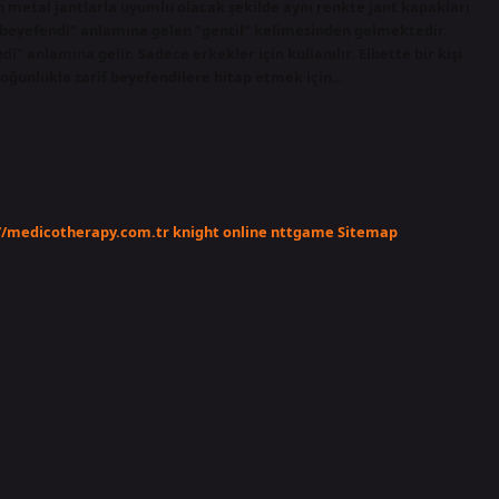
ah metal jantlarla uyumlu olacak şekilde aynı renkte jant kapakları
ar beyefendi” anlamına gelen “gentil” kelimesinden gelmektedir.
i” anlamına gelir. Sadece erkekler için kullanılır. Elbette bir kişi
 çoğunlukla zarif beyefendilere hitap etmek için…
//medicotherapy.com.tr
knight online
nttgame
Sitemap