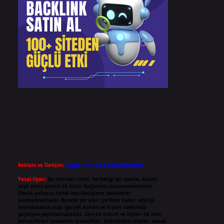
Reklam ve İletişim:
Skype: live:.cid.575569c608265c69
Yasal Uyarı:
Bu internet sitesi, herhangi bir marka, kurum
veya şahıs şirketi ile hiçbir bağlantısı bulunmamaktadır.
Sitede yalnızca kendi hazırladığımız makaleler
paylaşılmaktadır. Burada yer alan içerikler haber niteliği
taşımamakta olup, gerçek kurum ve kişiler hakkında
paylaşım yapılmamaktadır. Gerçek kurum ve kişiler ile isim
benzerlikleri tamamen tesadüfidir. Sitemizdeki bilgiler taslak