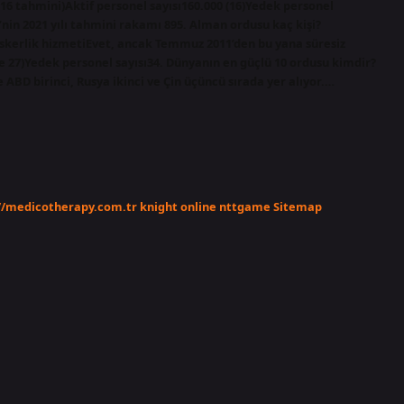
016 tahmini)Aktif personel sayısı160.000 (16)Yedek personel
i’nin 2021 yılı tahmini rakamı 895. Alman ordusu kaç kişi?
erlik hizmetiEvet, ancak Temmuz 2011’den bu yana süresiz
tbe 27)Yedek personel sayısı34. Dünyanın en güçlü 10 ordusu kimdir?
 ABD birinci, Rusya ikinci ve Çin üçüncü sırada yer alıyor.…
//medicotherapy.com.tr
knight online
nttgame
Sitemap