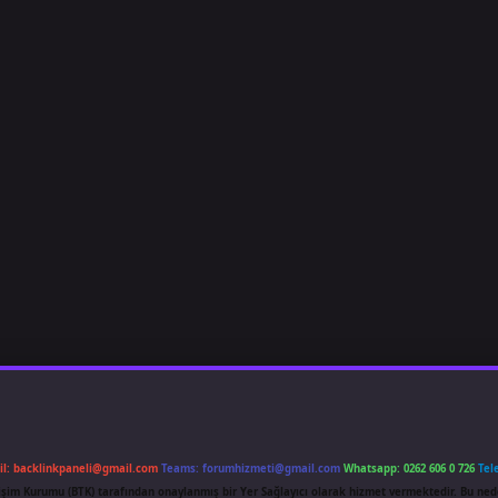
il:
backlinkpaneli@gmail.com
Teams:
forumhizmeti@gmail.com
Whatsapp: 0262 606 0 726
Tel
etişim Kurumu (BTK) tarafından onaylanmış bir Yer Sağlayıcı olarak hizmet vermektedir. Bu ned