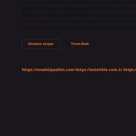
vatandaş sayısı60.000 erkek (2016 tahmini), 60.000 kadın (2
sayısı630. Türkiye ordusu kaç kişidir? Türk Silahlı Kuvvetler
BundeswehrAlmanya BundeswehrAskerlik yaşı17Zorunlu ask
olarak askıya alındıAktif personel sayısı180.517 (2024) (rü
137 ülkeyi inceleyen 2019 Askeri Güç Sıralaması Endeksi’nde
Italyan
Devamını okuyun
Yorum Bırak
Ordusu
Kaç
Kişi
https://onsekizyazilim.com
https://estetikle.com.tr
https: