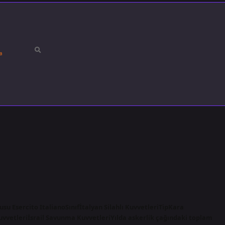
a
su Esercito ItalianoSınıfİtalyan Silahlı KuvvetleriTipKara
Kuvvetleriİsrail Savunma KuvvetleriYılda askerlik çağındaki toplam