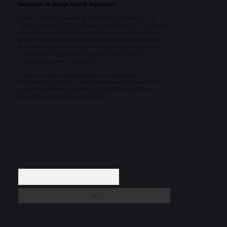
halindedir ve tavsiye niteliği taşımazlar.
Sitemiz, 5651 Sayılı Kanun gereğince Bilgi Teknolojileri ve
İletişim Kurumu (BTK) tarafından onaylanmış bir Yer Sağlayıcı
olarak hizmet vermektedir. Bu nedenle, sitedeki içerikleri
proaktif olarak denetleme veya araştırma yükümlülüğümüz
bulunmamaktadır. Ancak, üyelerimiz yazdıkları içeriklerin
sorumluluğunu taşımakta olup, siteye üye olarak bu
sorumluluğu kabul etmiş sayılırlar.
Hukuka ve yasal düzenlemelere aykırı olduğunu
düşündüğünüz içerikleri,
backlinkpanelicomtr@gmail.com
adresine bildirmeniz halinde, ilgili içerikler yasal süre
içerisinde sitemizden kaldırılacaktır.
Arama