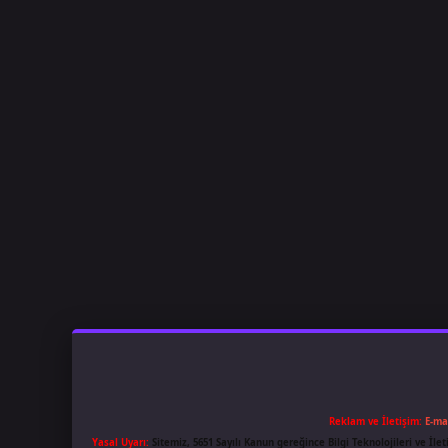
Reklam ve İletişim:
E-ma
Yasal Uyarı:
Sitemiz, 5651 Sayılı Kanun gereğince Bilgi Teknolojileri ve İl