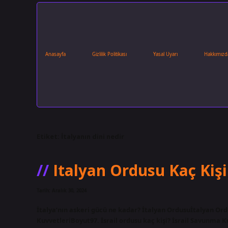
Anasayfa
Gizlilik Politikası
Yasal Uyarı
Hakkımızd
Etiket:
İtalyanın dini nedir
Italyan Ordusu Kaç Kişi
Tarih: Aralık 30, 2024
İtalya’nın askeri gücü ne kadar? İtalyan Ordusuİtalyan Ordu
KuvvetleriBoyut97. İsrail ordusu kaç kişi? İsrail Savunma 