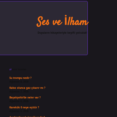
Ses ve İlham
Duyuların hikayeleriyle keyifli yolculuk!
Sidebar
ilbet giriş
famecasino
ilbet gi
Son Yazılar
Su trompu nedir ?
Ağustos 8, 2026
Kabız olunca gaz çıkarır mı ?
Ağustos 7, 2026
Başakşehir’de neler var ?
Ağustos 6, 2026
Karekök 0 neye eşittir ?
Ağustos 5, 2026