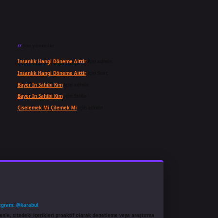
Son yorumlar
Insanlık Hangi Döneme Aittir
için
admin
Insanlık Hangi Döneme Aittir
için
Suat
Bayer In Sahibi Kim
için
admin
Bayer In Sahibi Kim
için
Selda
Çiselemek Mi Çilemek Mi
için
admin
egram: @karabul
enle, sitedeki içerikleri proaktif olarak denetleme veya araştırma