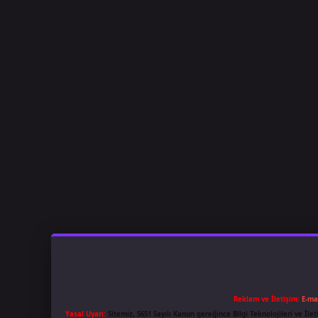
Reklam ve İletişim:
E-ma
Yasal Uyarı:
Sitemiz, 5651 Sayılı Kanun gereğince Bilgi Teknolojileri ve İl