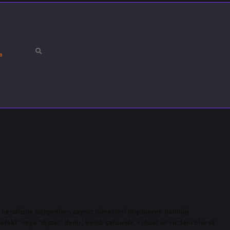
a
e kendisine bahşedilen sayısız nimetleri düşünerek Rabbini
“afakî” veya “dışsal” denir; kendi şahsında, ruhsal ve vicdani olarak