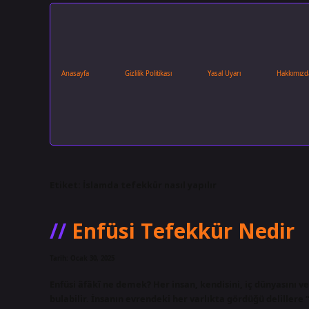
Anasayfa
Gizlilik Politikası
Yasal Uyarı
Hakkımızd
Etiket:
İslamda tefekkür nasıl yapılır
Enfüsi Tefekkür Nedir
Tarih: Ocak 30, 2025
Enfüsi âfâkî ne demek? Her insan, kendisini, iç dünyasını v
bulabilir. İnsanın evrendeki her varlıkta gördüğü delillere 