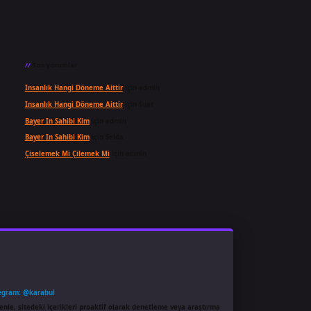
Son yorumlar
Insanlık Hangi Döneme Aittir
için
admin
Insanlık Hangi Döneme Aittir
için
Suat
Bayer In Sahibi Kim
için
admin
Bayer In Sahibi Kim
için
Selda
Çiselemek Mi Çilemek Mi
için
admin
egram: @karabul
enle, sitedeki içerikleri proaktif olarak denetleme veya araştırma