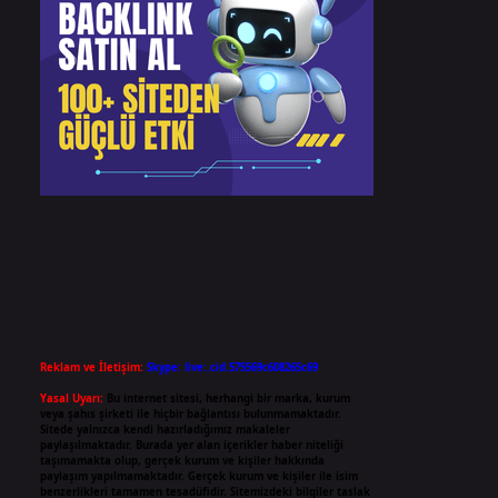
Reklam ve İletişim:
Skype: live:.cid.575569c608265c69
Yasal Uyarı:
Bu internet sitesi, herhangi bir marka, kurum
veya şahıs şirketi ile hiçbir bağlantısı bulunmamaktadır.
Sitede yalnızca kendi hazırladığımız makaleler
paylaşılmaktadır. Burada yer alan içerikler haber niteliği
taşımamakta olup, gerçek kurum ve kişiler hakkında
paylaşım yapılmamaktadır. Gerçek kurum ve kişiler ile isim
benzerlikleri tamamen tesadüfidir. Sitemizdeki bilgiler taslak