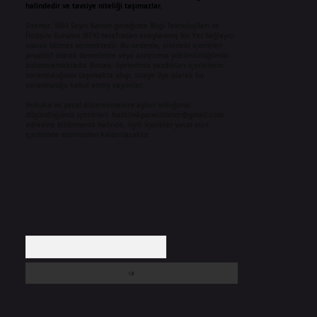
halindedir ve tavsiye niteliği taşımazlar.
Sitemiz, 5651 Sayılı Kanun gereğince Bilgi Teknolojileri ve
İletişim Kurumu (BTK) tarafından onaylanmış bir Yer Sağlayıcı
olarak hizmet vermektedir. Bu nedenle, sitedeki içerikleri
proaktif olarak denetleme veya araştırma yükümlülüğümüz
bulunmamaktadır. Ancak, üyelerimiz yazdıkları içeriklerin
sorumluluğunu taşımakta olup, siteye üye olarak bu
sorumluluğu kabul etmiş sayılırlar.
Hukuka ve yasal düzenlemelere aykırı olduğunu
düşündüğünüz içerikleri,
backlinkpanelicomtr@gmail.com
adresine bildirmeniz halinde, ilgili içerikler yasal süre
içerisinde sitemizden kaldırılacaktır.
Arama