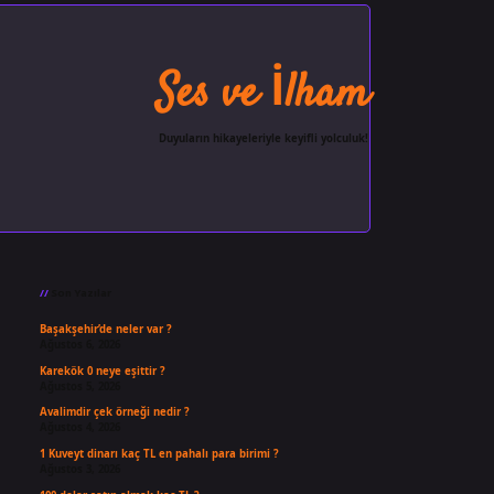
Ses ve İlham
Duyuların hikayeleriyle keyifli yolculuk!
Sidebar
ilbet giriş
famecasino
ilbet 
Son Yazılar
Başakşehir’de neler var ?
Ağustos 6, 2026
Karekök 0 neye eşittir ?
Ağustos 5, 2026
Avalimdir çek örneği nedir ?
Ağustos 4, 2026
1 Kuveyt dinarı kaç TL en pahalı para birimi ?
Ağustos 3, 2026