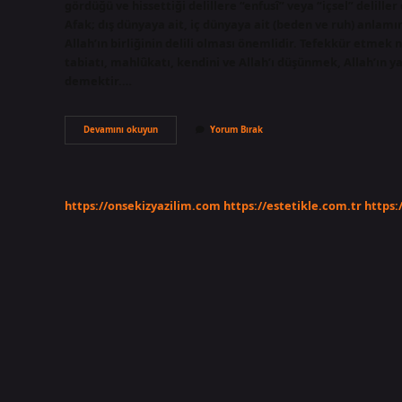
gördüğü ve hissettiği delillere “enfusî” veya “içsel” delil
Afak; dış dünyaya ait, iç dünyaya ait (beden ve ruh) anlamın
Allah’ın birliğinin delili olması önemlidir. Tefekkür etmek 
tabiatı, mahlûkatı, kendini ve Allah’ı düşünmek, Allah’ın 
demektir.…
Enfüsi
Devamını okuyun
Yorum Bırak
Tefekkür
Nedir
https://onsekizyazilim.com
https://estetikle.com.tr
https: