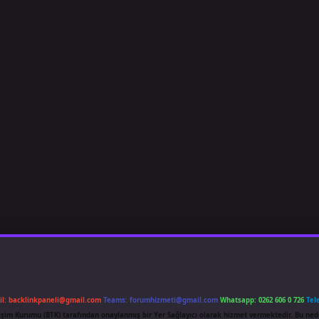
il:
backlinkpaneli@gmail.com
Teams:
forumhizmeti@gmail.com
Whatsapp: 0262 606 0 726
Tel
etişim Kurumu (BTK) tarafından onaylanmış bir Yer Sağlayıcı olarak hizmet vermektedir. Bu ned