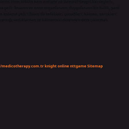
ler denir. Hem âfâkta hem enfüste ne demek? Sevgili kardeşimiz;
a gelir. İnsanın ve onun organlarının, duygularının bir birlik, yani
ne anlama gelir? İslam’da tefekkür; günahları, kâinatı, varlıkları,
yarattığı varlıklardan ve kâinattaki düzenden ders çıkarmak
//medicotherapy.com.tr
knight online
nttgame
Sitemap