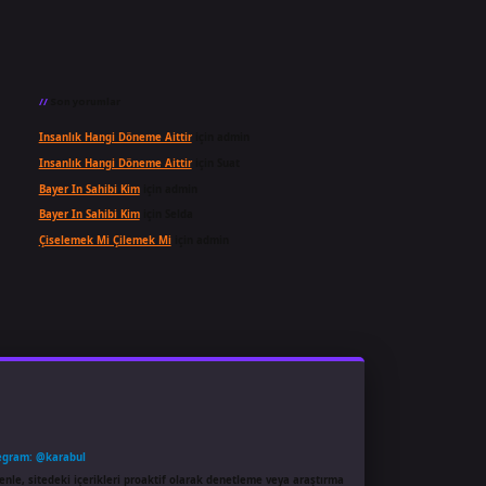
Son yorumlar
Insanlık Hangi Döneme Aittir
için
admin
Insanlık Hangi Döneme Aittir
için
Suat
Bayer In Sahibi Kim
için
admin
Bayer In Sahibi Kim
için
Selda
Çiselemek Mi Çilemek Mi
için
admin
egram: @karabul
enle, sitedeki içerikleri proaktif olarak denetleme veya araştırma