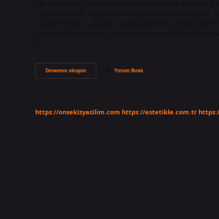
vücudundaki en bol bulunan element olması şaşırtıcı değildi
moleküllerin bir diğer temel birimi olan karbon bulunur.
vücudu hidrojen, oksijen, karbon, kalsiyum ve fosfor gibi 
hücresinde ve hücre dışı bileşenlerinde bulunur. Yetişkin b
42…
İNsan
Devamını okuyun
Yorum Bırak
Vücudunda
En
Çok
Ne
Var
https://onsekizyazilim.com
https://estetikle.com.tr
https: