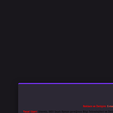
Reklam ve İletişim:
E-ma
Yasal Uyarı:
Sitemiz, 5651 Sayılı Kanun gereğince Bilgi Teknolojileri ve İl