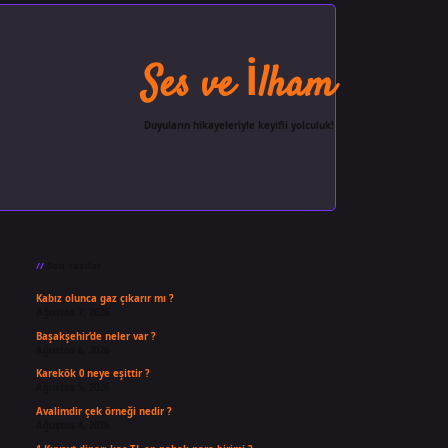
Ses ve İlham
Duyuların hikayeleriyle keyifli yolculuk!
Sidebar
ilbet giriş
famecasino
ilbet gi
Son Yazılar
Kabız olunca gaz çıkarır mı ?
Ağustos 7, 2026
Başakşehir’de neler var ?
Ağustos 6, 2026
Karekök 0 neye eşittir ?
Ağustos 5, 2026
Avalimdir çek örneği nedir ?
Ağustos 4, 2026