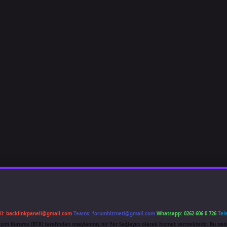
il:
backlinkpaneli@gmail.com
Teams:
forumhizmeti@gmail.com
Whatsapp: 0262 606 0 726
Tel
etişim Kurumu (BTK) tarafından onaylanmış bir Yer Sağlayıcı olarak hizmet vermektedir. Bu ned