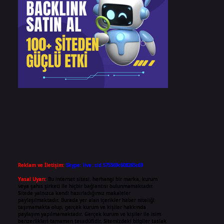
Reklam ve İletişim:
Skype: live:.cid.575569c608265c69
Yasal Uyarı:
Bu internet sitesi, herhangi bir marka, kurum
veya şahıs şirketi ile hiçbir bağlantısı bulunmamaktadır.
Sitede yalnızca kendi hazırladığımız makaleler
paylaşılmaktadır. Burada yer alan içerikler haber niteliği
taşımamakta olup, gerçek kurum ve kişiler hakkında
paylaşım yapılmamaktadır. Gerçek kurum ve kişiler ile isim
benzerlikleri tamamen tesadüfidir. Sitemizdeki bilgiler taslak