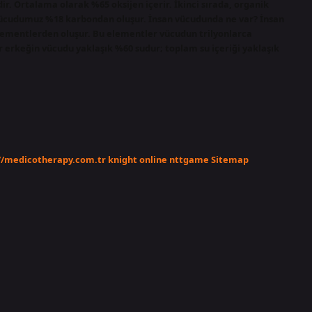
r. Ortalama olarak %65 oksijen içerir. İkinci sırada, organik
 Vücudumuz %18 karbondan oluşur. İnsan vücudunda ne var? İnsan
elementlerden oluşur. Bu elementler vücudun trilyonlarca
ir erkeğin vücudu yaklaşık %60 sudur; toplam su içeriği yaklaşık
//medicotherapy.com.tr
knight online
nttgame
Sitemap