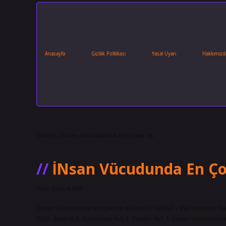
Anasayfa
Gizlilik Politikası
Yasal Uyarı
Hakkımızd
Etiket:
İnsan vücudunda altın var mı
İNsan Vücudunda En Ç
Tarih: Şubat 4, 2025
İnsan vücudunda en çok ne bulunur? DERGİ – Vücudumuz ha
%10. Azot %3. Kalsiyum %1,4. Fosfor %1,1. İnsan vücudunda