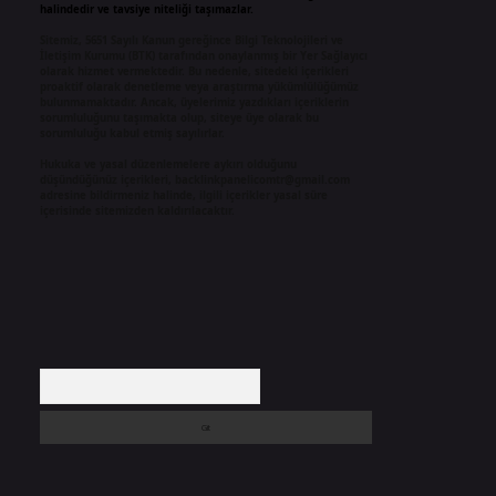
halindedir ve tavsiye niteliği taşımazlar.
Sitemiz, 5651 Sayılı Kanun gereğince Bilgi Teknolojileri ve
İletişim Kurumu (BTK) tarafından onaylanmış bir Yer Sağlayıcı
olarak hizmet vermektedir. Bu nedenle, sitedeki içerikleri
proaktif olarak denetleme veya araştırma yükümlülüğümüz
bulunmamaktadır. Ancak, üyelerimiz yazdıkları içeriklerin
sorumluluğunu taşımakta olup, siteye üye olarak bu
sorumluluğu kabul etmiş sayılırlar.
Hukuka ve yasal düzenlemelere aykırı olduğunu
düşündüğünüz içerikleri,
backlinkpanelicomtr@gmail.com
adresine bildirmeniz halinde, ilgili içerikler yasal süre
içerisinde sitemizden kaldırılacaktır.
Arama