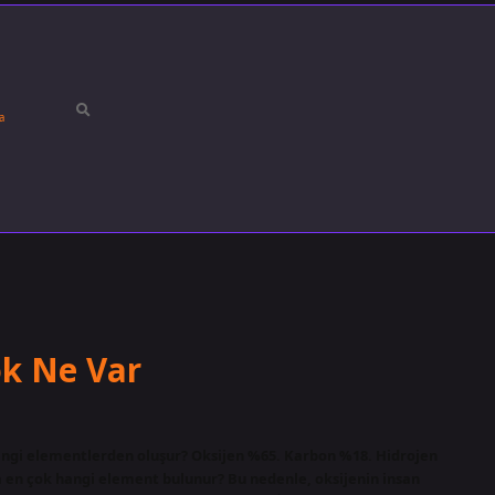
a
ok Ne Var
ngi elementlerden oluşur? Oksijen %65. Karbon %18. Hidrojen
 en çok hangi element bulunur? Bu nedenle, oksijenin insan