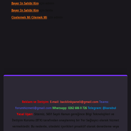
Bayer In Sahibi Kim
için
admin
Bayer In Sahibi Kim
için
Selda
Çiselemek Mi Çilemek Mi
için
admin
iş
famecasino
ilbet giriş
www.betexper.xyz/
Reklam ve İletişim:
E-mail:
backlinkpaneli@gmail.com
Teams:
forumhizmeti@gmail.com
Whatsapp: 0262 606 0 726
Telegram: @karabul
Yasal Uyarı:
Sitemiz, 5651 Sayılı Kanun gereğince Bilgi Teknolojileri ve
İletişim Kurumu (BTK) tarafından onaylanmış bir Yer Sağlayıcı olarak hizmet
vermektedir. Bu nedenle, sitedeki içerikleri proaktif olarak denetleme veya