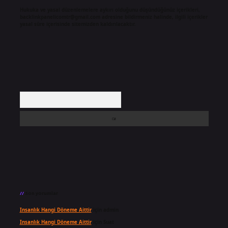
Hukuka ve yasal düzenlemelere aykırı olduğunu düşündüğünüz içerikleri,
backlinkpanelicomtr@gmail.com
adresine bildirmeniz halinde, ilgili içerikler
yasal süre içerisinde sitemizden kaldırılacaktır.
Arama
Son yorumlar
Insanlık Hangi Döneme Aittir
için
admin
Insanlık Hangi Döneme Aittir
için
Suat