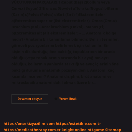
VÜCUTUNUN PARÇALARI 1)Caput (Baş) 2)Collum veya
Cervix (Boyun) 3)Truncus (Gövde) a)Toraks (Göğüs) b)Karın
(Karın) c)Pelvis (Pelvis) d)Sırt (Sırt) 4)Ekstremiteler
a)Extremitas superior (üst ekstremiteler) -Omos (Omuz) -
Brachium (Kol) -Antebrachium (Önkol) -Manus (El)
b)Extremitas alt (alt ekstremiteler) – … Anatomik bölge
nedir? •Anatomi bir tanımlama bilimidir. Belirli terimler,
göreceli pozisyonlarını belirlemek için kullanılır. Bir
kişinin dik durduğu, öne baktığı, topuklarının bir arada
olduğu (veya topuklarının arasında bir ayağının ayrı
olduğu), kollarının yanlarda sarktığı ve avuç içlerinin öne
baktığı duruma anatomik pozisyon denir. Anatomi kaç
kısımda incelenir? Anatomi disiplini, brüt anatomi ve
mikroskobik anatomi dahil olmak üzere bir…
Anatomik
Devamını okuyun
Yorum Bırak
Bölgeler
Nelerdir
https://onsekizyazilim.com
https://estetikle.com.tr
https://medicotherapy.com.tr
knight online
nttgame
Sitemap