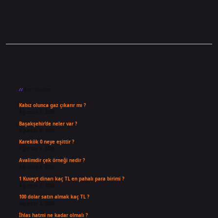
Sidebar
Son Yazılar
Kabız olunca gaz çıkarır mı ?
Ağustos 7, 2026
Başakşehir’de neler var ?
Ağustos 6, 2026
Karekök 0 neye eşittir ?
Ağustos 5, 2026
Avalimdir çek örneği nedir ?
Ağustos 4, 2026
1 Kuveyt dinarı kaç TL en pahalı para birimi ?
Ağustos 3, 2026
100 dolar satın almak kaç TL ?
Ağustos 3, 2026
İhlas hatmi ne kadar olmalı ?