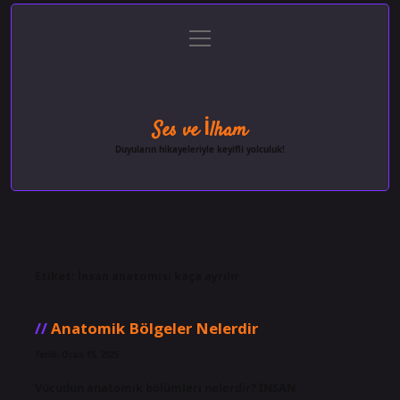
menüyü
Anasayfa
Gizlilik Politikası
Yasal Uyarı
aç
Hakkımızda
Ses ve İlham
Duyuların hikayeleriyle keyifli yolculuk!
Etiket:
İnsan anatomisi kaça ayrılır
Anatomik Bölgeler Nelerdir
Tarih: Ocak 15, 2025
Vücudun anatomik bölümleri nelerdir? İNSAN