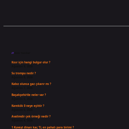
Sidebar
Son Yazılar
Kısır için hangi bulgur olur ?
Ağustos 9, 2026
Su trompu nedir ?
Ağustos 8, 2026
Kabız olunca gaz çıkarır mı ?
Ağustos 7, 2026
Başakşehir’de neler var ?
Ağustos 6, 2026
Karekök 0 neye eşittir ?
Ağustos 5, 2026
Avalimdir çek örneği nedir ?
Ağustos 4, 2026
1 Kuveyt dinarı kaç TL en pahalı para birimi ?