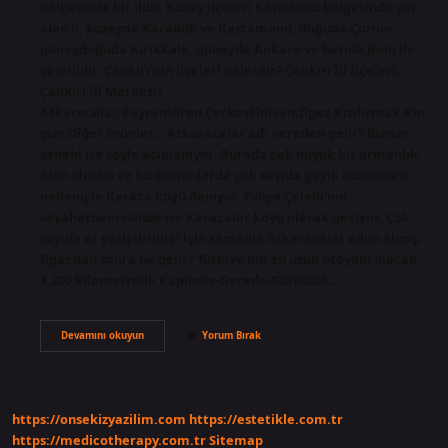
bölgesinde bir ildir. Kuzey ilçeleri Karadeniz bölgesinde yer
alan il, kuzeyde Karabük ve Kastamonu, doğuda Çorum,
güneydoğuda Kırıkkale, güneyde Ankara ve batıda Bolu ile
çevrilidir. Çankırı’nın ilçeleri nelerdir? Çankırı İli İlçeleri,
Çankırı (İl Merkezi)
Atkaracalar.Bayramören.ÇerkeşEldivan.Ilgaz.Kızılırmak.Kor
gun.Diğer ürünler… Atkaracalar adı nereden gelir? Bunun
sebebi ise şöyle açıklanıyor. Burada çok büyük bir ormanlık
alan olması ve bu ormanlarda çok sayıda geyik bulunması
nedeniyle Karaca köyü deniyor. Evliya Çelebi’nin
seyahatnamesinde ise Karacalar köyü olarak geçiyor. Çok
sayıda at yetiştirildiği için zamanla Atkaracalar adını almış.
Ilgaz’dan sonra ne gelir? Türkiye’nin en uzun otoyolu olacak
1.200 kilometrelik Kapıkule-Gerede-Gürbulak…
Atkaracalardan
Devamını okuyun
Yorum Bırak
Sonra
Ne
Gelir
https://onsekizyazilim.com
https://estetikle.com.tr
https://medicotherapy.com.tr
Sitemap