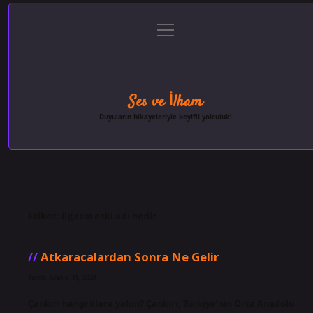
menüyü
Anasayfa
Gizlilik Politikası
Yasal Uyarı
aç
Hakkımızda
Ses ve İlham
Duyuların hikayeleriyle keyifli yolculuk!
Etiket:
İlgazın eski adı nedir
Atkaracalardan Sonra Ne Gelir
Tarih: Aralık 31, 2024
Çankırı hangi illere yakın? Çankırı, Türkiye’nin Orta Anadolu