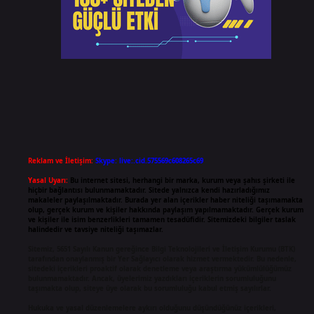
Reklam ve İletişim:
Skype: live:.cid.575569c608265c69
Yasal Uyarı:
Bu internet sitesi, herhangi bir marka, kurum veya şahıs şirketi ile
hiçbir bağlantısı bulunmamaktadır. Sitede yalnızca kendi hazırladığımız
makaleler paylaşılmaktadır. Burada yer alan içerikler haber niteliği taşımamakta
olup, gerçek kurum ve kişiler hakkında paylaşım yapılmamaktadır. Gerçek kurum
ve kişiler ile isim benzerlikleri tamamen tesadüfidir. Sitemizdeki bilgiler taslak
halindedir ve tavsiye niteliği taşımazlar.
Sitemiz, 5651 Sayılı Kanun gereğince Bilgi Teknolojileri ve İletişim Kurumu (BTK)
tarafından onaylanmış bir Yer Sağlayıcı olarak hizmet vermektedir. Bu nedenle,
sitedeki içerikleri proaktif olarak denetleme veya araştırma yükümlülüğümüz
bulunmamaktadır. Ancak, üyelerimiz yazdıkları içeriklerin sorumluluğunu
taşımakta olup, siteye üye olarak bu sorumluluğu kabul etmiş sayılırlar.
Hukuka ve yasal düzenlemelere aykırı olduğunu düşündüğünüz içerikleri,