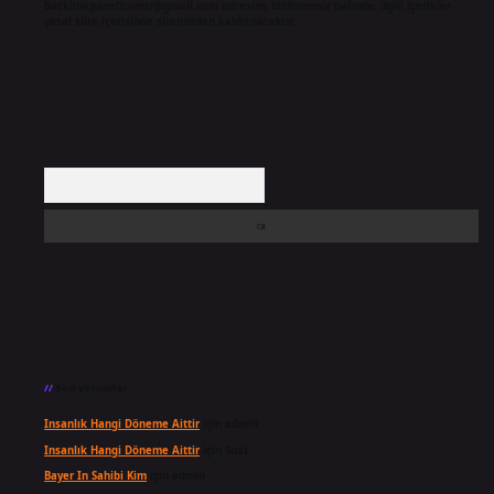
backlinkpanelicomtr@gmail.com
adresine bildirmeniz halinde, ilgili içerikler
yasal süre içerisinde sitemizden kaldırılacaktır.
Arama
Son yorumlar
Insanlık Hangi Döneme Aittir
için
admin
Insanlık Hangi Döneme Aittir
için
Suat
Bayer In Sahibi Kim
için
admin