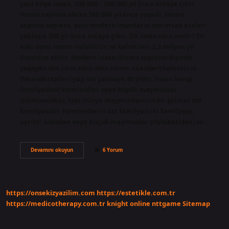
yani bilge insan, 300.000 – 350.000 yıl önce ortaya çıktı.
Homo sapiens idaltu 160.000 yıl önce yaşadı. Homo
sapiens sapiens, yani modern insanların son ortak ataları
yaklaşık 200 yıl önce ortaya çıktı. İlk insan türü nedir? En
eski üyesi Homo Habilis’tir ve kalıntıları 2,3 milyon yıl
öncesine aittir. Modern insan (Homo sapiens) dışında
yaşayan son canlı türü olan Homo neanderthalensis’in
(Neandertaller) yaşı ise yaklaşık 40 yıldır. İnsan hangi
familyadan? Hominidler veya büyük maymunlar
(Hominoidea), Eski Dünya maymunlarının bir primat üst
familyasıdır. Hominidlerin üst familyası iki familyaya
ayrılır: Gibodae veya küçük maymunlar (Hylobatidae) ve…
Insanlık
Devamını okuyun
6 Yorum
Hangi
Döneme
Aittir
https://onsekizyazilim.com
https://estetikle.com.tr
https://medicotherapy.com.tr
knight online
nttgame
Sitemap