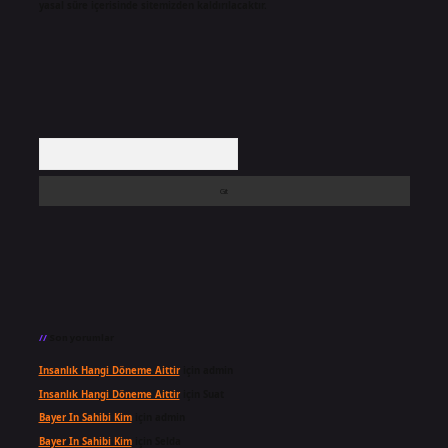
yasal süre içerisinde sitemizden kaldırılacaktır.
Arama
Son yorumlar
Insanlık Hangi Döneme Aittir
için
admin
Insanlık Hangi Döneme Aittir
için
Suat
Bayer In Sahibi Kim
için
admin
Bayer In Sahibi Kim
için
Selda