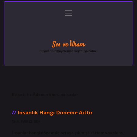
menüyü
Anasayfa
Gizlilik Politikası
Yasal Uyarı
aç
Hakkımızda
Ses ve İlham
Duyuların hikayeleriyle keyifli yolculuk!
Etiket:
Hz Âdemin ömrü ne kadar
Insanlık Hangi Döneme Aittir
Tarih: Eylül 22, 2024
İnsanlar hangi dönemde ortaya çıkmıştır? Homo sapiens,