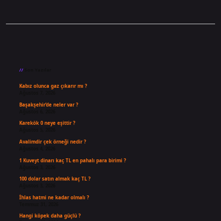
Sidebar
Son Yazılar
Kabız olunca gaz çıkarır mı ?
Ağustos 7, 2026
Başakşehir’de neler var ?
Ağustos 6, 2026
Karekök 0 neye eşittir ?
Ağustos 5, 2026
Avalimdir çek örneği nedir ?
Ağustos 4, 2026
1 Kuveyt dinarı kaç TL en pahalı para birimi ?
Ağustos 3, 2026
100 dolar satın almak kaç TL ?
Ağustos 3, 2026
İhlas hatmi ne kadar olmalı ?
Temmuz 31, 2026
Hangi köpek daha güçlü ?