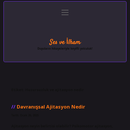
menüyü
Anasayfa
Gizlilik Politikası
Yasal Uyarı
aç
Hakkımızda
Ses ve İlham
Duyuların hikayeleriyle keyifli yolculuk!
Etiket:
Huzursuzluk ve ajitasyon nedir
Davranışsal Ajitasyon Nedir
Tarih: Ocak 26, 2025
Ajitasyon neyin belirtisi olabilir? Psikomotor ajitasyon,