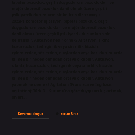
bipolar bozukluk, çeşitli duygudurum bozuklukları ve
majör depresif bozukluk dahil olmak üzere çeşitli
psikiyatrik durumların bir belirtisidir.13 Mayıs
2022Psikomotor ajitasyon, bipolar bozukluk, çeşitli
duygudurum bozuklukları ve majör depresif bozukluk
dahil olmak üzere çeşitli psikiyatrik durumların bir
belirtisidir. Ajitasyon nedir örnek? Ajitasyon, sıkıntı,
huzursuzluk, tedirginlik veya sinirlilik hissidir.
Eylemlerden, sözlerden, olaylardan veya bazı durumlarda
bilinen bir neden olmadan ortaya çıkabilir. Ajitasyon,
sıkıntı, huzursuzluk, tedirginlik veya sinirlilik hissidir.
Eylemlerden, sözlerden, olaylardan veya bazı durumlarda
bilinen bir neden olmadan ortaya çıkabilir. Ajitasyon
yapmak ne demek? Agitation (Fransızca ve İngilizce:
agitation): Türk Dil Kurumu’na göre duyguları kışkırtmak,
onları…
Davranışsal
Devamını okuyun
Yorum Bırak
Ajitasyon
Nedir