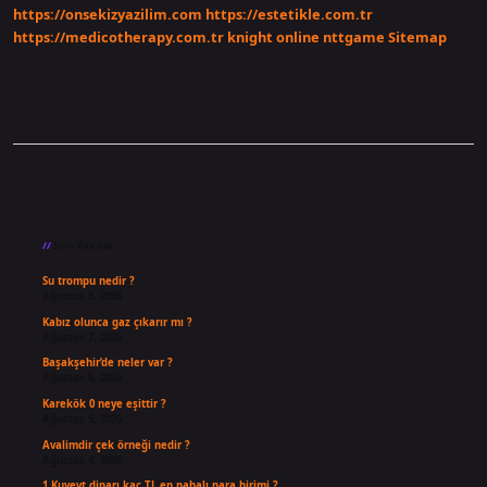
https://onsekizyazilim.com
https://estetikle.com.tr
https://medicotherapy.com.tr
knight online
nttgame
Sitemap
Sidebar
Son Yazılar
Su trompu nedir ?
Ağustos 8, 2026
Kabız olunca gaz çıkarır mı ?
Ağustos 7, 2026
Başakşehir’de neler var ?
Ağustos 6, 2026
Karekök 0 neye eşittir ?
Ağustos 5, 2026
Avalimdir çek örneği nedir ?
Ağustos 4, 2026
1 Kuveyt dinarı kaç TL en pahalı para birimi ?