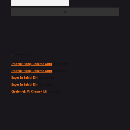
Son yorumlar
Insanlık Hangi Döneme Aittir
için
admin
Insanlık Hangi Döneme Aittir
için
Suat
Bayer In Sahibi Kim
için
admin
Bayer In Sahibi Kim
için
Selda
Çiselemek Mi Çilemek Mi
için
admin