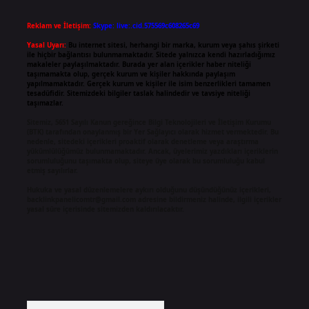
Reklam ve İletişim:
Skype: live:.cid.575569c608265c69
Yasal Uyarı:
Bu internet sitesi, herhangi bir marka, kurum veya şahıs şirketi
ile hiçbir bağlantısı bulunmamaktadır. Sitede yalnızca kendi hazırladığımız
makaleler paylaşılmaktadır. Burada yer alan içerikler haber niteliği
taşımamakta olup, gerçek kurum ve kişiler hakkında paylaşım
yapılmamaktadır. Gerçek kurum ve kişiler ile isim benzerlikleri tamamen
tesadüfidir. Sitemizdeki bilgiler taslak halindedir ve tavsiye niteliği
taşımazlar.
Sitemiz, 5651 Sayılı Kanun gereğince Bilgi Teknolojileri ve İletişim Kurumu
(BTK) tarafından onaylanmış bir Yer Sağlayıcı olarak hizmet vermektedir. Bu
nedenle, sitedeki içerikleri proaktif olarak denetleme veya araştırma
yükümlülüğümüz bulunmamaktadır. Ancak, üyelerimiz yazdıkları içeriklerin
sorumluluğunu taşımakta olup, siteye üye olarak bu sorumluluğu kabul
etmiş sayılırlar.
Hukuka ve yasal düzenlemelere aykırı olduğunu düşündüğünüz içerikleri,
backlinkpanelicomtr@gmail.com
adresine bildirmeniz halinde, ilgili içerikler
yasal süre içerisinde sitemizden kaldırılacaktır.
Arama