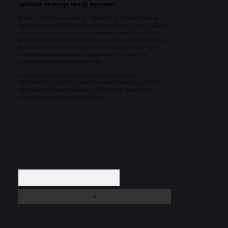
halindedir ve tavsiye niteliği taşımazlar.
Sitemiz, 5651 Sayılı Kanun gereğince Bilgi Teknolojileri ve
İletişim Kurumu (BTK) tarafından onaylanmış bir Yer Sağlayıcı
olarak hizmet vermektedir. Bu nedenle, sitedeki içerikleri
proaktif olarak denetleme veya araştırma yükümlülüğümüz
bulunmamaktadır. Ancak, üyelerimiz yazdıkları içeriklerin
sorumluluğunu taşımakta olup, siteye üye olarak bu
sorumluluğu kabul etmiş sayılırlar.
Hukuka ve yasal düzenlemelere aykırı olduğunu
düşündüğünüz içerikleri,
backlinkpanelicomtr@gmail.com
adresine bildirmeniz halinde, ilgili içerikler yasal süre
içerisinde sitemizden kaldırılacaktır.
Arama