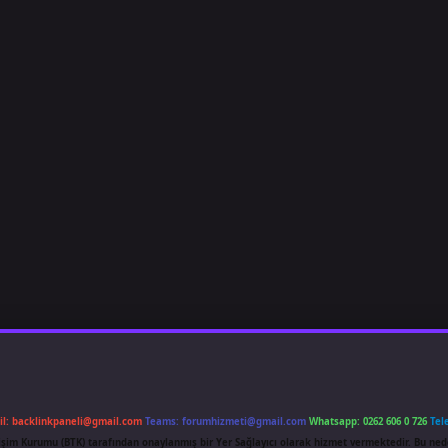
il:
backlinkpaneli@gmail.com
Teams:
forumhizmeti@gmail.com
Whatsapp: 0262 606 0 726
Tel
etişim Kurumu (BTK) tarafından onaylanmış bir Yer Sağlayıcı olarak hizmet vermektedir. Bu ned