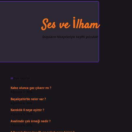
Ses ve İlham
Duyuların hikayeleriyle keyifli yolculuk!
Sidebar
ilbet giriş
famecasino
ilbet gi
Son Yazılar
Kabız olunca gaz çıkarır mı ?
Ağustos 7, 2026
Başakşehir’de neler var ?
Ağustos 6, 2026
Karekök 0 neye eşittir ?
Ağustos 5, 2026
Avalimdir çek örneği nedir ?
Ağustos 4, 2026