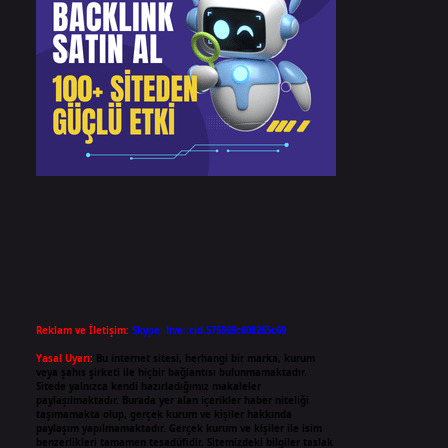
Reklam ve İletişim:
Skype: live:.cid.575569c608265c69
Yasal Uyarı:
Bu internet sitesi, herhangi bir marka, kurum
veya şahıs şirketi ile hiçbir bağlantısı bulunmamaktadır.
Sitede yalnızca kendi hazırladığımız makaleler
paylaşılmaktadır. Burada yer alan içerikler haber niteliği
taşımamakta olup, gerçek kurum ve kişiler hakkında
paylaşım yapılmamaktadır. Gerçek kurum ve kişiler ile isim
benzerlikleri tamamen tesadüfidir. Sitemizdeki bilgiler taslak