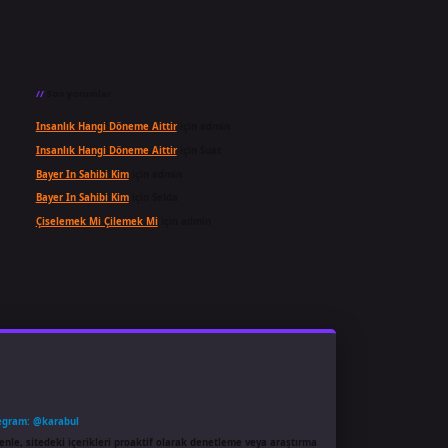
Son yorumlar
Insanlık Hangi Döneme Aittir
için
admin
Insanlık Hangi Döneme Aittir
için
Suat
Bayer In Sahibi Kim
için
admin
Bayer In Sahibi Kim
için
Selda
Çiselemek Mi Çilemek Mi
için
admin
egram: @karabul
enle, sitedeki içerikleri proaktif olarak denetleme veya araştırma