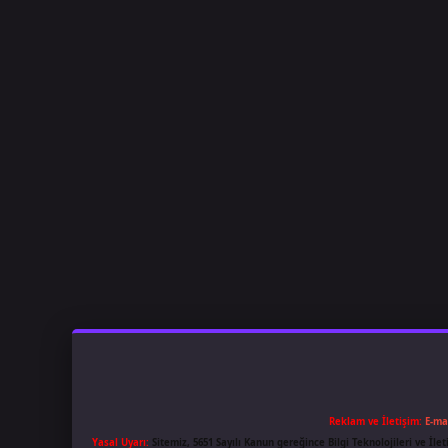
Reklam ve İletişim:
E-ma
Yasal Uyarı:
Sitemiz, 5651 Sayılı Kanun gereğince Bilgi Teknolojileri ve İl