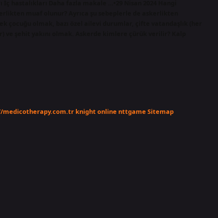
arı İç hastalıkları Daha fazla makale …•29 Nisan 2024 Hangi
likten muaf olunur? Ayrıca şu sebeplerle de askerlikten
rkek çocuğu olmak, bazı özel ailevi durumlar, çifte vatandaşlık (her
 ve şehit yakını olmak. Askerde kimlere çürük verilir? Kalp
//medicotherapy.com.tr
knight online
nttgame
Sitemap