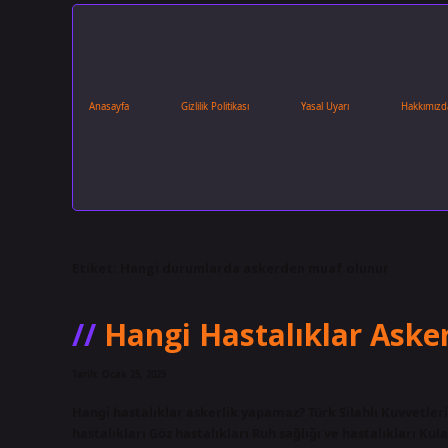
Anasayfa
Gizlilik Politikası
Yasal Uyarı
Hakkımızd
Etiket:
Hangi durumlarda askerden muaf olunur
Hangi Hastalıklar Aske
Tarih: Ocak 25, 2025
Hangi hastalıklar askerlik yapamaz? Türk Silahlı Kuvvetleri 
hastalıkları Göz hastalıkları Ruh sağlığı ve hastalıkları Kul