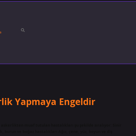
a
rlik Yapmaya Engeldir
askerlikten muaf tutulan hastalıkları şu şekilde sıralıyor: Sinir
ak, burun ve boğaz hastalıkları Ağız, çene, yüz, boyun ve diş