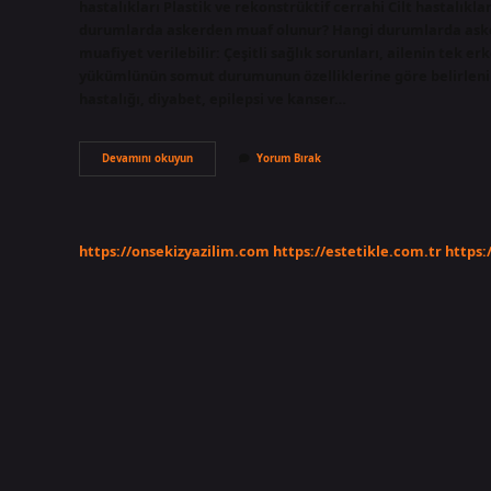
hastalıkları Plastik ve rekonstrüktif cerrahi Cilt hastalıkl
durumlarda askerden muaf olunur? Hangi durumlarda asker
muafiyet verilebilir: Çeşitli sağlık sorunları, ailenin tek e
yükümlünün somut durumunun özelliklerine göre belirlenir)
hastalığı, diyabet, epilepsi ve kanser…
Hangi
Devamını okuyun
Yorum Bırak
Hastalıklar
Askerlik
Yapmaya
Engeldir
https://onsekizyazilim.com
https://estetikle.com.tr
https: